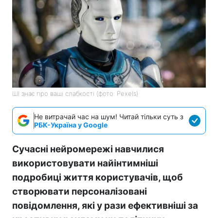
ШІ знає про ваші слабкості (фото: Pexels)
Не витрачай час на шум! Читай тільки суть з
РБК-Україна у Google
Сучасні нейромережі навчилися
використовувати найінтимніші
подробиці життя користувачів, щоб
створювати персоналізовані
повідомлення, які у рази ефективніші за