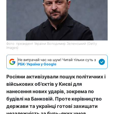
Фото: президент України Володимир Зеленський (Getty
Images)
Не витрачай час на шум! Читай тільки суть з
РБК-Україна у Google
Росіяни активізували пошук політичних і
військових об’єктів у Києві для
нанесення нових ударів, зокрема по
будівлі на Банковій. Проте керівництво
держави та українці готові захищати
незалежність за будь-яких умов.