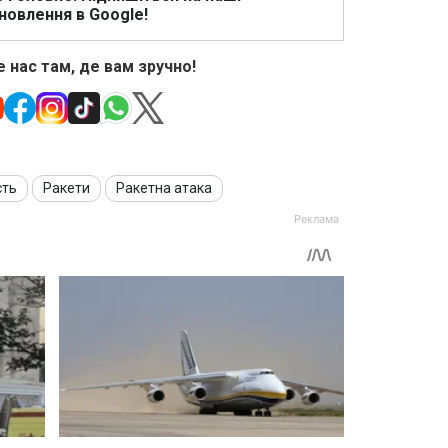
новлення в Google!
 нас там, де вам зручно!
сть
Ракети
Ракетна атака