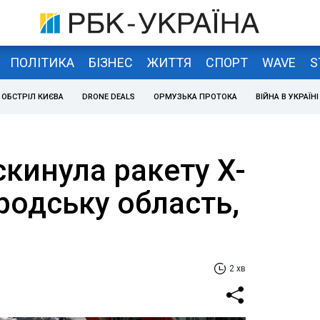
ПОЛІТИКА
БІЗНЕС
ЖИТТЯ
СПОРТ
WAVE
S
ОБСТРІЛ КИЄВА
DRONE DEALS
ОРМУЗЬКА ПРОТОКА
ВІЙНА В УКРАЇНІ
скинула ракету X-
родську область,
2 хв