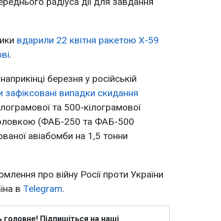
ереднього радіуса дії для завдання
ники
вдарили 22 квітня ракетою Х-59
ові
.
априкінці березня у російській
и зафіксовані випадки скидання
ілограмової та 500-кілограмової
головкою (ФАБ-250 та ФАБ-500
ованої авіабомби на 1,5 тонни
омлення про війну Росії проти України
аїна в
Telegram
.
ь головне! Підпишіться на наші