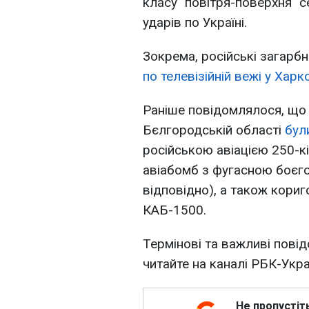
класу "повітря-поверхня" с
ударів по Україні.
Зокрема, російські загарб
по телевізійній вежі у Харк
Раніше повідомлялося, що н
Бєлгородській області
бул
російською авіацією 250-к
авіабомб з фугасною боє
відповідно), а також кориг
КАБ-1500.
Термінові та важливі повід
читайте на каналі РБК-Укр
Не пропустіт