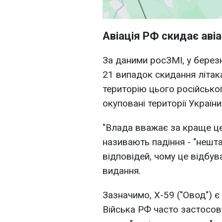
Авіація РФ скидає аві
За даними росЗМІ, у берез
21 випадок скидання літак
територію цього російсько
окуповані території України
"Влада вважає за краще це
називають падіння - "нешт
відповідей, чому це відбув
видання.
Зазначимо, Х-59 ("Овод")
Війська РФ часто застосову