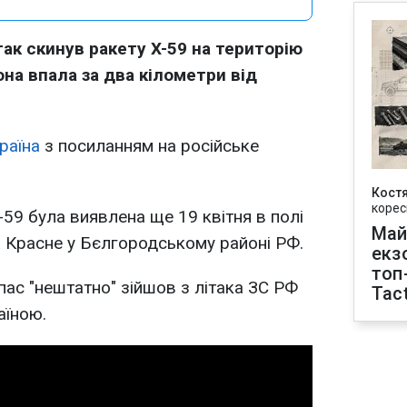
так скинув ракету X-59 на територію
она впала за два кілометри від
раїна
з посиланням на російське
Кост
корес
-59 була виявлена ще 19 квітня в полі
Май
ла Красне у Бєлгородському районі РФ.
екз
топ
ас "нештатно" зійшов з літака ЗС РФ
Tact
аїною.