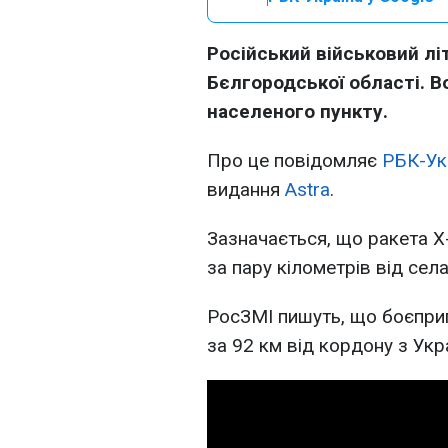
Російський військовий лі
Бєлгородської області. В
населеного пункту.
Про це повідомляє
РБК-Ук
видання
Astra
.
Зазначається, що ракета X
за пару кілометрів від се
РосЗМІ пишуть, що боєприп
за 92 км від кордону з Укр