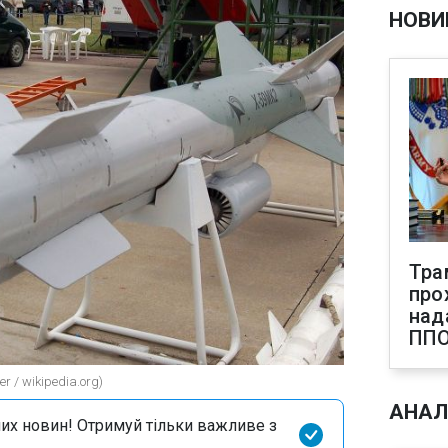
НОВИ
Тра
про
над
ПП
r / wikipedia.org)
АНАЛ
их новин! Отримуй тільки важливе з