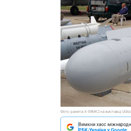
Фото: ракета Х-59МК2 на виставці (Alloce
Вимкни хаос міжнародн
РБК-Україна у Google