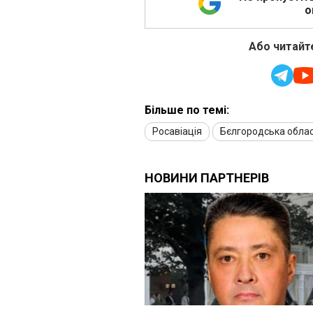
о
Або читайте
Більше по темі:
Росавіація
Бєлгородська обла