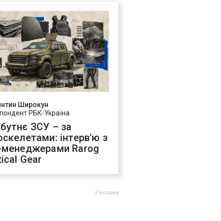
янтин Широкун
пондент РБК-Україна
бутнє ЗСУ – за
оскелетами: інтерв'ю з
-менеджерами Rarog
ical Gear