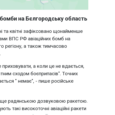
абомби на Бєлгородську область
ні та квітні зафіксовано щонайменше
ами ВПС РФ авіаційних бомб на
го регіону, а також тимчасово
.
 приховувати, а коли це не вдається,
атним сходом боєприпасів". Точних
ається " немає", - пише російське
 є ще радянською дозвуковою ракетою.
ють такі високоточні авіаційні ракети