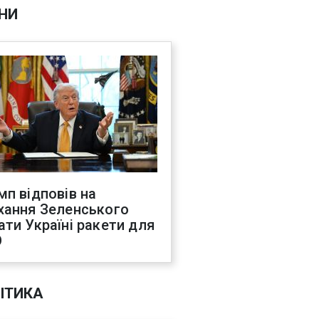
НИ
мп відповів на
хання Зеленського
ати Україні ракети для
О
ІТИКА