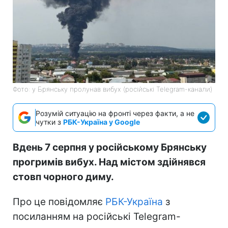
Фото: у Брянську пролунав вибух (російські Telegram-канали)
Розумій ситуацію на фронті через факти, а не
чутки з
РБК-Україна у Google
Вдень 7 серпня у російському Брянську
прогримів вибух. Над містом здійнявся
стовп чорного диму.
Про це повідомляє
РБК-Україна
з
посиланням на російські Telegram-