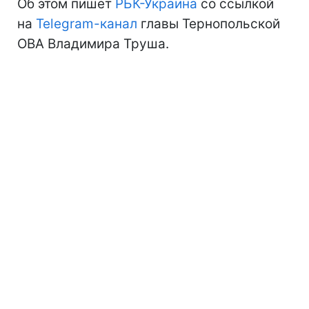
Об этом пишет
РБК-Украина
со ссылкой
на
Telegram-канал
главы Тернопольской
ОВА Владимира Труша.