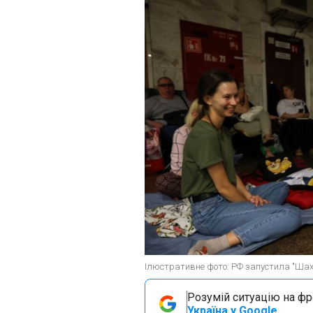
Ілюстративне фото: РФ запустила "Шахе
Розумій ситуацію на фро
Україна у Google