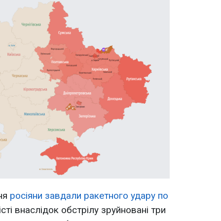
пня
росіяни завдали ракетного удару по
сті внаслідок обстрілу зруйновані три