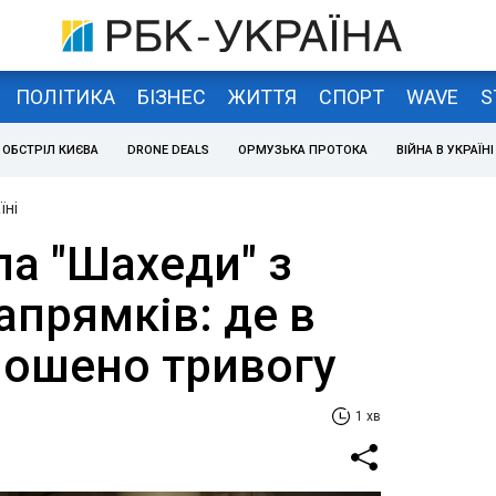
ПОЛІТИКА
БІЗНЕС
ЖИТТЯ
СПОРТ
WAVE
S
ОБСТРІЛ КИЄВА
DRONE DEALS
ОРМУЗЬКА ПРОТОКА
ВІЙНА В УКРАЇНІ
їні
ла "Шахеди" з
апрямків: де в
лошено тривогу
1 хв