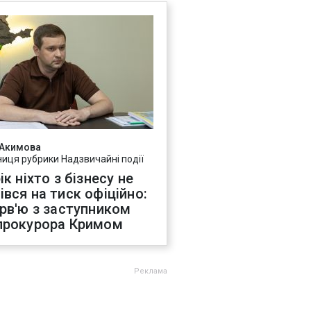
 Акимова
ниця рубрики Надзвичайні події
ік ніхто з бізнесу не
івся на тиск офіційно:
ерв'ю з заступником
прокурора Кримом