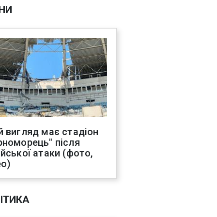
НИ
й вигляд має стадіон
рноморець" після
ійської атаки (фото,
ео)
ІТИКА