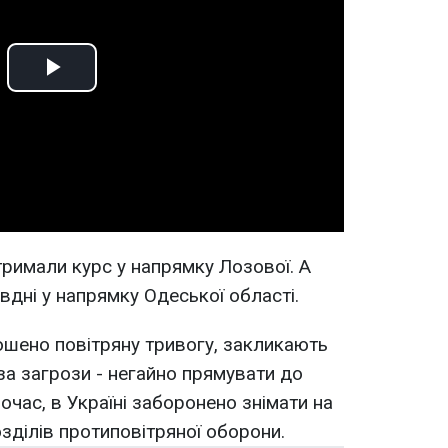
Play
Video
тримали курс у напрямку Лозової. А
вдні у напрямку Одеської області.
ошено повітряну тривогу, закликають
за загрози - негайно прямувати до
час, в Україні заборонено знімати на
зділів протиповітряної оборони.