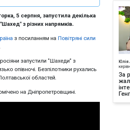
торка, 5 серпня, запустила декілька
"Шахед" з різних напрямків.
раїна
з посиланням на
Повітряні сили
.
 росіяни запустили "Шахеди" з
Юлія
керів
зько опівночі. Безпілотники рухались
За р
Полтавської областей.
жал
інт
омічено на Дніпропетровщині.
Ген