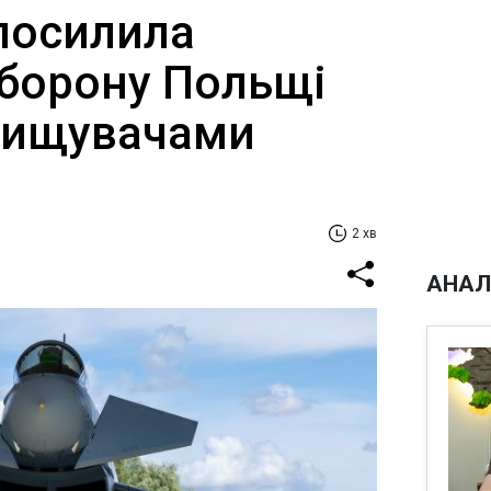
посилила
оборону Польщі
нищувачами
2 хв
АНАЛ