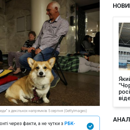
НОВИ
Яки
"Чо
рос
від
ди" з декількох напрямків 5 серпня (GettyImages)
АНАЛ
нті через факти, а не чутки з
РБК-