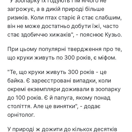
"У зоопарку їх годують і їм нічого не
загрожує, а в дикій природі більше
ризиків. Коли птах старіє й стає слабшим,
він не може достатньо добути їжі, часто
стає здобиччю хижаків", - пояснює Кузьо.
При цьому популярні твердження про те,
що круки живуть по 300 років, є міфом.
"Те, що круки живуть 300 років - це
байка. Є зареєстровані випадки, коли
окремі екземпляри доживали в зоопарку
до 100 років. Є й папуга, якому понад
століття. Але це винятки", - додає
орнітолог.
У природі ж дожити до кількох десятків