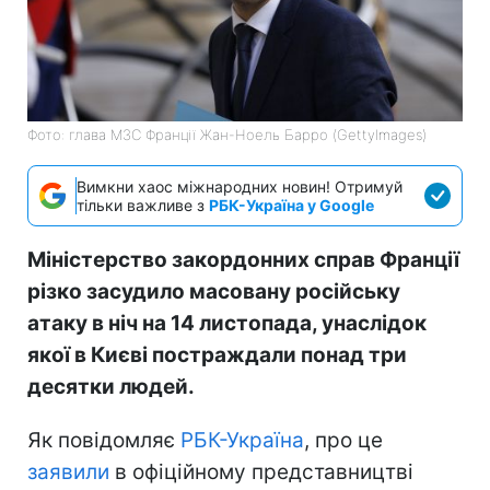
Фото: глава МЗС Франції Жан-Ноель Барро (GettyImages)
Вимкни хаос міжнародних новин! Отримуй
тільки важливе з
РБК-Україна у Google
Міністерство закордонних справ Франції
різко засудило масовану російську
атаку в ніч на 14 листопада, унаслідок
якої в Києві постраждали понад три
десятки людей.
Як повідомляє
РБК-Україна
, про це
заявили
в офіційному представництві