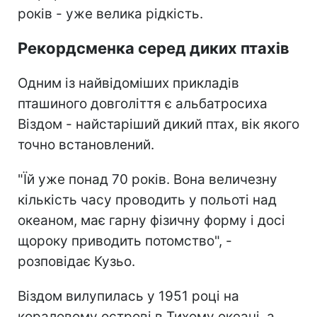
років - уже велика рідкість.
Рекордсменка серед диких птахів
Одним із найвідоміших прикладів
пташиного довголіття є альбатросиха
Віздом - найстаріший дикий птах, вік якого
точно встановлений.
"Їй уже понад 70 років. Вона величезну
кількість часу проводить у польоті над
океаном, має гарну фізичну форму і досі
щороку приводить потомство", -
розповідає Кузьо.
Віздом вилупилась у 1951 році на
кораловому острові в Тихому океані, а