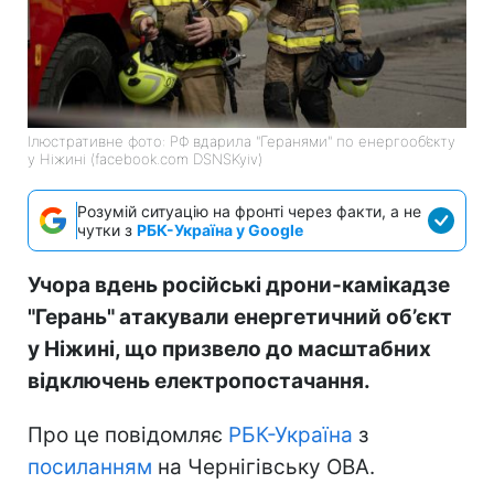
Ілюстративне фото: РФ вдарила "Геранями" по енергооб’єкту
у Ніжині (facebook.com DSNSKyiv)
Розумій ситуацію на фронті через факти, а не
чутки з
РБК-Україна у Google
Учора вдень російські дрони-камікадзе
"Герань" атакували енергетичний об’єкт
у Ніжині, що призвело до масштабних
відключень електропостачання.
Про це повідомляє
РБК-Україна
з
посиланням
на Чернігівську ОВА.