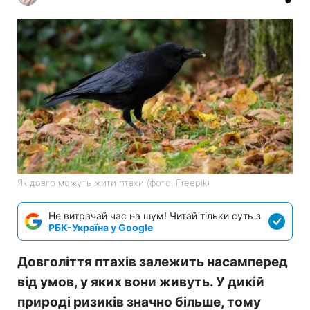
Як довго можуть жити птахи (фото: Freepik)
Не витрачай час на шум! Читай тільки суть з
РБК-Україна у Google
Довголіття птахів залежить насамперед
від умов, у яких вони живуть. У дикій
природі ризиків значно більше, тому