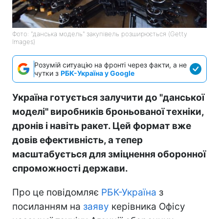
Фото: "данська модель" закупівель розширюється (Getty
Images)
Розумій ситуацію на фронті через факти, а не
чутки з
РБК-Україна у Google
Україна готується залучити до "данської
моделі" виробників броньованої техніки,
дронів і навіть ракет. Цей формат вже
довів ефективність, а тепер
масштабується для зміцнення оборонної
спроможності держави.
Про це повідомляє
РБК-Україна
з
посиланням на
заяву
керівника Офісу