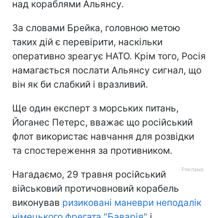
над кораблями Альянсу.
За словами Брейка, головною метою
таких дій є перевірити, наскільки
оперативно зреагує НАТО. Крім того, Росія
намагається послати Альянсу сигнал, що
він як би слабкий і вразливий.
Ще один експерт з морських питань,
Йоганес Петерс, вважає що російський
флот використає навчання для розвідки
та спостереження за противником.
Нагадаємо, 29 травня російський
військовий протичовновий корабель
виконував
ризиковані маневри неподалік
німецького фрегата "Баварія"
і