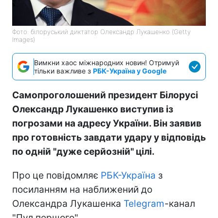
Фото: білоруський диктатор Олександр Лукашенко (Getty
Images)
Вимкни хаос міжнародних новин! Отримуй
тільки важливе з
РБК-Україна у Google
Самопроголошений президент Білорусі
Олександр Лукашенко виступив із
погрозами на адресу України. Він заявив
про готовність завдати удару у відповідь
по одній "дуже серйозній" цілі.
Про це повідомляє
РБК-Україна
з
посиланням на наближений до
Олександра Лукашенка
Telegram
-канал
"Пул першого".