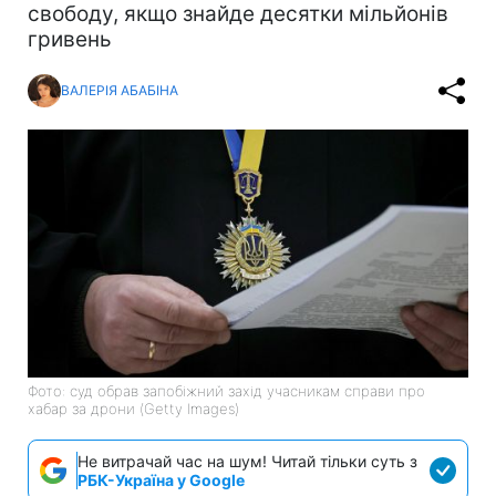
свободу, якщо знайде десятки мільйонів
гривень
ВАЛЕРІЯ АБАБІНА
Фото: суд обрав запобіжний захід учасникам справи про
хабар за дрони (Getty Images)
Не витрачай час на шум! Читай тільки суть з
РБК-Україна у Google