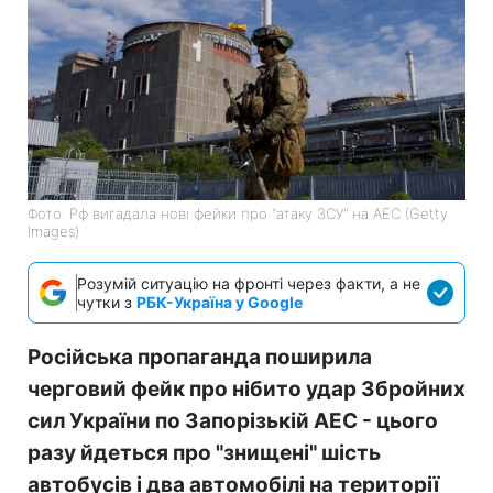
Фото: Рф вигадала нові фейки про "атаку ЗСУ" на АЕС (Getty
Images)
Розумій ситуацію на фронті через факти, а не
чутки з
РБК-Україна у Google
Російська пропаганда поширила
черговий фейк про нібито удар Збройних
сил України по Запорізькій АЕС - цього
разу йдеться про "знищені" шість
автобусів і два автомобілі на території