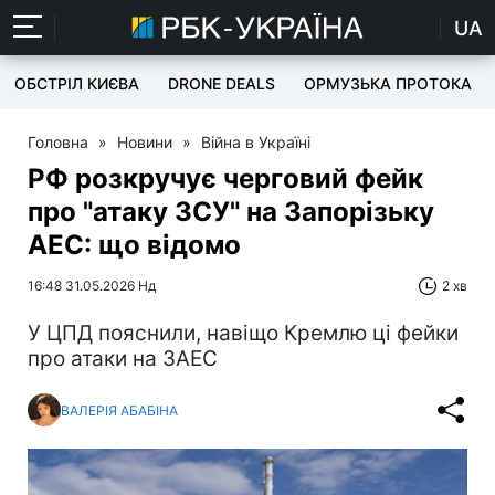
UA
ОБСТРІЛ КИЄВА
DRONE DEALS
ОРМУЗЬКА ПРОТОКА
Головна
»
Новини
»
Війна в Україні
РФ розкручує черговий фейк
про "атаку ЗСУ" на Запорізьку
АЕС: що відомо
16:48 31.05.2026 Нд
2 хв
У ЦПД пояснили, навіщо Кремлю ці фейки
про атаки на ЗАЕС
ВАЛЕРІЯ АБАБІНА