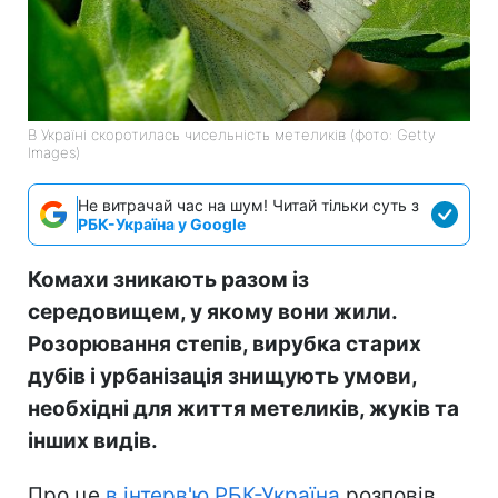
В Україні скоротилась чисельність метеликів (фото: Getty
Images)
Не витрачай час на шум! Читай тільки суть з
РБК-Україна у Google
Комахи зникають разом із
середовищем, у якому вони жили.
Розорювання степів, вирубка старих
дубів і урбанізація знищують умови,
необхідні для життя метеликів, жуків та
інших видів.
Про це
в інтерв'ю РБК-Україна
розповів