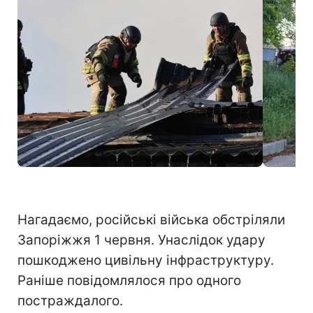
Фото: Атака РФ на Запоріжжя (t.me/dsns_telegram)
Нагадаємо, російські війська обстріляли
Запоріжжя 1 червня. Унаслідок удару
пошкоджено цивільну інфраструктуру.
Раніше повідомлялося про одного
постраждалого.