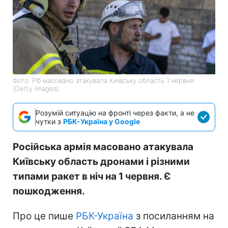
Фото: РФ масовано атакувала Київську область 1 червня
(Getty Images)
Розумій ситуацію на фронті через факти, а не
чутки з
РБК-Україна у Google
Російська армія масовано атакувала
Київську область дронами і різними
типами ракет в ніч на 1 червня. Є
пошкодження.
Про це пише
РБК-Україна
з посиланням на