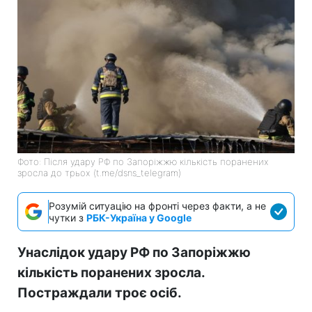
Фото: Після удару РФ по Запоріжжю кількість поранених
зросла до трьох (t.me/dsns_telegram)
Розумій ситуацію на фронті через факти, а не
чутки з
РБК-Україна у Google
Унаслідок удару РФ по Запоріжжю
кількість поранених зросла.
Постраждали троє осіб.