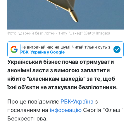
Фото: ударний безпілотник типу "шахед" (Getty Images)
Не витрачай час на шум! Читай тільки суть з
РБК-Україна у Google
Український бізнес почав отримувати
анонімні листи з вимогою заплатити
нібито "власникам шахедів" за те, щоб
їхні обʼєкти не атакували безпілотники.
Про це повідомляє
РБК-Україна
з
посиланням на
інформацію
Сергія "Флеш"
Бескрестнова.