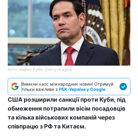
Фото: Марко Рубіо (Getty Images)
Вимкни хаос міжнародних новин! Отримуй
тільки важливе з
РБК-Україна у Google
США розширили санкції проти Куби, під
обмеження потрапили вісім посадовців
та кілька військових компаній через
співпрацю з РФ та Китаєм.