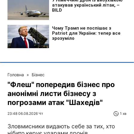
Головна
»
Бізнес
"Флеш" попередив бізнес про
анонімні листи бізнесу з
погрозами атак "Шахедів"
23:48 06.08.2026 Чт
1 хв
Зловмисники видають себе за тих, хто
нібито керує ударами дронів