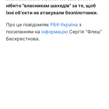
нібито "власникам шахедів" за те, щоб
їхні обʼєкти не атакували безпілотники.
Про це повідомляє
РБК-Україна
з
посиланням на
інформацію
Сергія "Флеш"
Бескрестнова.