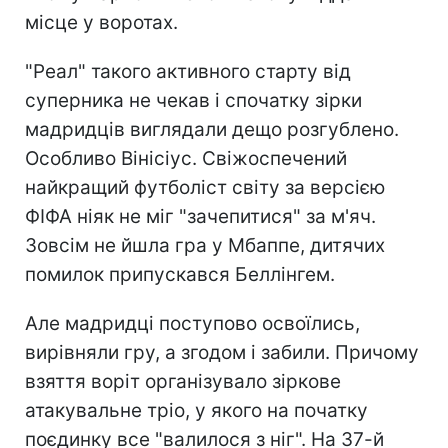
місце у воротах.
"Реал" такого активного старту від
суперника не чекав і спочатку зірки
мадридців виглядали дещо розгублено.
Особливо Вінісіус. Свіжоспечений
найкращий футболіст світу за версією
ФІФА ніяк не міг "зачепитися" за м'яч.
Зовсім не йшла гра у Мбаппе, дитячих
помилок припускався Беллінгем.
Але мадридці поступово освоїлись,
вирівняли гру, а згодом і забили. Причому
взяття воріт організувало зіркове
атакувальне тріо, у якого на початку
поєдинку все "валилося з ніг". На 37-й