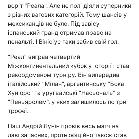
воріт "Реала". Але не полі діяли суперники
з різних вагових категорій. Тому шансів у
мексиканців не було. Під завісу
іспанський гранд отримав право на
пенальті. І Вінісіус таки забив свій гол.
"Реал" виграв четвертий
Міжконтинентальний кубок у історії і став
рекордсменом турніру. Він випередив
італійський "Мілан", аргентинську "Бока
Хуніорс" та уругвайські "Насьональ" з
"Пеньяролем", у яких залишилось по три
трофеї.
Наш Андрій Лунін провів весь матч на
лаві запасних, проте офіційно також став