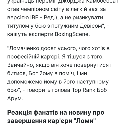
українець переміг Джорджа Камбососа і
став чемпіоном світу в легкій вазі за
версією IBF - Ред.), а не ризикувати
титулом у бою з потужним Девісом", -
кажуть експерти BoxingScene.
"Ломаченко досяг усього, чого хотів в
професійній кар’єрі. Я тішуся з того.
Звичайно, якщо він хоче повернутися і
битися, Бог йому в поміч, і ми
допоможемо йому в його наступному
бою", - говорить
голова Top Rank Боб
Арум.
Реакція фанатів на новину про
завершення кар'єри "Ломи"