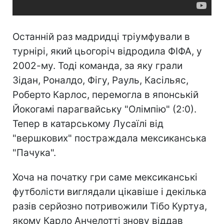
Останній раз мадридці тріумфували в
турнірі, який цьогоріч відродила ФІФА, у
2002-му. Тоді команда, за яку грали
Зідан, Роналдо, Фігу, Рауль, Касільяс,
Роберто Карлос, перемогла в японській
Йокогамі парагвайську "Олімпію" (2:0).
Тепер в катарському Лусаїлі від
"вершкових" постраждала мексиканська
"Пачука".
Хоча на початку гри саме мексиканські
футболісти виглядали цікавіше і декілька
разів серйозно потривожили Тібо Куртуа,
якому Карло Анчелотті знову віддав