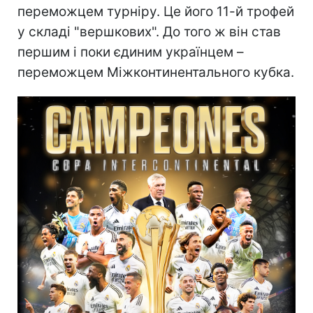
переможцем турніру. Це його 11-й трофей
у складі "вершкових". До того ж він став
першим і поки єдиним українцем –
переможцем Міжконтинентального кубка.