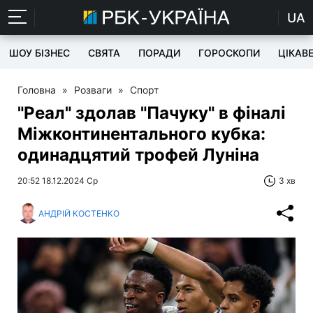
UA
ШОУ БІЗНЕС
СВЯТА
ПОРАДИ
ГОРОСКОПИ
ЦІКАВ
Головна
»
Розваги
»
Спорт
"Реал" здолав "Пачуку" в фіналі
Міжконтинентального кубка:
одинадцятий трофей Луніна
20:52 18.12.2024 Ср
3 хв
АНДРІЙ КОСТЕНКО