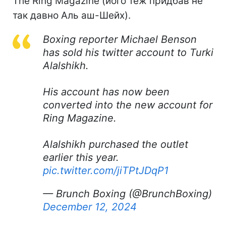
The Ring Magazine (його теж придбав не
так давно Аль аш-Шейх).
Boxing reporter Michael Benson
has sold his twitter account to Turki
Alalshikh.
His account has now been
converted into the new account for
Ring Magazine.
Alalshikh purchased the outlet
earlier this year.
pic.twitter.com/jiTPtJDqP1
— Brunch Boxing (@BrunchBoxing)
December 12, 2024