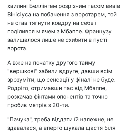
хвилині Беллінгем розрізним пасом вивів
Вінісіуса на побачення з воротарем, той
не став тягнути ковдру на себе і
поділився м'ячем з Мбаппе. Французу
залишалося лише не схибити в пусті
ворота.
А вже на початку другого тайму
"вершкові" забили вдруге, давши всім
зрозуміти, що сенсації у фіналі не буде.
Родріго, отримавши пас від Мбаппе,
розкачав фінтами опонентів та точно
пробив метрів з 20-ти.
"Пачука", треба віддати їй належне, не
здавалася, а вперто шукала щастя біля