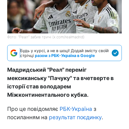
Фото: "Реал" забив тричі (x.com/realmadrid)
Будь у курсі, а не в шоці! Додай змісту своїй
стрічці
разом з РБК-Україна в Google
Мадридський "Реал" переміг
мексиканську "Пачуку" та вчетверте в
історії став володарем
Міжконтинентального кубка.
Про це повідомляє
РБК-Україна
з
посиланням на
результат поєдинку
.