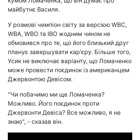
кумом Ломаченка, що він думає про
майбутнє Василя.
У розмові чемпіон світу за версією WBC,
WBA, WBO та IBO жодним чином не
обмовився про те, що його близький друг
планує завершувати кар'єру. Більше того,
Усик не виключає варіанту, що Ломаченко
може провести поєдинок із американцем
Джервонтою Девісом.
"Чи побачимо ми ще Ломаченка?
Можливо. Його поєдинок проти
Джервонти Девіса? Все можливо, я не
знаю", - сказав він.