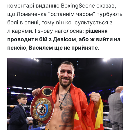
коментарі виданню BoxingScene сказав,
що Ломаченка "останнім часом" турбують
болі в спині, тому він консультується з
лікарями. І знову наголосив:
рішення
проводити бій з Девісом, або ж вийти на
пенсію, Василем ще не прийняте.