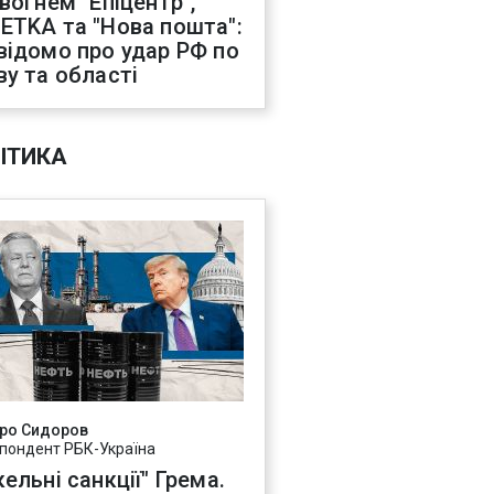
 вогнем "Епіцентр",
ETKA та "Нова пошта":
відомо про удар РФ по
ву та області
ІТИКА
ро Сидоров
пондент РБК-Україна
ельні санкції" Грема.