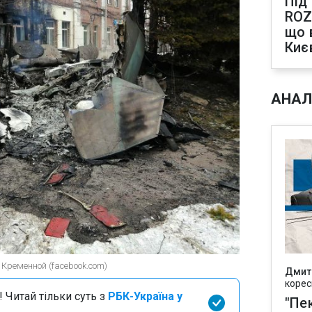
Під
ROZ
що 
Киє
АНАЛ
Кременной (facebook.com)
Дмит
корес
 Читай тільки суть з
РБК-Україна у
"Пек