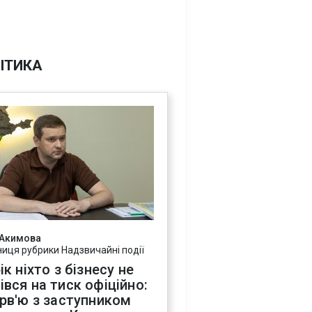
ІТИКА
 Акимова
ниця рубрики Надзвичайні події
ік ніхто з бізнесу не
івся на тиск офіційно:
ерв'ю з заступником