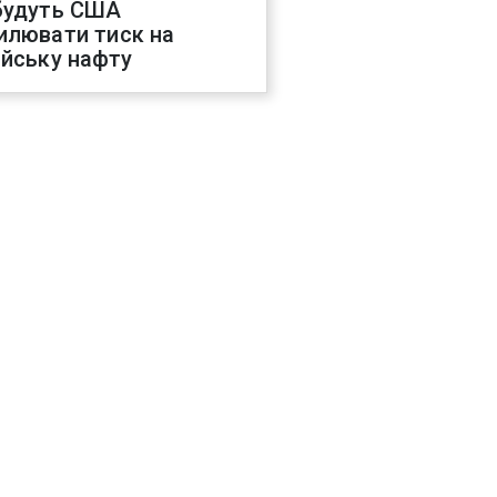
будуть США
илювати тиск на
ійську нафту