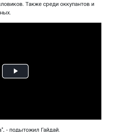
иловиков. Также среди оккупантов и
ных.
Play
Video
", - подытожил Гайдай.