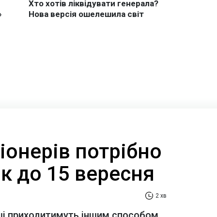
іонерів потрібно
к до 15 вересня
2 хв
оші приходитимуть іншим способом