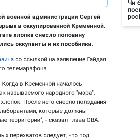
Чи 
пос
рос
ой военной администрации Сергей
зрыва в оккупированной Кременной.
ьтате хлопка снесло половину
лись оккупанты и их пособники.
раина
со ссылкой на заявление Гайдая
го телемарафона.
. Когда в Кременной началось
ак называемого народного "мэра",
, хлопок. После него снесло полздания
ллаборантами, которые должны
е территории", - сказал глава ОВА.
ных перехватов следует, что под