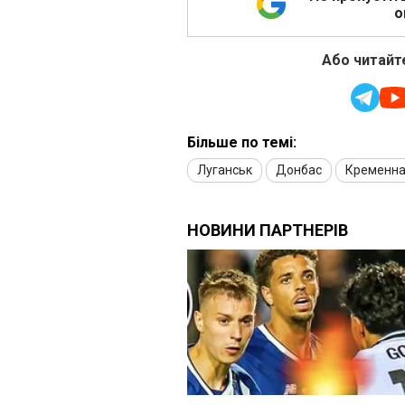
о
Або читайте
Більше по темі:
Луганськ
Донбас
Кременн