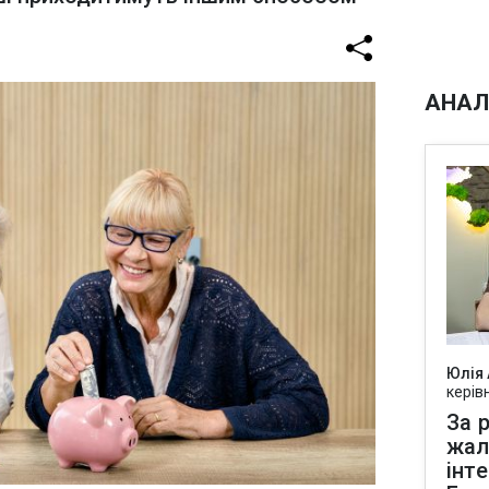
АНАЛ
Юлія
керів
За р
жал
інт