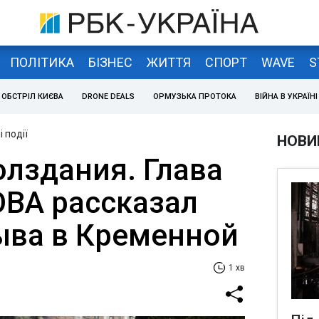
ПОЛІТИКА
БІЗНЕС
ЖИТТЯ
СПОРТ
WAVE
S
ОБСТРІЛ КИЄВА
DRONE DEALS
ОРМУЗЬКА ПРОТОКА
ВІЙНА В УКРАЇНІ
 події
НОВИ
олздания. Глава
ОВА рассказал
ыва в Кременной
1 хв