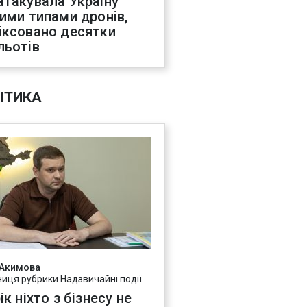
атакувала Україну
ними типами дронів,
іксовано десятки
льотів
ІТИКА
 Акимова
ниця рубрики Надзвичайні події
ік ніхто з бізнесу не