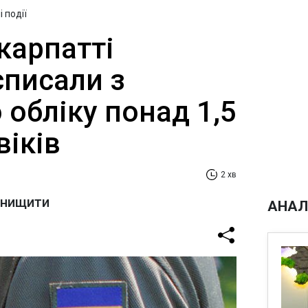
 події
карпатті
списали з
 обліку понад 1,5
віків
2 хв
знищити
АНАЛ