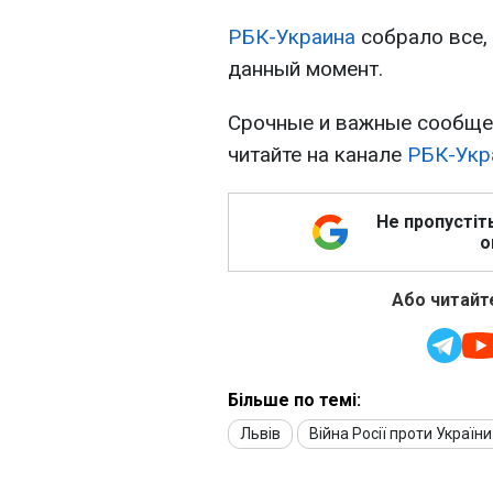
РБК-Украина
собрало все, 
данный момент.
Срочные и важные сообщен
читайте на канале
РБК-Укра
Не пропустіт
о
Або читайте
Більше по темі:
Львів
Війна Росії проти України