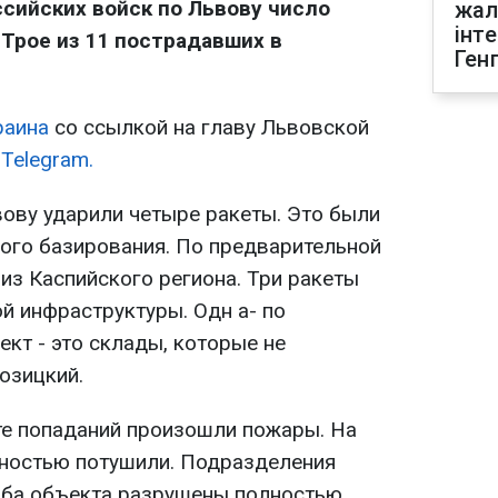
ссийских войск по Львову число
жал
інт
 Трое из 11 пострадавших в
Ген
раина
со ссылкой на главу Львовской
в
Telegram.
вову ударили четыре ракеты. Это были
ого базирования. По предварительной
из Каспийского региона. Три ракеты
й инфраструктуры. Одн а- по
кт - это склады, которые не
Козицкий.
ате попаданий произошли пожары. На
лностью потушили. Подразделения
Оба объекта разрушены полностью.