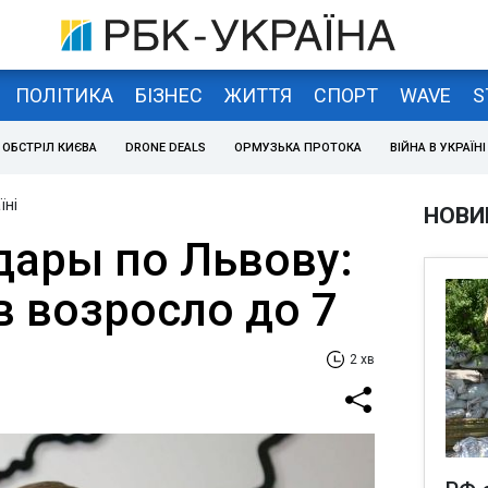
ПОЛІТИКА
БІЗНЕС
ЖИТТЯ
СПОРТ
WAVE
S
ОБСТРІЛ КИЄВА
DRONE DEALS
ОРМУЗЬКА ПРОТОКА
ВІЙНА В УКРАЇНІ
їні
НОВИ
дары по Львову:
в возросло до 7
2 хв