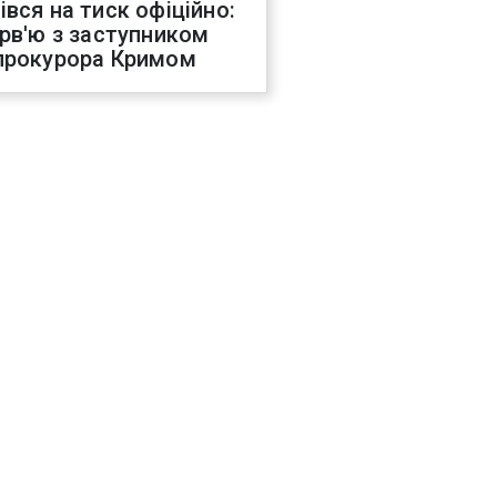
івся на тиск офіційно:
ерв'ю з заступником
прокурора Кримом