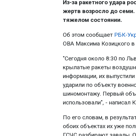
Из-за ракетного удара ро
жертв возросло до семи.
тяжелом состоянии.
Об этом сообщает
РБК-Ук
ОВА Максима Козицкого 
"Сегодня около 8:30 по Ль
крылатые ракеты воздушн
информации, их выпустили 
ударили по объекту военно
шиномонтажу. Первый объе
использовали", - написал 
По его словам, в результ
обоих объектах их уже по
ГСЧС разбирают завалы. 