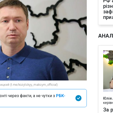
РФ 
різ
заф
при
АНАЛ
цкий (t.me/kozytskyy_maksym_official)
нті через факти, а не чутки з
РБК-
Юлія
керів
За р