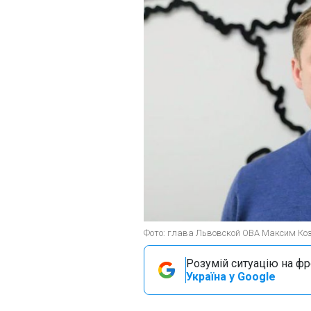
Фото: глава Львовской ОВА Максим Кози
Розумій ситуацію на фро
Україна у Google