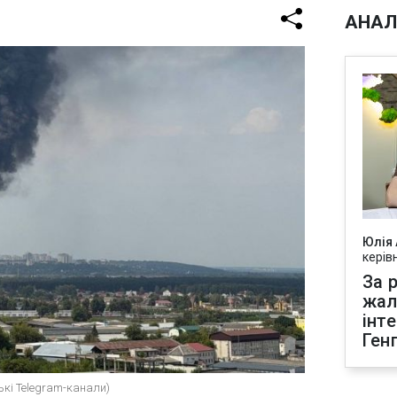
АНАЛ
Юлія
керів
За р
жал
інт
Ген
ські Telegram-канали)