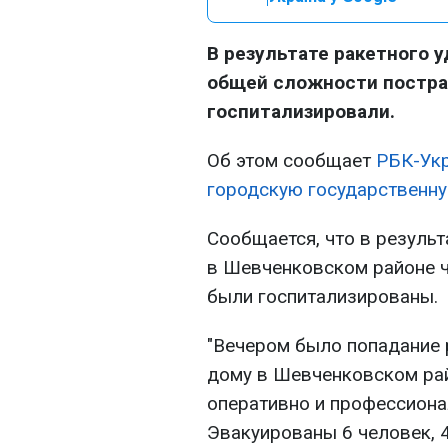
В результате ракетного у
общей сложности постра
госпитализировали.
Об этом сообщает
РБК-Ук
городскую государственн
Сообщается, что в резуль
в Шевченковском районе ч
были госпитализированы.
"Вечером было попадание
дому в Шевченковском рай
оперативно и профессиона
Эвакуированы 6 человек, 4