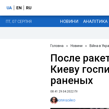
UA
EN
RU
НОВИНИ
АНАЛІТИКА
ПТ, 07 СЕРПНЯ
Головна
»
Новини
»
Війна в Укра
После раке
Киеву госп
раненых
08:41 29.04.2022 Пт
ЮЛІЯ БОЙКО