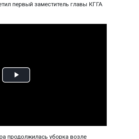
метил первый заместитель главы КГГА
Play
Video
тра продолжилась уборка возле