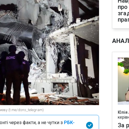
Нав
про
зга
пра
АНАЛ
иеву (t.me/dsns_telegram)
Юлія
керів
нті через факти, а не чутки з
РБК-
За р