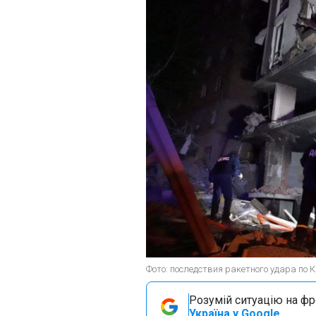
Фото: последствия ракетного удара по К
Розумій ситуацію на фро
Україна у Google