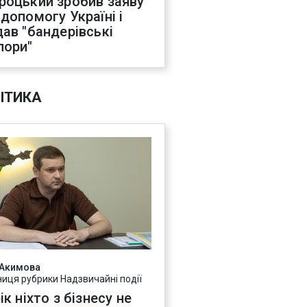
роцький зробив заяву
 допомогу Україні і
дав "бандерівські
пори"
ІТИКА
 Акимова
ниця рубрики Надзвичайні події
ік ніхто з бізнесу не