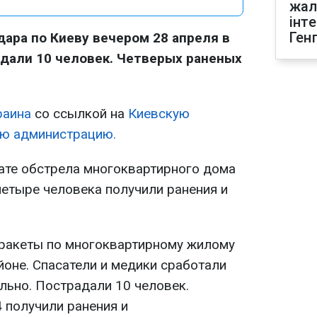
жал
інт
Ген
дара по Киеву вечером 28 апреля в
дали 10 человек. Четверых раненых
раина
со ссылкой на
Киевскую
ую администрацию.
тате обстрела многоквартирного дома
етыре человека получили ранения и
 ракеты по многоквартирному жилому
оне. Спасатели и медики сработали
льно. Пострадали 10 человек.
 получили ранения и