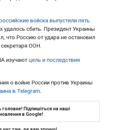
российские войска выпустили пять
них удалось сбить. Президент Украины
л, что Россию от удара не остановил
 секретаря ООН.
ША изучают
цель и последствия
ия о войне России против Украины
аина в Telegram
.
ь головне! Підпишіться на наші
новлення в Google!
 нас там, де вам зручно!