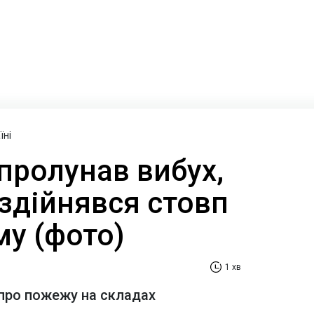
їні
пролунав вибух,
здійнявся стовп
му (фото)
1 хв
про пожежу на складах