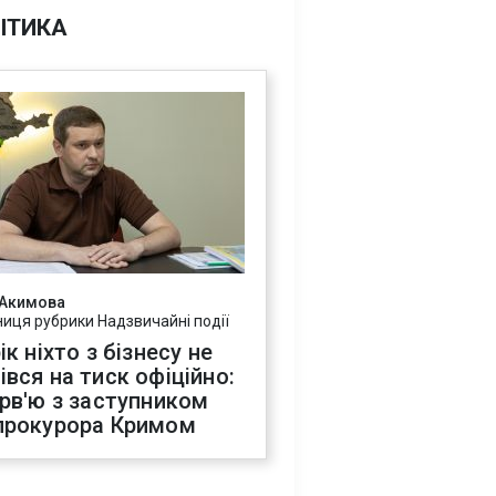
ІТИКА
 Акимова
ниця рубрики Надзвичайні події
ік ніхто з бізнесу не
івся на тиск офіційно:
ерв'ю з заступником
прокурора Кримом