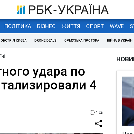
ПОЛІТИКА
БІЗНЕС
ЖИТТЯ
СПОРТ
WAVE
S
ОБСТРІЛ КИЄВА
DRONE DEALS
ОРМУЗЬКА ПРОТОКА
ВІЙНА В УКРАЇНІ
їні
НОВИ
тного удара по
итализировали 4
1 хв