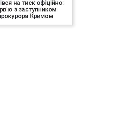
івся на тиск офіційно:
ерв'ю з заступником
прокурора Кримом