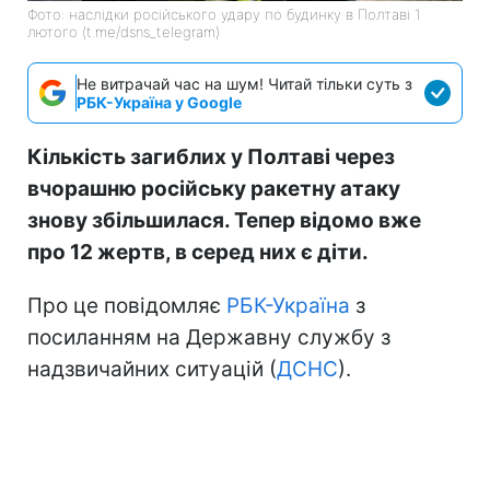
Фото: наслідки російського удару по будинку в Полтаві 1
лютого (t.me/dsns_telegram)
Не витрачай час на шум! Читай тільки суть з
РБК-Україна у Google
Кількість загиблих у Полтаві через
вчорашню російську ракетну атаку
знову збільшилася. Тепер відомо вже
про 12 жертв, в серед них є діти.
Про це повідомляє
РБК-Україна
з
посиланням на Державну службу з
надзвичайних ситуацій (
ДСНС
).