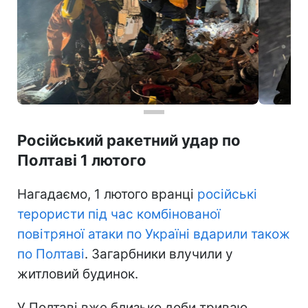
Російський ракетний удар по
Полтаві 1 лютого
Нагадаємо, 1 лютого вранці
російські
терористи під час комбінованої
повітряної атаки по Україні вдарили також
по Полтаві
. Загарбники влучили у
житловий будинок.
У Полтаві вже близько доби триваю