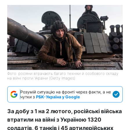
Фото: росіяни втрачають багато техніки й особового складу
на війні проти України (Getty Images)
Розумій ситуацію на фронті через факти, а не
чутки з
РБК-Україна у Google
За добу з 1 на 2 лютого, російські війська
втратили на війні з Україною 1320
солдатів, 6 танків і 45 артилерійських