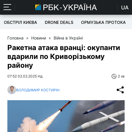
UA
ОБСТРІЛ КИЄВА
DRONE DEALS
ОРМУЗЬКА ПРОТОКА
Головна
»
Новини
»
Війна в Україні
Ракетна атака вранці: окупанти
вдарили по Криворізькому
району
07:52 02.02.2025 Нд
2 хв
ВОЛОДИМИР КОСТИРІН