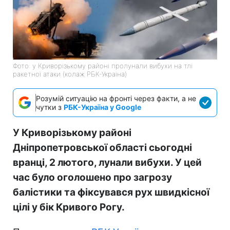
Фото: у Криворізькому районі пролунали вибухи на тлі
ракетної атаки (колаж РБК-Україна)
Розумій ситуацію на фронті через факти, а не
чутки з
РБК-Україна у Google
У Криворізькому районі
Дніпропетровської області сьогодні
вранці, 2 лютого, лунали вибухи. У цей
час було оголошено про загрозу
балістики та фіксувався рух швидкісної
цілі у бік Кривого Рогу.