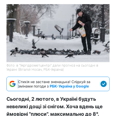
Фото: в "Укргідрометцентрі" дали прогноз на сьогодні в
Україні (Віталій Носач, РБК-Україна)
Стихія не застане зненацька! Слідкуй за
змінами погоди з
РБК-Україна у Google
Сьогодні, 2 лютого, в Україні будуть
невеликі дощі зі снігом. Хоча вдень ще
ймовірні "плюси", максимально до 8°.