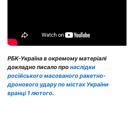
РБК-Україна в окремому матеріалі
докладно писало про
наслідки
російського масованого ракетно-
дронового удару по містах України
вранці 1 лютого
.