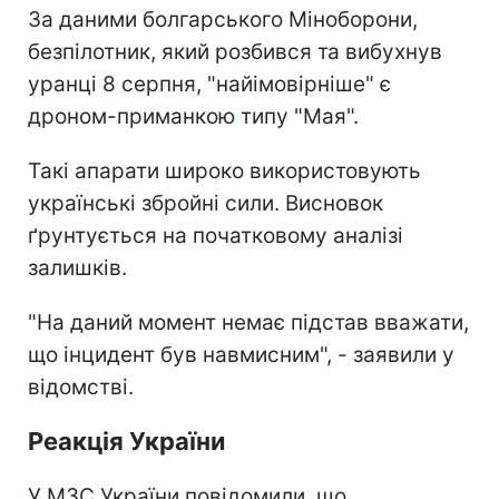
За даними болгарського Міноборони,
безпілотник, який розбився та вибухнув
уранці 8 серпня, "найімовірніше" є
дроном-приманкою типу "Мая".
Такі апарати широко використовують
українські збройні сили. Висновок
ґрунтується на початковому аналізі
залишків.
"На даний момент немає підстав вважати,
що інцидент був навмисним", - заявили у
відомстві.
Реакція України
У МЗС України повідомили, що