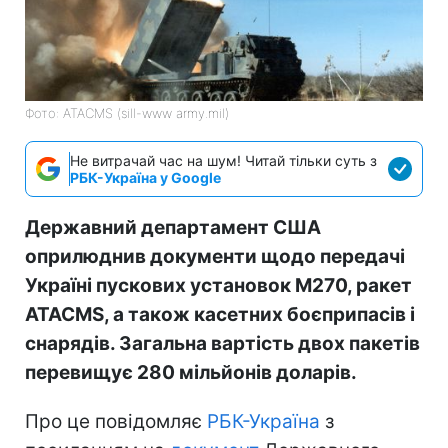
Фото: ATACMS (sill-www army.mil)
Не витрачай час на шум! Читай тільки суть з
РБК-Україна у Google
Державний департамент США
оприлюднив документи щодо передачі
Україні пускових установок M270, ракет
ATACMS, а також касетних боєприпасів і
снарядів. Загальна вартість двох пакетів
перевищує 280 мільйонів доларів.
Про це повідомляє
РБК-Україна
з