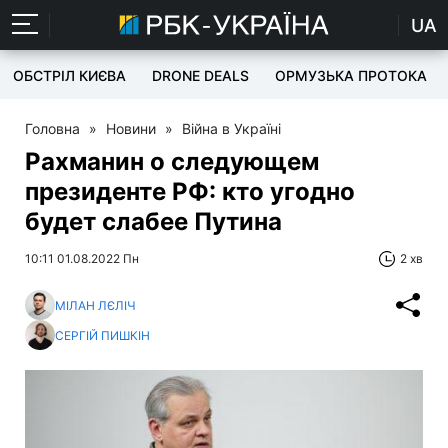
UA
ОБСТРІЛ КИЄВА
DRONE DEALS
ОРМУЗЬКА ПРОТОКА
Головна
»
Новини
»
Війна в Україні
Рахманин о следующем
президенте РФ: кто угодно
будет слабее Путина
10:11 01.08.2022 Пн
2 хв
МІЛАН ЛЄЛІЧ
СЕРГІЙ ПИШКІН