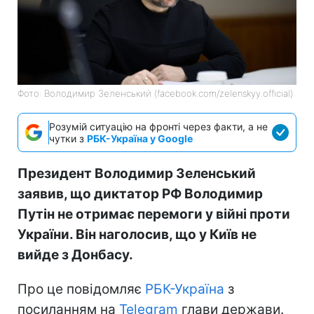
Фото: Володимир Зеленський (facebook.com/zelenskyy.official)
Розумій ситуацію на фронті через факти, а не
чутки з
РБК-Україна у Google
Президент Володимир Зеленський
заявив, що диктатор РФ Володимир
Путін не отримає перемоги у війні проти
України. Він наголосив, що у Київ не
вийде з Донбасу.
Про це повідомляє
РБК-Україна
з
посиланням на
Telegram
глави держави.