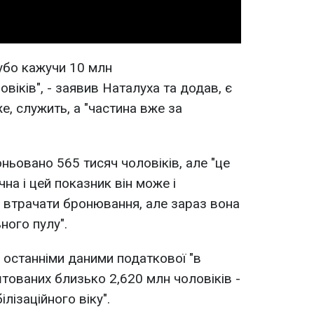
убо кажучи 10 млн
віків", - заявив Наталуха та додав, є
же, служить, а "частина вже за
ньовано 565 тисяч чоловіків, але "це
на і цей показник він може і
 втрачати бронювання, але зараз вона
ного пулу".
 останніми даними податкової "в
штованих близько 2,620 млн чоловіків -
лізаційного віку".