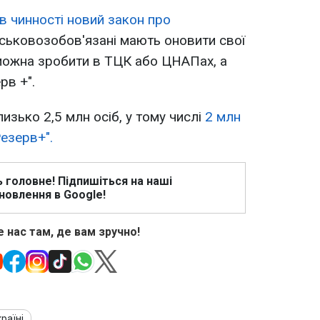
в чинності новий закон про
ійськовозобов'язані мають оновити свої
 можна зробити в ТЦК або ЦНАПах, а
рв +".
лизько 2,5 млн осіб, у тому числі
2 млн
езерв+".
ь головне! Підпишіться на наші
новлення в Google!
 нас там, де вам зручно!
країні