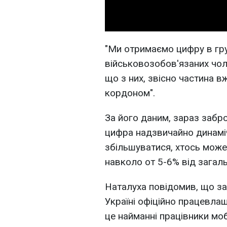
"Ми отримаємо цифру в гр
військовозобов'язаних чоло
що з них, звісно частина в
кордоном".
За його даним, зараз забро
цифра надзвичайно динаміч
збільшуватися, хтось може
навколо от 5-6% від загаль
Наталуха повідомив, що за
Україні офіційно працевла
це найманні працівники мобі