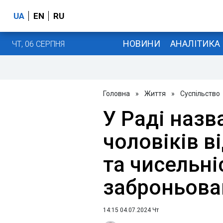
UA
EN
RU
НОВИНИ
АНАЛІТИКА
ЧТ, 06 СЕРПНЯ
Головна
»
Життя
»
Суспільство
У Раді назв
чоловіків ві
та чисельні
заброньова
14:15 04.07.2024 Чт