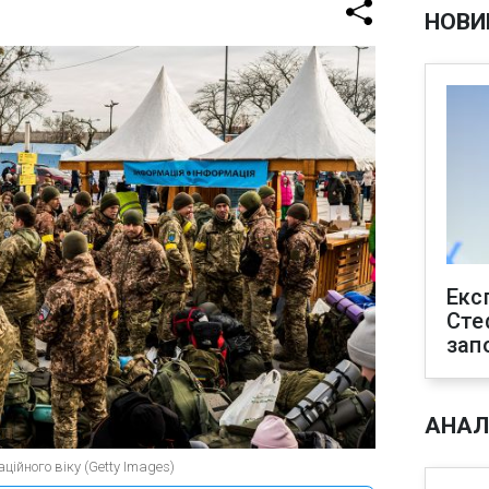
НОВИ
Екс
Сте
зап
АНАЛ
аційного віку (Getty Images)