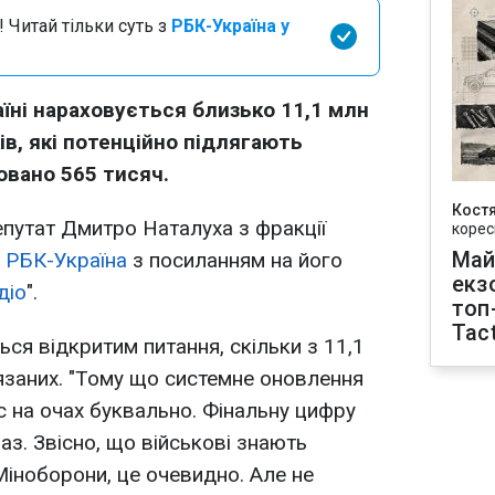
 Читай тільки суть з
РБК-Україна у
аїні нараховується близько 11,1 млн
ків, які потенційно підлягають
ьовано 565 тисяч.
Кост
путат Дмитро Наталуха з фракції
корес
Май
є
РБК-Україна
з посиланням на його
екз
діо
".
топ
Tact
ся відкритим питання, скільки з 11,1
язаних. "Тому що системне оновлення
с на очах буквально. Фінальну цифру
раз. Звісно, що військові знають
 Міноборони, це очевидно. Але не