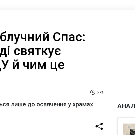
блучний Спас:
ді святкує
У й чим це
5 хв
ься лише до освячення у храмах
АНАЛ