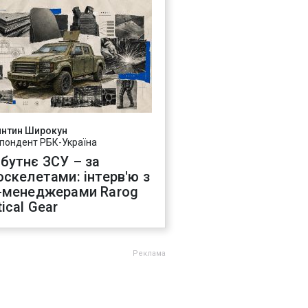
янтин Широкун
пондент РБК-Україна
бутнє ЗСУ – за
оскелетами: інтерв'ю з
-менеджерами Rarog
ical Gear