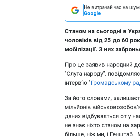
Не витрачай час на шум!
Google
Станом на сьогодні в Укр
чоловіків від 25 до 60 ро
мобілізації. З них заброн
Про це заявив народний де
"Слуга народу". повідомля
інтерв’ю "
Громадському ра
За його словами, залишаєть
мільйонів військовозобов'
даних відбувається от у на
не знає ніхто станом на за
більше, ніж ми, і Генштаб і