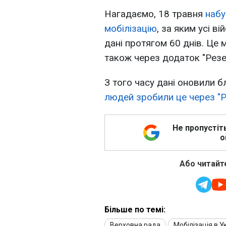
Нагадаємо, 18 травня
набу
мобілізацію
, за яким усі в
дані протягом 60 днів. Це
також через додаток "Резе
З того часу дані оновили б
людей зробили це через "Р
Не пропустіт
о
Або читайте
Більше по темі:
Верховна рада
Мобілізація в У