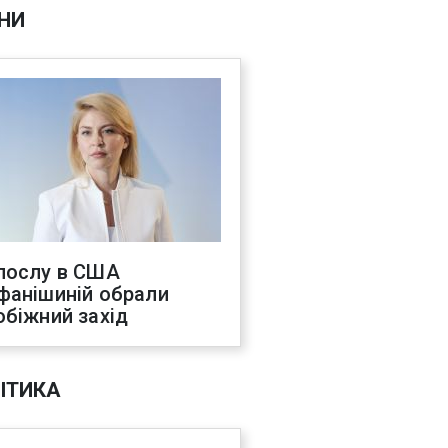
НИ
послу в США
фанішиній обрали
обіжний захід
ІТИКА