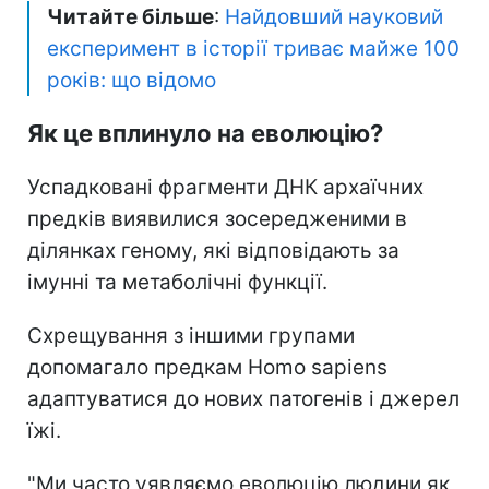
Читайте більше
:
Найдовший науковий
експеримент в історії триває майже 100
років: що відомо
Як це вплинуло на еволюцію?
Успадковані фрагменти ДНК архаїчних
предків виявилися зосередженими в
ділянках геному, які відповідають за
імунні та метаболічні функції.
Схрещування з іншими групами
допомагало предкам Homo sapiens
адаптуватися до нових патогенів і джерел
їжі.
"Ми часто уявляємо еволюцію людини як