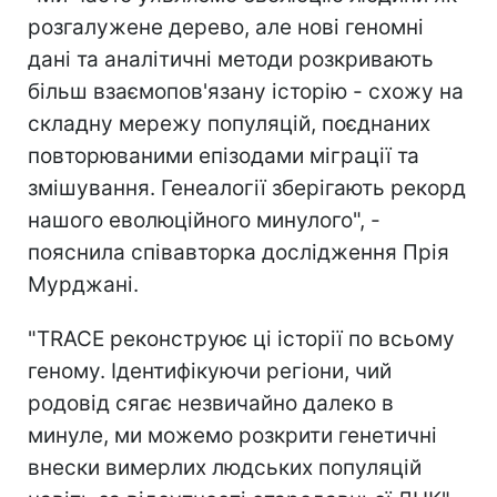
розгалужене дерево, але нові геномні
дані та аналітичні методи розкривають
більш взаємопов'язану історію - схожу на
складну мережу популяцій, поєднаних
повторюваними епізодами міграції та
змішування. Генеалогії зберігають рекорд
нашого еволюційного минулого", -
пояснила співавторка дослідження Прія
Мурджані.
"TRACE реконструює ці історії по всьому
геному. Ідентифікуючи регіони, чий
родовід сягає незвичайно далеко в
минуле, ми можемо розкрити генетичні
внески вимерлих людських популяцій