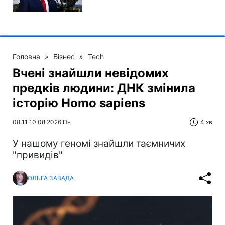
Головна
»
Бізнес
»
Tech
Вчені знайшли невідомих
предків людини: ДНК змінила
історію Homo sapiens
08:11 10.08.2026 Пн
4 хв
У нашому геномі знайшли таємничих
"привидів"
ОЛЬГА ЗАВАДА