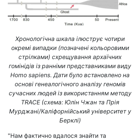
Хронологічна шкала ілюструє чотири
окремі випадки (позначені кольоровими
стрілками) схрещування архаїчних
гомінідів із ранніми представниками виду
Homo sapiens. Дати було встановлено на
основі генеалогічного аналізу геномів
сучасних людей із використанням методу
TRACE (схема: Юлін Чжан та Прія
Мурджані/Каліфорнійський університет у
Берклі)
"Нам фактично вдалося знайти та