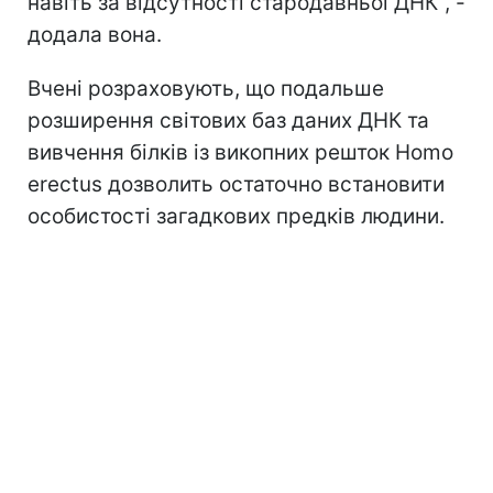
навіть за відсутності стародавньої ДНК", -
додала вона.
Вчені розраховують, що подальше
розширення світових баз даних ДНК та
вивчення білків із викопних решток Homo
erectus дозволить остаточно встановити
особистості загадкових предків людини.