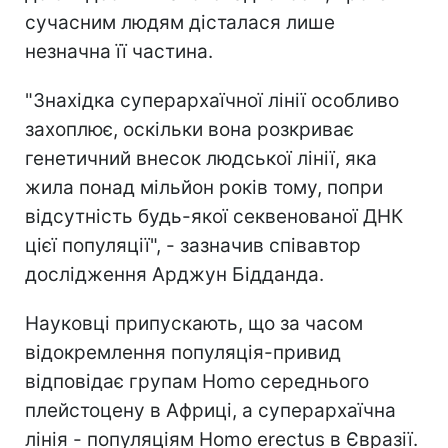
сучасним людям дісталася лише
незначна її частина.
"Знахідка суперархаїчної лінії особливо
захоплює, оскільки вона розкриває
генетичний внесок людської лінії, яка
жила понад мільйон років тому, попри
відсутність будь-якої секвенованої ДНК
цієї популяції", - зазначив співавтор
дослідження Арджун Бідданда.
Науковці припускають, що за часом
відокремлення популяція-привид
відповідає групам Homo середнього
плейстоцену в Африці, а суперархаїчна
лінія - популяціям Homo erectus в Євразії.