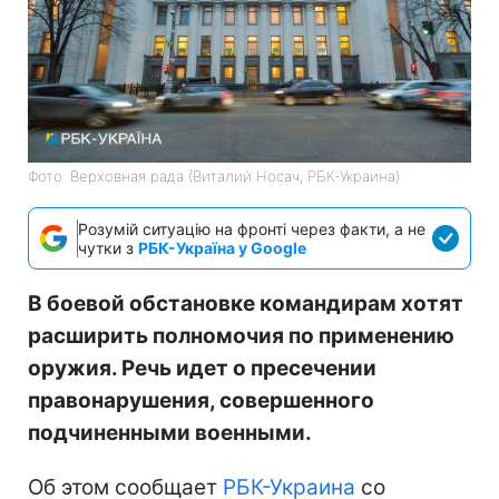
Фото: Верховная рада (Виталий Носач, РБК-Украина)
Розумій ситуацію на фронті через факти, а не
чутки з
РБК-Україна у Google
В боевой обстановке командирам хотят
расширить полномочия по применению
оружия. Речь идет о пресечении
правонарушения, совершенного
подчиненными военными.
Об этом сообщает
РБК-Украина
со