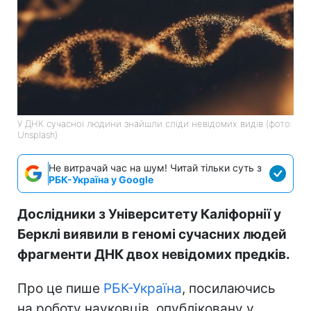
У ДНК сучасної людини знайшли сліди невідомих видів (фото:
Unsplash)
Не витрачай час на шум! Читай тільки суть з
РБК-Україна у Google
Дослідники з Університету Каліфорнії у
Берклі виявили в геномі сучасних людей
фрагменти ДНК двох невідомих предків.
Про це пише
РБК-Україна
, посилаючись
на роботу науковців, опубліковану у