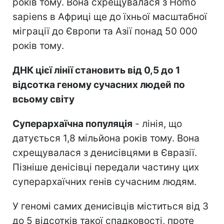
років тому. Вона схрещувалася з Homo
sapiens в Африці ще до їхньої масштабної
міграції до Європи та Азії понад 50 000
років тому.
ДНК цієї лінії становить від 0,5 до 1
відсотка геному сучасних людей по
всьому світу
Суперархаїчна популяція
- лінія, що
датується 1,8 мільйона років тому. Вона
схрещувалася з денисівцями в Євразії.
Пізніше денісівці передали частину цих
суперархаїчних генів сучасним людям.
У геномі самих денисівців міститься від 3
до 5 відсотків такої спадковості, проте