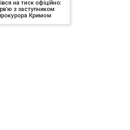
івся на тиск офіційно:
ерв'ю з заступником
прокурора Кримом