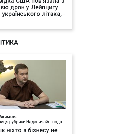
відка США пов'язала з
ією дрон у Лейпцигу
 українського літака, -
J
ІТИКА
 Акимова
ниця рубрики Надзвичайні події
ік ніхто з бізнесу не