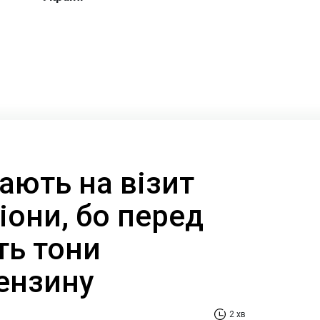
ають на візит
гіони, бо перед
ть тони
ензину
2 хв