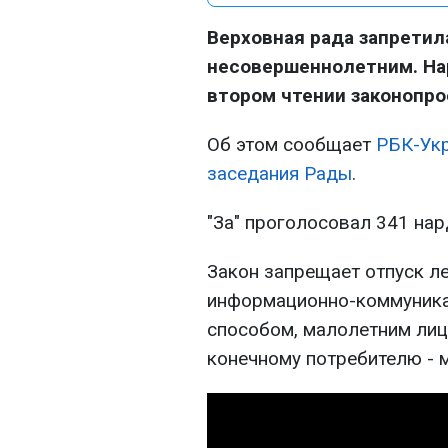
Верховная рада запрети
несовершеннолетним. На
втором чтении законопро
Об этом сообщает
РБК-Ук
заседания Рады
.
"За" проголосовал 341 нар
Закон запрещает отпуск ле
информационно-коммуника
способом, малолетним лиц
конечному потребителю - 