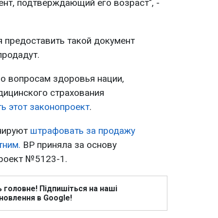
ент, подтверждающий его возраст", -
я предоставить такой документ
продадут.
по вопросам здоровья нации,
дицинского страхования
ь этот законопроект
.
анируют
штрафовать за продажу
тним.
ВР приняла за основу
роект №5123-1.
ь головне! Підпишіться на наші
новлення в Google!