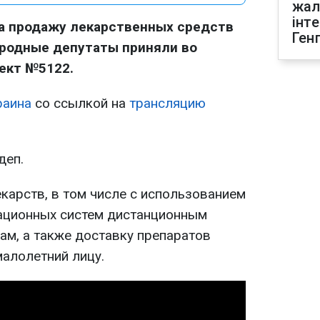
жал
інт
ла продажу лекарственных средств
Ген
родные депутаты приняли во
ект №5122.
раина
со ссылкой на
трансляцию
деп.
карств, в том числе с использованием
ционных систем дистанционным
ам, а также доставку препаратов
малолетний лицу.