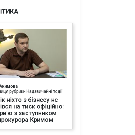
ІТИКА
 Акимова
ниця рубрики Надзвичайні події
ік ніхто з бізнесу не
івся на тиск офіційно:
ерв'ю з заступником
прокурора Кримом