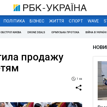
ПОЛІТИКА
БІЗНЕС
ЖИТТЯ
СПОРТ
WAVE
S
ОБСТРІЛ КИЄВА
DRONE DEALS
ОРМУЗЬКА ПРОТОКА
ВІЙНА В УКРАЇНІ
НОВИ
тила продажу
етям
1 хв