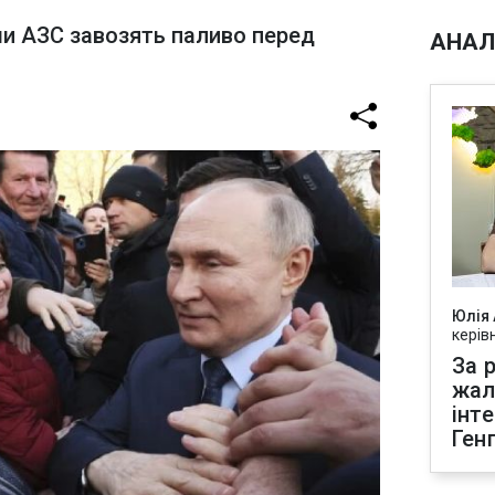
и АЗС завозять паливо перед
АНАЛ
Юлія
керів
За р
жал
інт
Ген