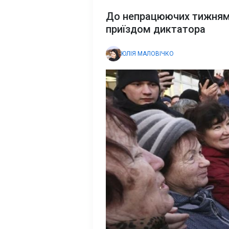
До непрацюючих тижням
приїздом диктатора
ЮЛІЯ МАЛОВІЧКО