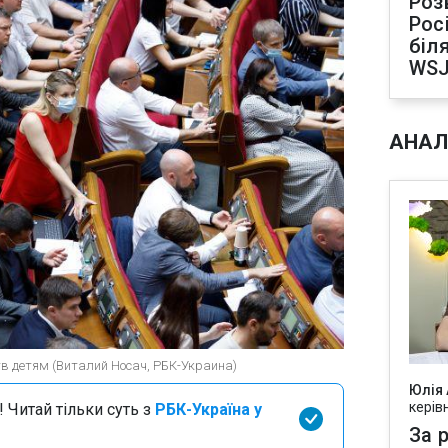
Роз
Рос
біля
WS
АНАЛ
в детям (Виталий Носач, РБК-Украина)
Юлія
керів
 Читай тільки суть з
РБК-Україна у
За р