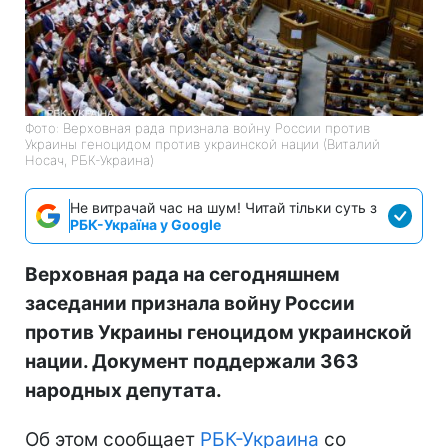
Фото: Верховная рада признала войну России против
Украины геноцидом против украинской нации (Виталий
Носач, РБК-Украина)
Не витрачай час на шум! Читай тільки суть з
РБК-Україна у Google
Верховная рада на сегодняшнем
заседании признала войну России
против Украины геноцидом украинской
нации. Документ поддержали 363
народных депутата.
Об этом сообщает
РБК-Украина
со