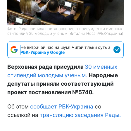
Фото: Рада приняла постановление о присуждении именных
стипендий 30 молодым ученым (Виталий Носач/РБК-Украина)
Не витрачай час на шум! Читай тільки суть з
РБК-Україна у Google
Верховная рада присудила
30 именных
стипендий молодым ученым.
Народные
депутаты приняли соответствующий
проект постановления №5740.
Об этом
сообщает РБК-Украина
со
ссылкой на
трансляцию заседания Рады.