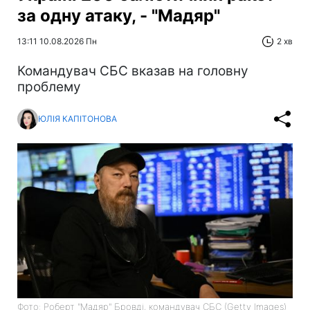
за одну атаку, - "Мадяр"
13:11 10.08.2026 Пн
2 хв
Командувач СБС вказав на головну
проблему
ЮЛІЯ КАПІТОНОВА
Фото: Роберт "Мадяр" Бровді, командувач СБС (Getty Images)