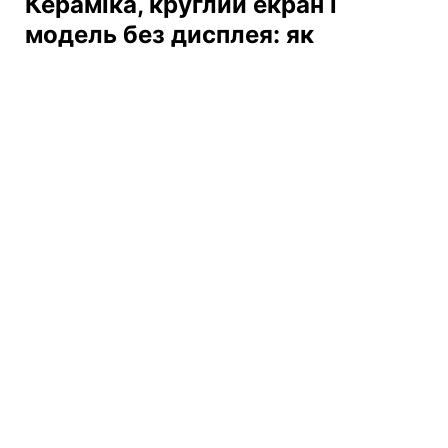
Кераміка, круглий екран і
модель без дисплея: як
зміняться Apple Watch
13:07 10.08.2026 Пн
2 хв
Техногігант хоче дати більше вибору
користувачам
ОЛЬГА ЗАВАДА