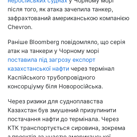
неросійських суднах
у Чорному морі
після того, як атака зачепила танкер,
зафрахтований американською компанією
Chevron.
Раніше Bloomberg повідомляло, що серія
атак на танкери у Чорному морі
поставила під загрозу експорт
казахстанської нафти
через термінал
Каспійського трубопровідного
консорціуму біля Новоросійська.
Через ризики для судноплавства
Казахстан був змушений призупинити
постачання нафти до термінала. Через
КТК транспортується сировина, зокрема
з проєктів за участю американської