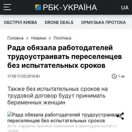
UA
ОБСТРІЛ КИЄВА
DRONE DEALS
ОРМУЗЬКА ПРОТОКА
Головна
»
Новини
»
Політика
Рада обязала работодателей
трудоустраивать переселенцев
без испытательных сроков
17:56 17.05.2016 Вт
1 хв
Также без испытательных сроков на
трудовой договор будут принимать
беременных женщин
Фото: нардепы приняли изменения в законодательство о
труде