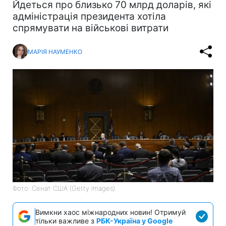
Йдеться про близько 70 млрд доларів, які
адміністрація президента хотіла
спрямувати на військові витрати
МАРІЯ НАУМЕНКО
Фото: Сенат США (Getty Images)
Вимкни хаос міжнародних новин! Отримуй
тільки важливе з
РБК-Україна у Google