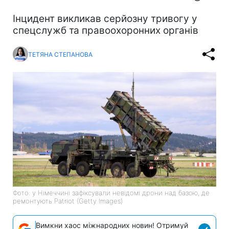
Інцидент викликав серйозну тривогу у
спецслужб та правоохоронних органів
ТЕТЯНА СТЕПАНОВА
Фото: у Німеччині зафіксували невідомі дрони над базою, де
ремонтують Patriot (Getty Images)
Вимкни хаос міжнародних новин! Отримуй