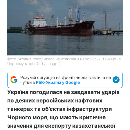
Фото: Україна погодилася не атакувати неросійські танкери в
Чорному морі (Getty Images)
Розумій ситуацію на фронті через факти, а не
чутки з
РБК-Україна у Google
Україна погодилася не завдавати ударів
по деяких неросійських нафтових
танкерах та об’єктах інфраструктури
Чорного моря, що мають критичне
значення для експорту казахстанської