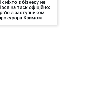
ік ніхто з бізнесу не
івся на тиск офіційно:
ерв'ю з заступником
прокурора Кримом