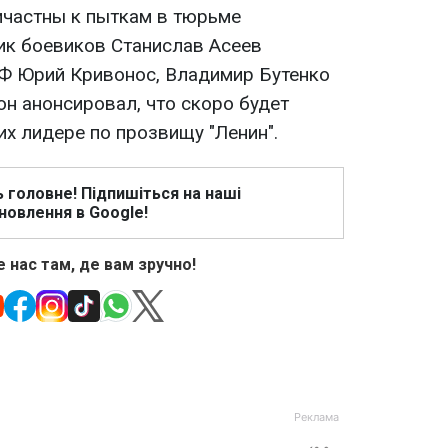
ичастны к пыткам в тюрьме
ик боевиков Станислав Асеев
РФ Юрий Кривонос, Владимир Бутенко
он анонсировал, что скоро будет
х лидере по прозвищу "Ленин".
ь головне! Підпишіться на наші
новлення в Google!
 нас там, де вам зручно!