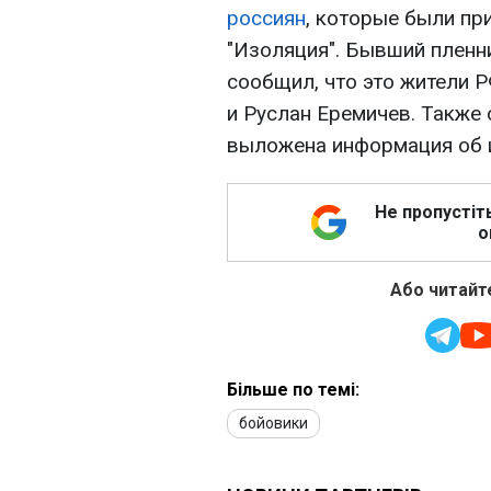
россиян
, которые были пр
"Изоляция". Бывший пленн
сообщил, что это жители 
и Руслан Еремичев. Также 
выложена информация об и
Не пропустіт
о
Або читайте
Більше по темі:
бойовики