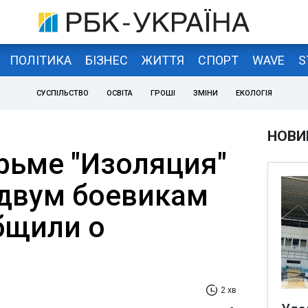
ПОЛІТИКА
БІЗНЕС
ЖИТТЯ
СПОРТ
WAVE
S
СУСПІЛЬСТВО
ОСВІТА
ГРОШІ
ЗМІНИ
ЕКОЛОГІЯ
НОВИ
рьме "Изоляция"
 двум боевикам
бщили о
и
2 хв