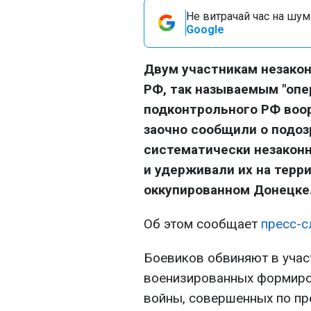
Не витрачай час на шум!
Google
Двум участникам незако
РФ, так называемым "оп
подконтрольного РФ воо
заочно сообщили о подоз
систематически незакон
и удерживали их на терр
оккупированном Донецке
Об этом сообщает
пресс-с
Боевиков обвиняют в учас
военизированных формиро
войны, совершенных по пр