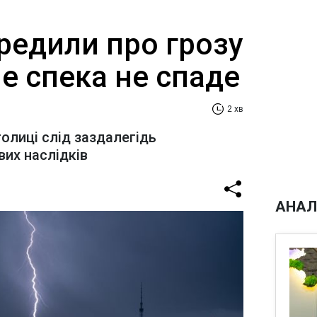
редили про грозу
ле спека не спаде
2 хв
олиці слід заздалегідь
их наслідків
АНАЛ