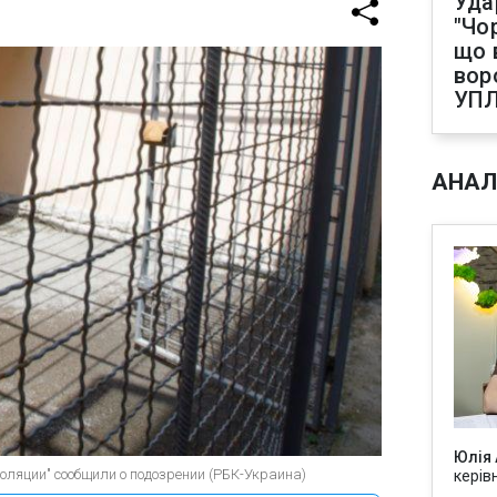
Уда
"Чо
що 
вор
УП
АНАЛ
Юлія
оляции" сообщили о подозрении (РБК-Украина)
керів