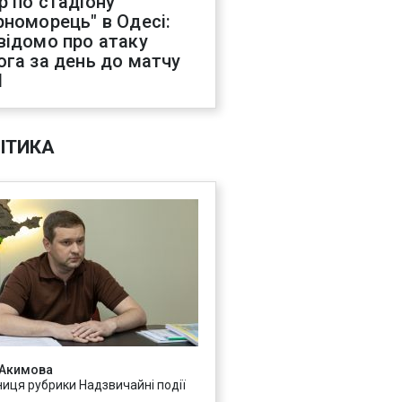
р по стадіону
рноморець" в Одесі:
відомо про атаку
ога за день до матчу
Л
ІТИКА
 Акимова
ниця рубрики Надзвичайні події