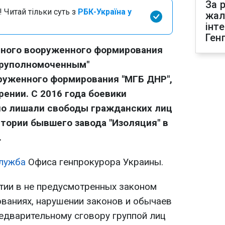
За р
 Читай тільки суть з
РБК-Україна у
жал
інт
Ген
нного вооруженного формирования
еруполномоченным"
руженного формирования "МГБ ДНР",
рении. С 2016 года боевики
но лишали свободы гражданских лиц
итории бывшего завода "Изоляция" в
.
лужба
Офиса генпрокурора Украины.
тии в не предусмотренных законом
ваниях, нарушении законов и обычаев
едварительному сговору группой лиц