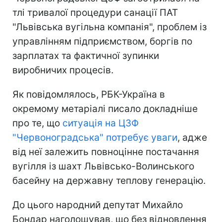
тлі тривалої процедури санації ПАТ
"Львівська вугільна компанія", проблем із
управлінням підприємством, боргів по
зарплатах та фактичної зупинки
виробничих процесів.
Як повідомлялось, РБК-Україна в
окремому метаріалі писало докладніше
про те, що
ситуація на ЦЗФ
"Червоноградська" потребує уваги
, адже
від неї залежить повноцінне постачання
вугілля із шахт Львівсько-Волинського
басейну на державну теплову генерацію.
До цього народний депутат Михайло
Бондар наголошував, що без відновлення