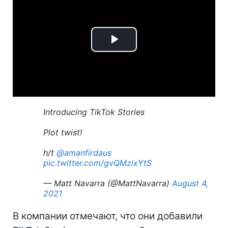
Play
Video
Introducing TikTok Stories
Plot twist!
h/t
@amanfirdaus
pic.twitter.com/gvQMzixYtS
— Matt Navarra (@MattNavarra)
August 4,
2021
В компании отмечают, что они добавили