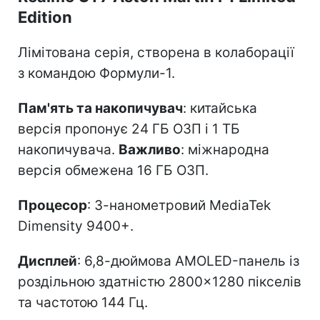
Edition
Лімітована серія, створена в колаборації
з командою Формули-1.
Пам'ять та накопичувач
: китайська
версія пропонує 24 ГБ ОЗП і 1 ТБ
накопичувача.
Важливо
: міжнародна
версія обмежена 16 ГБ ОЗП.
Процесор
: 3-нанометровий MediaTek
Dimensity 9400+.
Дисплей
: 6,8-дюймова AMOLED-панель із
роздільною здатністю 2800×1280 пікселів
та частотою 144 Гц.