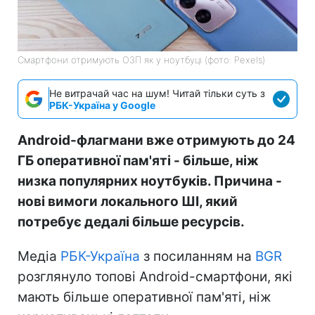
Смартфони отримують ОЗП як у ноутбуці (фото: Pexels)
Не витрачай час на шум! Читай тільки суть з
РБК-Україна у Google
Android-флагмани вже отримують до 24
ГБ оперативної пам'яті - більше, ніж
низка популярних ноутбуків. Причина -
нові вимоги локального ШІ, який
потребує дедалі більше ресурсів.
Медіа
РБК-Україна
з посиланням на
BGR
розглянуло топові Android-смартфони, які
мають більше оперативної пам'яті, ніж