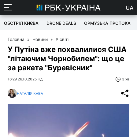
UA
ОБСТРІЛ КИЄВА
DRONE DEALS
ОРМУЗЬКА ПРОТОКА
Головна
»
Новини
»
У світі
У Путіна вже похвалилися США
"літаючим Чорнобилем": що це
за ракета "Буревісник"
16:29 26.10.2025 Нд
3 хв
НАТАЛІЯ КАВА