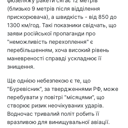
фюзеляжу ракети сягає 12 метрів
(близько 9 метрів після відділення
прискорювача), а швидкість - від 850 до
1300 км/год. Такі показники свідчать, що
заяви російської пропаганди про
"неможливість перехоплення" є
перебільшенням, хоча високий рівень
маневреності справді ускладнює її
знищення.
Ще однією небезпекою є те, що
"Буревісник", за твердженнями РФ, може
перебувати у повітрі "місяцями", що
створює ризик неочікуваних ударів.
Водночас тривалий політ робить її
вразливою для винищувальної авіації.