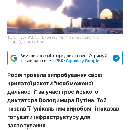
Фото: пуск 9М730 "Буревестник" під час одного з
випробувань (wikipedia)
Вимкни хаос міжнародних новин! Отримуй
тільки важливе з
РБК-Україна у Google
Росія провела випробування своєї
крилатої ракети "необмеженої
дальності" за участі російського
диктатора Володимира Путіна. Той
назвав її "унікальним виробом" і наказав
готувати інфраструктуру для
застосування.