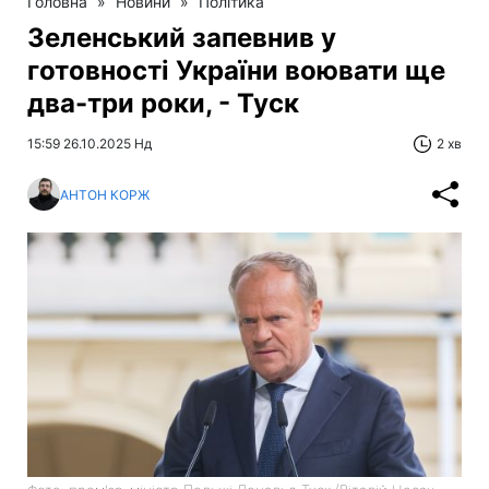
Головна
»
Новини
»
Політика
Зеленський запевнив у
готовності України воювати ще
два-три роки, - Туск
15:59 26.10.2025 Нд
2 хв
АНТОН КОРЖ