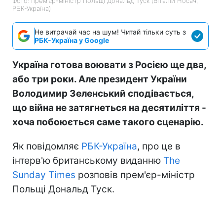
Фото: прем'єр-міністр Польщі Дональд Туск (Віталій Носач,
РБК-Україна)
Не витрачай час на шум! Читай тільки суть з
РБК-Україна у Google
Україна готова воювати з Росією ще два,
або три роки. Але президент України
Володимир Зеленський сподівається,
що війна не затягнеться на десятиліття -
хоча побоюється саме такого сценарію.
Як повідомляє
РБК-Україна
, про це в
інтерв'ю британському виданню
The
Sunday Times
розповів прем'єр-міністр
Польщі Дональд Туск.