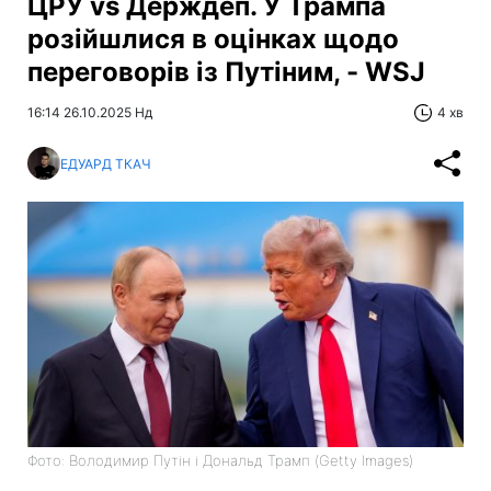
ЦРУ vs Держдеп. У Трампа
розійшлися в оцінках щодо
переговорів із Путіним, - WSJ
16:14 26.10.2025 Нд
4 хв
ЕДУАРД ТКАЧ
Фото: Володимир Путін і Дональд Трамп (Getty Images)