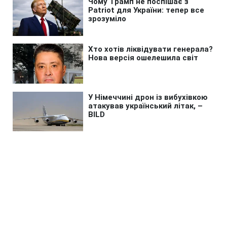
Головна
»
Новини
»
У світі
Путін вперше з початку війни
може відвідати Індію для
зустрічі з Моді, - ЗМІ