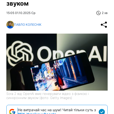
звуком
15:05 01.10.2025 Ср
2 хв
ПАВЛО КОЛЕСНІК
Sora 2 від OpenAI вміє генерувати відео з фізикою і
синхронним звуком (фото: Getty Images)
Не витрачай час на шум! Читай тільки суть з