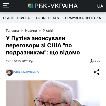
UA
ОБСТРІЛ КИЄВА
DRONE DEALS
ОРМУЗЬКА ПРОТОКА
Головна
»
Новини
»
У світі
У Путіна анонсували
переговори зі США "по
подразникам": що відомо
15:06 01.10.2025 Ср
2 хв
ЮЛІЯ МАЛОВІЧКО