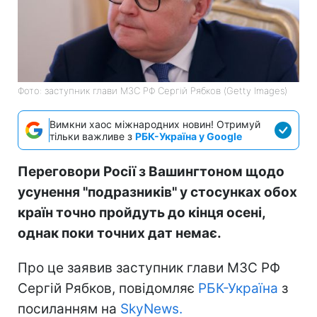
Фото: заступник глави МЗС РФ Сергій Рябков (Getty Images)
Вимкни хаос міжнародних новин! Отримуй
тільки важливе з
РБК-Україна у Google
Переговори Росії з Вашингтоном щодо
усунення "подразників" у стосунках обох
країн точно пройдуть до кінця осені,
однак поки точних дат немає.
Про це заявив заступник глави МЗС РФ
Сергій Рябков, повідомляє
РБК-Україна
з
посиланням на
SkyNews.