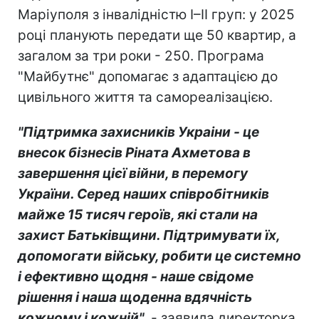
Маріуполя з інвалідністю I–II груп: у 2025
році планують передати ще 50 квартир, а
загалом за три роки - 250. Програма
"Майбутнє" допомагає з адаптацією до
цивільного життя та самореалізацією.
"Підтримка захисників Украіни - це
внесок бізнесів Ріната Ахметова в
завершення цієї війни, в перемогу
України. Серед наших співробітників
майже 15 тисяч героїв, які стали на
захист Батьківщини. Підтримувати їх,
допомогати війську, робити це системно
і ефективно щодня - наше свідоме
рішення і наша щоденна вдячність
кожному і кожній"
, - заявила директорка