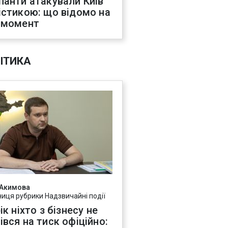
панти атакували Київ
істикою: що відомо на
 момент
ІТИКА
 Акимова
ниця рубрики Надзвичайні події
ік ніхто з бізнесу не
івся на тиск офіційно: