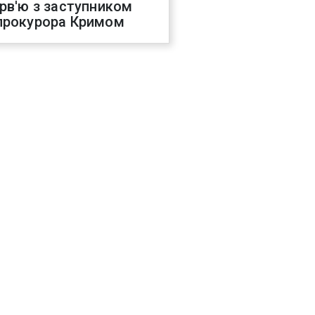
ерв'ю з заступником
прокурора Кримом