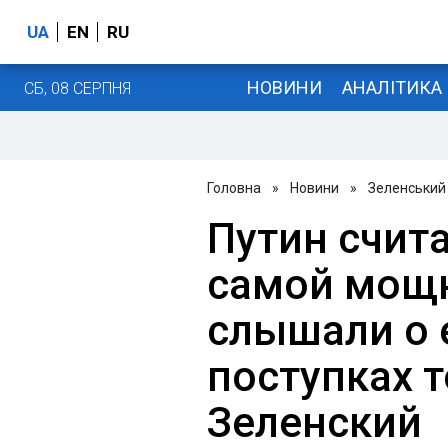
UA
EN
RU
НОВИНИ
АНАЛІТИКА
СБ, 08 СЕРПНЯ
Головна
»
Новини
»
Зеленський
Путин счит
самой мощн
слышали о е
поступках т
Зеленский