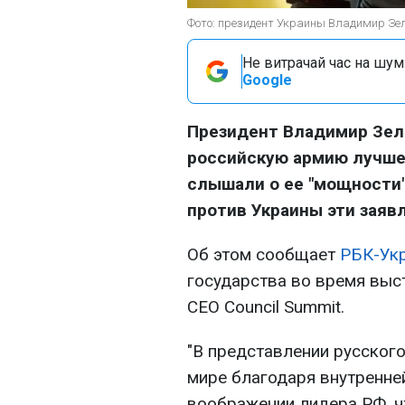
Фото: президент Украины Владимир Зел
Не витрачай час на шум!
Google
Президент Владимир Зел
российскую армию лучше,
слышали о ее "мощности" 
против Украины эти заяв
Об этом сообщает
РБК-Ук
государства во время высту
CEO Council Summit.
"В представлении русског
мире благодаря внутренней 
воображении лидера РФ, ч