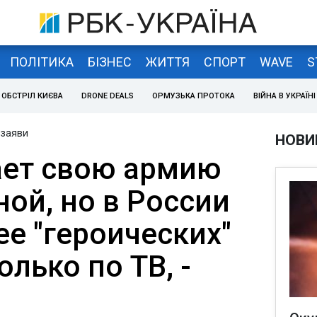
ПОЛІТИКА
БІЗНЕС
ЖИТТЯ
СПОРТ
WAVE
S
ОБСТРІЛ КИЄВА
DRONE DEALS
ОРМУЗЬКА ПРОТОКА
ВІЙНА В УКРАЇНІ
 заяви
НОВИ
ает свою армию
ой, но в России
е "героических"
олько по ТВ, -