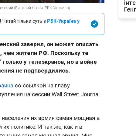
інт
енский (Виталий Носач, РБК-Украина)
Ген
 Читай тільки суть з
РБК-Україна у
енский заверил, он может описать
 чем жители РФ. Поскольку те
только у телеэкранов, но в войне
ления не подтвердились.
раина
со ссылкой на главу
пления на сессии Wall Street Journal
о населения их армия самая мощная в
их политике. И так же, как и в
то у них самая мощная армия. Мне