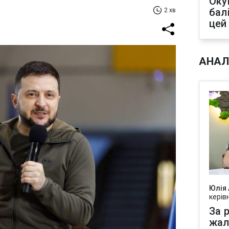
Оку
бал
2 хв
цей
АНАЛ
Юлія
керів
За р
жал