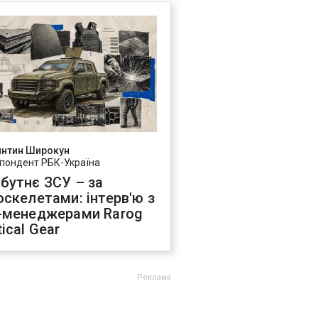
янтин Широкун
пондент РБК-Україна
бутнє ЗСУ – за
оскелетами: інтерв'ю з
-менеджерами Rarog
ical Gear