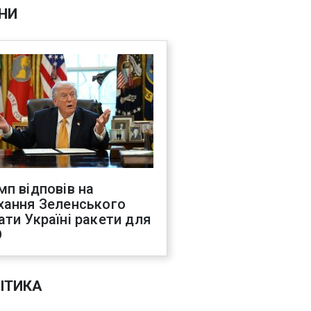
НИ
мп відповів на
хання Зеленського
ати Україні ракети для
О
ІТИКА