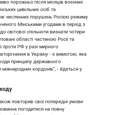
ливо порожньо після місяців воєнних
їнських цивільних осіб та
кож численних порушень Росією режиму
ченого Мінськими угодами в період з
 до світової спільноти визнати чотири
повані області частиною Росії та
ії проти РФ у разі мирного
вторгнення в Україну - є вимогою, яка
коди принципу державного
і міжнародних кордонів", - йдеться у
аходу
також повторив свої попередні умови
 повинна погодитися на повну