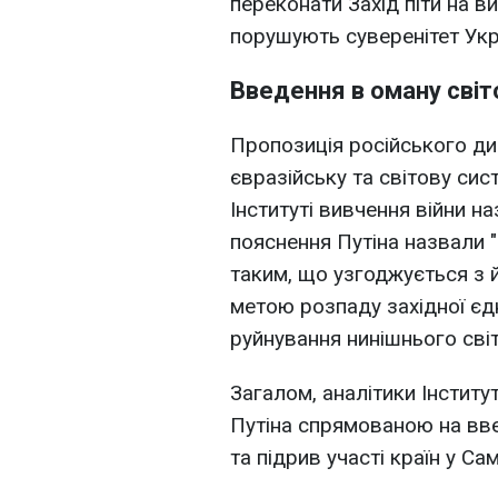
переконати Захід піти на в
порушують суверенітет Украї
Введення в оману світ
Пропозиція російського ди
євразійську та світову сис
Інституті вивчення війни н
пояснення Путіна назвали 
таким, що узгоджується з
метою розпаду західної єдн
руйнування нинішнього сві
Загалом, аналітики Інстит
Путіна спрямованою на вве
та підрив участі країн у Са