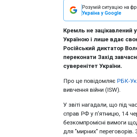
Розумій ситуацію на фро
Україна у Google
Кремль не зацікавлений у
Україною і лише вдає свою
Російський диктатор Вол
переконати Захід завчасн
суверенітет України.
Про це повідомляє
РБК-Ук
вивчення війни (ISW).
У звіті нагадали, що під ч
справ РФ у п'ятницю, 14 че
безкомпромісні вимоги щод
для "мирних" переговорів.