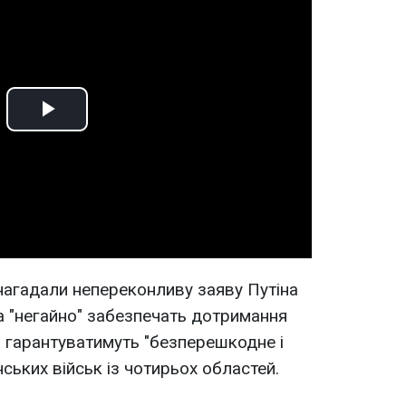
Play
Video
 нагадали непереконливу заяву Путіна
ка "негайно" забезпечать дотримання
 гарантуватимуть "безперешкодне і
ських військ із чотирьох областей.