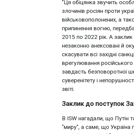
"Ця обіцянка звучить особ
злочинів росіян проти укра
військовополонених, а та
припинення вогню, передба
2015 по 2022 рік. А заклик
незаконно анексовані й оку
скасувати всі західні санкц
врегулювання російського 
завдасть безповоротної ш
суверенітету і непорушност
звіті.
Заклик до поступок З
В ISW нагадали, що Путін 
"миру", а саме, що Україна