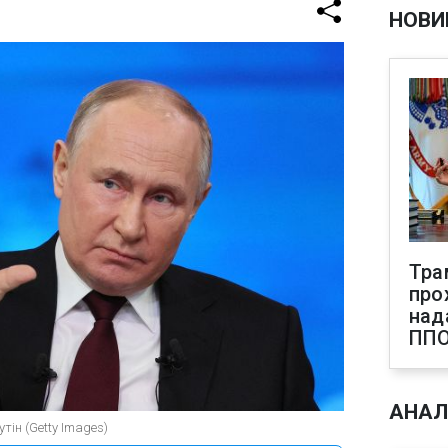
НОВИ
Тра
про
над
ПП
АНАЛ
тін (Getty Images)