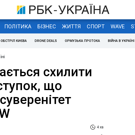
ПОЛІТИКА
БІЗНЕС
ЖИТТЯ
СПОРТ
WAVE
S
ОБСТРІЛ КИЄВА
DRONE DEALS
ОРМУЗЬКА ПРОТОКА
ВІЙНА В УКРАЇНІ
їні
ається схилити
ступок, що
суверенітет
SW
4 хв