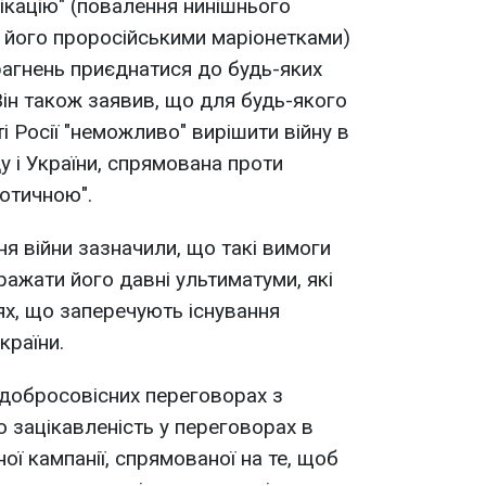
ікацію" (повалення нинішнього
у його проросійськими маріонетками)
прагнень приєднатися до будь-яких
Він також заявив, що для будь-якого
 Росії "неможливо" вирішити війну в
ду і України, спрямована проти
іотичною".
ня війни зазначили, що такі вимоги
ажати його давні ультиматуми, які
х, що заперечують існування
країни.
 добросовісних переговорах з
ю зацікавленість у переговорах в
ї кампанії, спрямованої на те, щоб