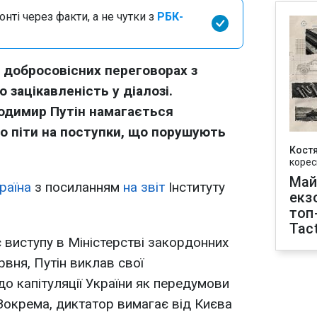
нті через факти, а не чутки з
РБК-
 добросовісних переговорах з
 зацікавленість у діалозі.
одимир Путін намагається
о піти на поступки, що порушують
Кост
корес
Май
раїна
з посиланням
на звіт
Інституту
екз
топ
Tact
ас виступу в Міністерстві закордонних
рвня, Путін виклав свої
о капітуляції України як передумови
 Зокрема, диктатор вимагає від Києва