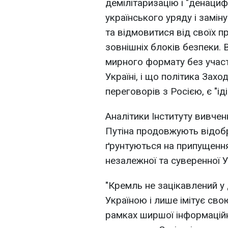
демілітаризацію і "денациф
українського уряду і замін
та відмовитися від своїх 
зовнішніх блоків безпеки. 
мирного формату без участі
Україні, і що політика Захо
переговорів з Росією, є "ід
Аналітики Інституту вивчен
Путіна продовжують відобр
ґрунтуються на припущення
незалежної та суверенної У
"Кремль не зацікавлений у
Україною і лише імітує сво
рамках ширшої інформаційно