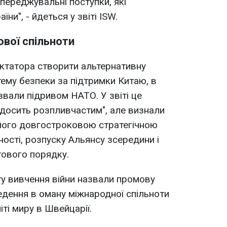
ипереджувальні поступки, які
ни", - йдеться у звіті ISW.
ової спільноти
ктатора створити альтернативну
тему безпеки за підтримки Китаю, в
азвали підривом НАТО. У звіті це
"досить розпливчастим", але визнали
 його довгостроковою стратегічною
ості, розпуску Альянсу зсередини і
тового порядку.
уту вивчення війни назвали промову
дення в оману міжнародної спільноти
міті миру в Швейцарії.