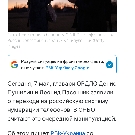
Фото: Присвоение абонентам ОРДЛО телефонного кода
России является очередной манипуляцией (Getty
Images)
Розумій ситуацію на фронті через факти,
а не чутки з
РБК-Україна у Google
Сегодня, 7 мая, главари ОРДЛО Денис
Пушилин и Леонид Пасечник заявили
о переходе на российскую систему
нумерации телефонов. В СНБО
считают это очередной манипуляцией.
Об этом пишет
РБК-Украина
со