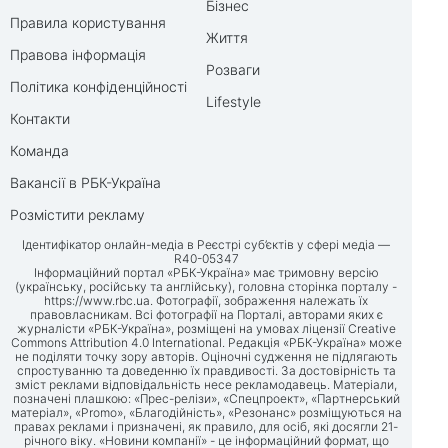
Бізнес
Правила користування
Життя
Правова інформація
Розваги
Політика конфіденційності
Lifestyle
Контакти
Команда
Вакансії в РБК-Україна
Розмістити рекламу
Ідентифікатор онлайн-медіа в Реєстрі суб’єктів у сфері медіа —
R40-05347
Інформаційний портал «РБК-Україна» має тримовну версію
(українську, російську та англійську), головна сторінка порталу -
https://www.rbc.ua
. Фотографії, зображення належать їх
правовласникам. Всі фотографії на Порталі, авторами яких є
журналісти «РБК-Україна», розміщені на умовах ліцензії Creative
Commons Attribution 4.0 International. Редакція «РБК-Україна» може
не поділяти точку зору авторів. Оціночні судження не підлягають
спростуванню та доведенню їх правдивості. За достовірність та
зміст реклами відповідальність несе рекламодавець. Матеріали,
позначені плашкою: «Прес-релізи», «Спецпроект», «Партнерський
матеріал», «Promo», «Благодійність», «Резонанс» розміщуються на
правах реклами і призначені, як правило, для осіб, які досягли 21-
річного віку. «Новини компанії» - це інформаційний формат, що