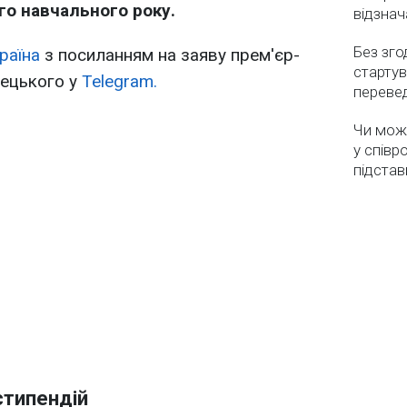
го навчального року.
відзнач
Без зго
раїна
з посиланням на заяву прем'єр-
стартув
рецького у
Telegram.
перевед
Чи мож
у співр
підстав
стипендій