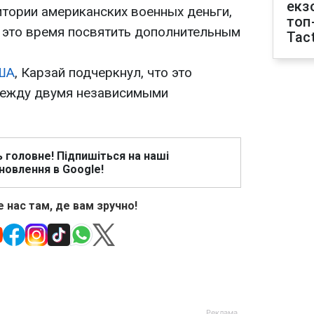
екз
итории американских военных деньги,
топ
т это время посвятить дополнительным
Tact
ША
, Карзай подчеркнул, что это
ежду двумя независимыми
ь головне! Підпишіться на наші
новлення в Google!
 нас там, де вам зручно!