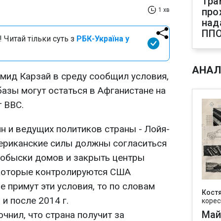
Тра
про
1 хв
над
ПП
 Читай тільки суть з
РБК-Україна у
АНАЛ
мид Карзай в среду сообщил условия,
азы могут остаться в Афганистане на
 ВВС.
н и ведущих политиков страны - Лойя-
американские силы должны согласиться
 обыски домов и закрыть центры
 которые контролируются США
 примут эти условия, то по словам
Кост
 и после 2014 г.
корес
Май
чнил, что страна получит за