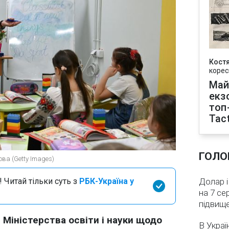
Кост
корес
Май
екз
топ
Tact
ГОЛО
ова (Getty Images)
 Читай тільки суть з
РБК-Україна у
Долар і
на 7 се
підвищ
 Міністерства освіти і науки щодо
В Украї