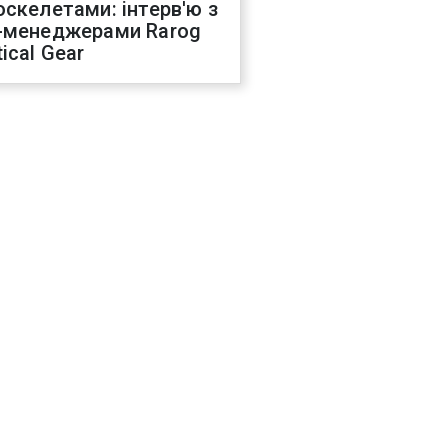
оскелетами: інтерв'ю з
-менеджерами Rarog
ical Gear