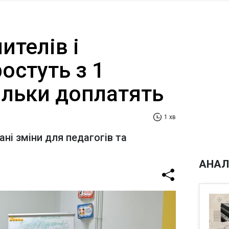
ителів і
ростуть з 1
ільки доплатять
1 хв
ні зміни для педагогів та
АНАЛ