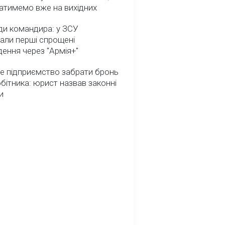
атимемо вже на вихідних
ди командира: у ЗСУ
али перші спрощені
ення через "Армія+"
е підприємство забрати бронь
обітника: юрист назвав законні
и