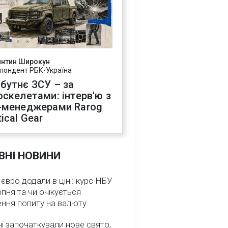
янтин Широкун
пондент РБК-Україна
бутнє ЗСУ – за
оскелетами: інтерв'ю з
-менеджерами Rarog
ical Gear
ВНІ НОВИНИ
 євро додали в ціні: курс НБУ
рпня та чи очікується
ення попиту на валюту
ні започаткували нове свято,