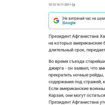
15:12 16.11.2011 Ср
Не витрачай час на шум!
Google
Президент Афганистана Ха
на которых американские б
длительный срок, передает
Во время съезда старейши
джирга - он заявил, что 
прекратить ночные рейды,
содержания под стражей,
Если американские военные
Карзая, они могут остаться
Президент Афганистана уто