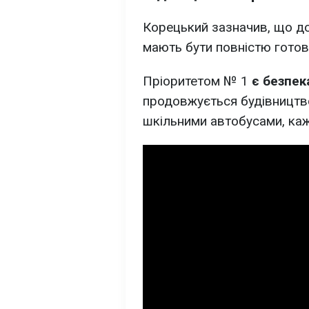
Корецький зазначив, що до
мають бути повністю готові
Пріоритетом № 1
є безпека
продовжується будівництво
шкільними автобусами, каж