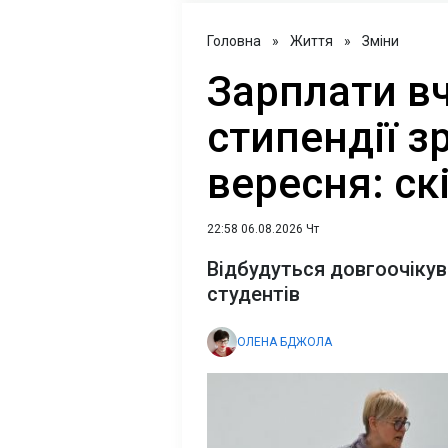
Головна
»
Життя
»
Зміни
Зарплати вч
стипендії з
вересня: ск
22:58 06.08.2026 Чт
Відбудуться довгоочікува
студентів
ОЛЕНА БДЖОЛА