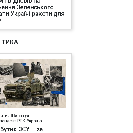
мп відповів на
хання Зеленського
ати Україні ракети для
О
ІТИКА
янтин Широкун
пондент РБК-Україна
бутнє ЗСУ – за