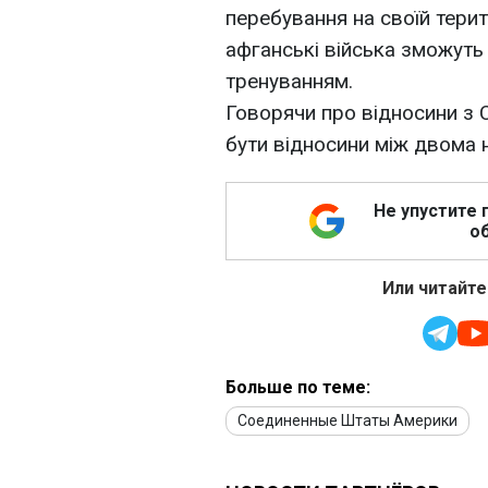
перебування на своїй терит
афганські війська зможуть
тренуванням.
Говорячи про відносини з
бути відносини між двома
Не упустите 
об
Или читайте
Больше по теме:
Соединенные Штаты Америки