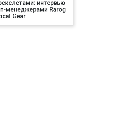
оскелетами: интервью
оп-менеджерами Rarog
ical Gear