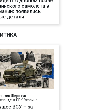
идент с дроном возле
аинского самолета в
мании: появились
ые детали
ИТИКА
тантин Широкун
спондент РБК-Украина
ущее ВСУ – за