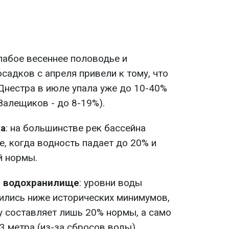
слабое весеннее половодье и
садков с апреля привели к тому, что
Днестра в июле упала уже до 10-40%
Залещиков - до 8-19%).
ха
: на большинстве рек бассейна
, когда водность падает до 20% и
й нормы.
и водохранилище
: уровни воды
ились ниже исторических минимумов,
у составляет лишь 20% нормы, а само
3 метра (из-за сбросов воды).