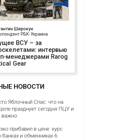
тантин Широкун
спондент РБК-Украина
ущее ВСУ – за
оскелетами: интервью
оп-менеджерами Rarog
ical Gear
НЫЕ НОВОСТИ
сто Яблочный Спас: что на
деле празднует сегодня ПЦУ и
о важно
зко прибавил в цене: курс
 банках и обменниках 6