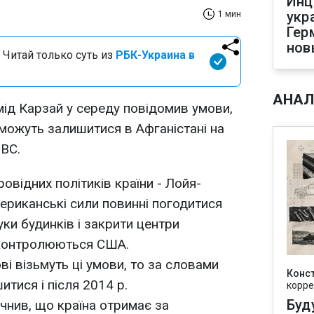
Инц
укр
1 мин
Гер
нов
 Читай только суть из
РБК-Украина в
АНАЛ
ід Карзай у середу повідомив умови,
 можуть залишитися в Афганістані на
ВВС.
провідних політиків країни - Лойя-
мериканські сили повинні погодитися
уки будинків і закрити центри
і контролюються США.
і візьмуть ці умови, то за словами
Конс
тися і після 2014 р.
корре
Буд
чнив, що країна отримає за