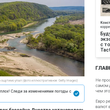
Конс
корре
Буд
экз
с т
Tact
ГЛАВ
Не про
 ощутимо упал (фото иллюстративное: Getty Images)
самом 
чем эт
сплох! Следи за изменениями погоды с
Евро ре
валют в
рек бассейна Днестра установилось