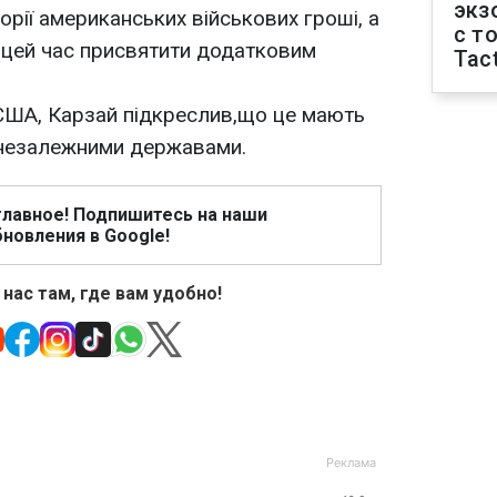
экз
орії американських військових гроші, а
с т
 цей час присвятити додатковим
Tact
 США, Карзай підкреслив,що це мають
 незалежними державами.
главное! Подпишитесь на наши
новления в Google!
 нас там, где вам удобно!