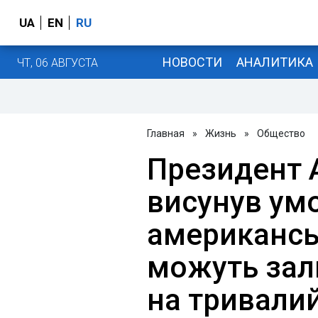
UA
EN
RU
НОВОСТИ
АНАЛИТИКА
ЧТ, 06 АВГУСТА
Главная
»
Жизнь
»
Общество
Президент 
висунув умо
американськ
можуть зал
на тривалий