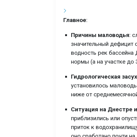
Главное
:
Причины маловодья
: 
значительный дефицит о
водность рек бассейна 
нормы (а на участке до 
Гидрологическая засу
установилось маловодье
ниже от среднемесячно
Ситуация на Днестре 
приблизились или опуст
приток к водохранилищ
оно сработано почти на 