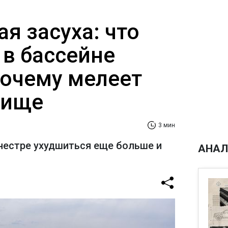
я засуха: что
 в бассейне
почему мелеет
лище
3 мин
нестре ухудшиться еще больше и
АНАЛ