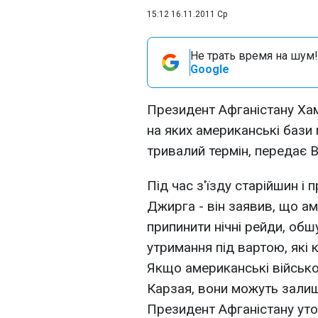
15:12 16.11.2011 Ср
Не трать время на шум!
Google
Президент Афганістану Хам
на яких американські бази
тривалий термін, передає 
Під час з'їзду старійшин і 
Джирга - він заявив, що а
припинити нічні рейди, обш
утримання під вартою, як
Якщо американські військов
Карзая, вони можуть залиши
Президент Афганістану уто