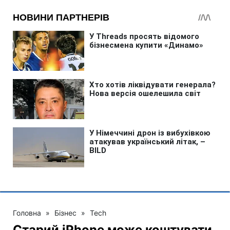
Головна
»
Бізнес
»
Tech
Старий iPhone може коштувати