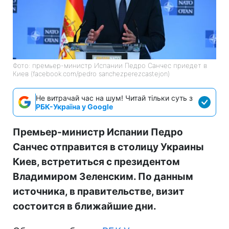
Фото: премьер-министр Испании Педро Санчес приедет в
Киев (facebook.com/pedro sanchezperezcastejon)
Не витрачай час на шум! Читай тільки суть з
РБК-Україна у Google
Премьер-министр Испании Педро
Санчес отправится в столицу Украины
Киев, встретиться с президентом
Владимиром Зеленским. По данным
источника, в правительстве, визит
состоится в ближайшие дни.