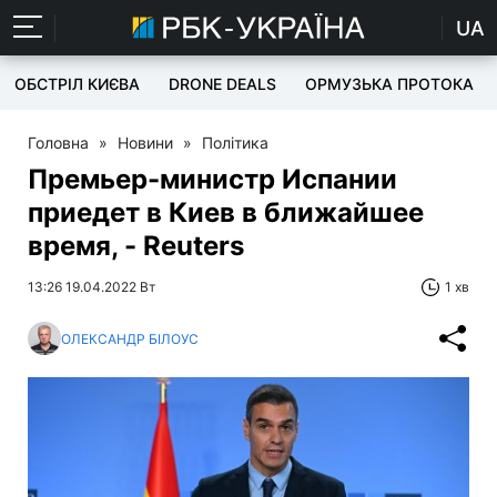
UA
ОБСТРІЛ КИЄВА
DRONE DEALS
ОРМУЗЬКА ПРОТОКА
Головна
»
Новини
»
Політика
Премьер-министр Испании
приедет в Киев в ближайшее
время, - Reuters
13:26 19.04.2022 Вт
1 хв
ОЛЕКСАНДР БІЛОУС