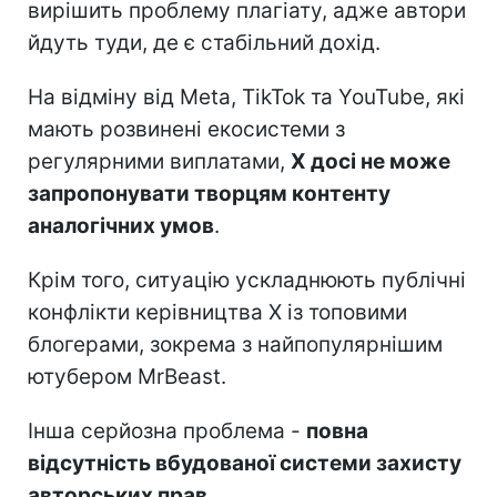
вирішить проблему плагіату, адже автори
йдуть туди, де є стабільний дохід.
На відміну від Meta, TikTok та YouTube, які
мають розвинені екосистеми з
регулярними виплатами,
X досі не може
запропонувати творцям контенту
аналогічних умов
.
Крім того, ситуацію ускладнюють публічні
конфлікти керівництва X із топовими
блогерами, зокрема з найпопулярнішим
ютубером MrBeast.
Інша серйозна проблема -
повна
відсутність вбудованої системи захисту
авторських прав
.