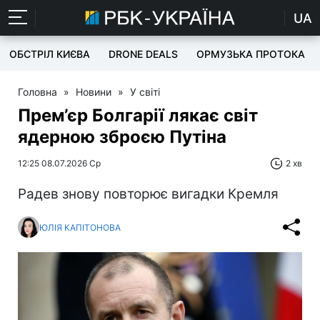
UA
ОБСТРІЛ КИЄВА
DRONE DEALS
ОРМУЗЬКА ПРОТОКА
Головна
»
Новини
»
У світі
Прем’єр Болгарії лякає світ
ядерною зброєю Путіна
12:25 08.07.2026 Ср
2 хв
Радев знову повторює вигадки Кремля
ЮЛІЯ КАПІТОНОВА