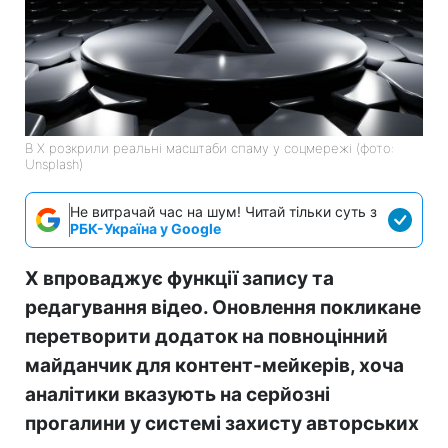
В X розкрили реальні масштаби спаму у соцмережі (фото:
Unsplash)
Не витрачай час на шум! Читай тільки суть з
РБК-Україна у Google
X впроваджує функції запису та
редагування відео. Оновлення покликане
перетворити додаток на повноцінний
майданчик для контент-мейкерів, хоча
аналітики вказують на серйозні
прогалини у системі захисту авторських