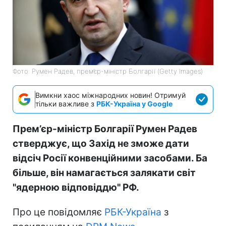
Фото: Румен Радев, прем’єр-міністр Болгарії (Getty Images)
Вимкни хаос міжнародних новин! Отримуй
тільки важливе з
РБК-Україна у Google
Прем’єр-міністр Болгарії Румен Радев
стверджує, що Захід не зможе дати
відсіч Росії конвенційними засобами. Ба
більше, він намагається залякати світ
"ядерною відповіддю" РФ.
Про це повідомляє
РБК-Україна
з