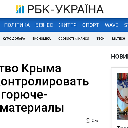
ПОЛІТИКА
БІЗНЕС
ЖИТТЯ
СПОРТ
WAVE
S
КУРС ДОЛАРА
ЕКОНОМІКА
ОСОБИСТІ ФІНАНСИ
TECH
MILTECH
НОВИ
тво Крыма
контролировать
 горюче-
 материалы
2 хв