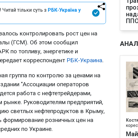
Тра
про
 Читай тільки суть з
РБК-Україна у
над
ПП
алось контролировать рост цен на
алы (ГСМ). Об этом сообщил
АНАЛ
РК по топливу, энергетике и
передает корреспондент
РБК-Украина
.
чая группа по контролю за ценами на
оздании "Ассоциации операторов
дется работа с нефтетрейдерами,
 рынке. Руководителям предприятий,
ию светлых нефтепродуктов в Крыму,
ь формирование розничных цен на
Кост
корес
редних по Украине.
Май