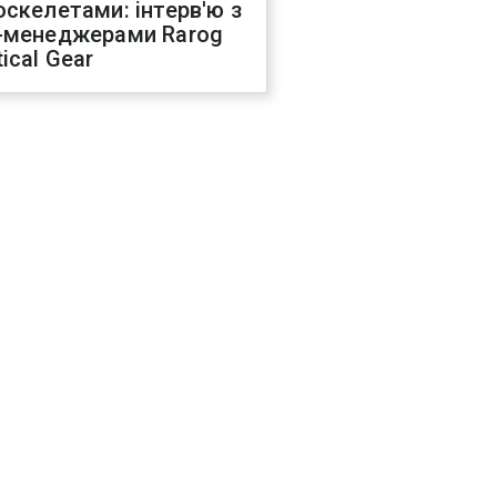
оскелетами: інтерв'ю з
-менеджерами Rarog
ical Gear