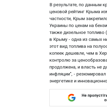
В результате, по данным к
ценовой рейтинг Крыма из
частности, Крым закрепилс
Украины по ценам на бензин
также дизельное топливо (
в Крыму - одна из самых ни
этот вид топлива на полуос
копеек дешевле, чем в Хер
контролю за ценообразов
продолжена, и власть не д
инфляции", - резюмировал
энергетике и инновационн
Не пропустіт
о