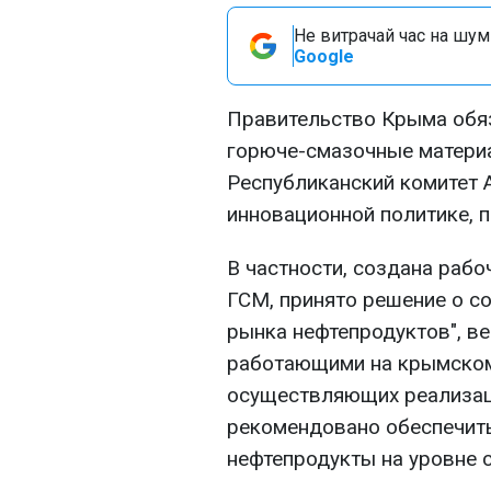
Не витрачай час на шум!
Google
Правительство Крыма обяз
горюче-смазочные матери
Республиканский комитет А
инновационной политике, 
В частности, создана рабо
ГСМ, принято решение о с
рынка нефтепродуктов", ве
работающими на крымском
осуществляющих реализац
рекомендовано обеспечит
нефтепродукты на уровне с