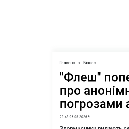
Головна
»
Бізнес
"Флеш" поп
про анонімн
погрозами 
23:48 06.08.2026 Чт
Зловмисники видають себ