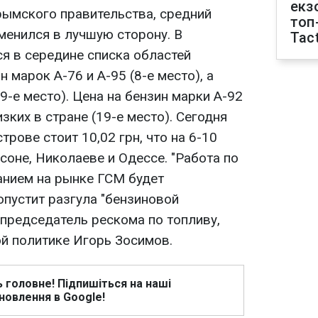
екз
рымского правительства, средний
топ
менился в лучшую сторону. В
Tact
я в середине списка областей
 марок А-76 и А-95 (8-е место), а
9-е место). Цена на бензин марки А-92
зких в стране (19-е место). Сегодня
трове стоит 10,02 грн, что на 6-10
соне, Николаеве и Одессе. "Работа по
анием на рынке ГСМ будет
опустит разгула "бензиновой
 председатель рескома по топливу,
ой политике Игорь Зосимов.
ь головне! Підпишіться на наші
новлення в Google!