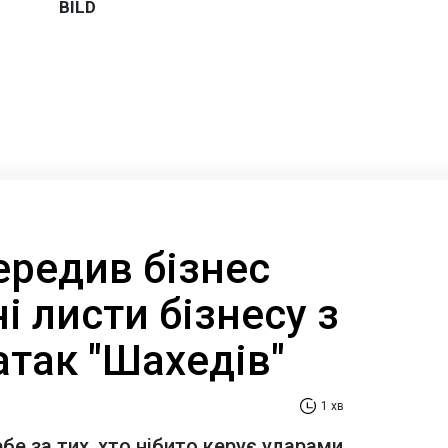
ередив бізнес
і листи бізнесу з
атак "Шахедів"
1 хв
е за тих, хто нібито керує ударами