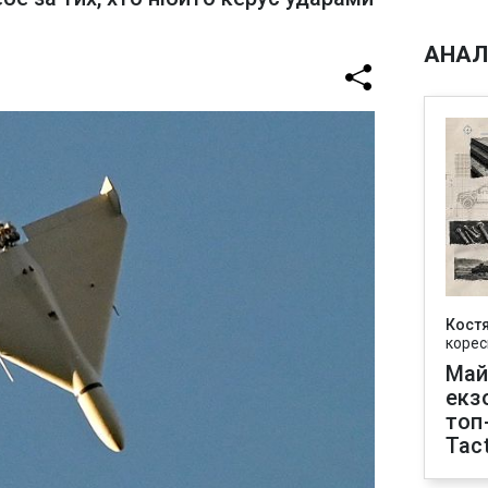
АНАЛ
Кост
корес
Май
екз
топ
Tact