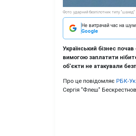
Фото: ударний безпілотник типу "шахед" 
Не витрачай час на шум!
Google
Український бізнес почав
вимогою заплатити нібито
обʼєкти не атакували без
Про це повідомляє
РБК-Ук
Сергія "Флеш" Бескрестнов