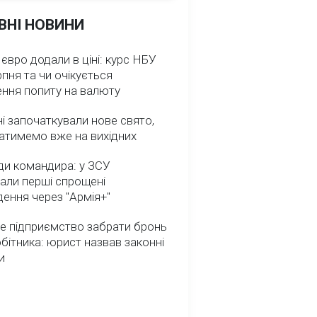
ВНІ НОВИНИ
 євро додали в ціні: курс НБУ
рпня та чи очікується
ення попиту на валюту
ні започаткували нове свято,
атимемо вже на вихідних
ди командира: у ЗСУ
али перші спрощені
ення через "Армія+"
е підприємство забрати бронь
обітника: юрист назвав законні
и