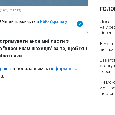
ГОЛО
(Getty Images)
 Читай тільки суть з
РБК-Україна у
Долар і
на 7 се
підвищ
 отримувати анонімні листи з
В Украї
 "власникам шахедів" за те, щоб їхні
відзнач
пілотники.
Без зго
стартув
раїна
з посиланням на
інформацію
перевед
а.
Чи мож
у співр
підстав