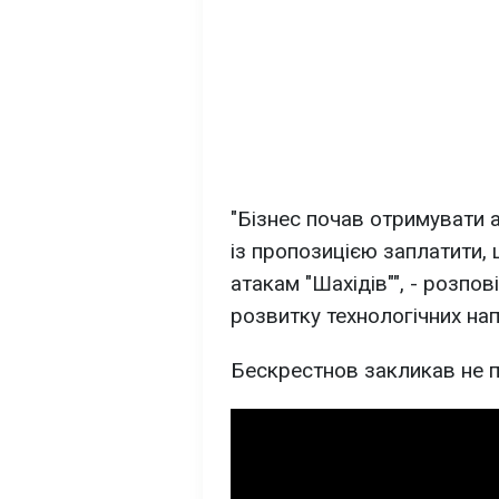
"Бізнес почав отримувати а
із пропозицією заплатити, 
атакам "Шахідів"", - розпо
розвитку технологічних на
Бескрестнов закликав не пі