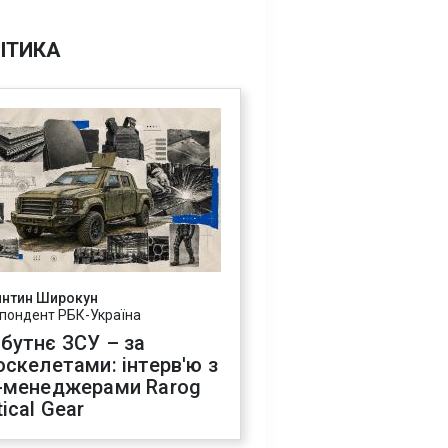
ІТИКА
янтин Широкун
пондент РБК-Україна
бутнє ЗСУ – за
оскелетами: інтерв'ю з
-менеджерами Rarog
ical Gear