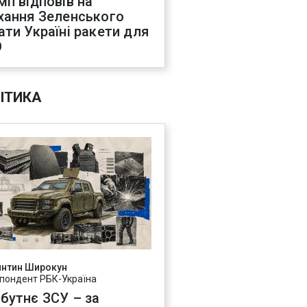
мп відповів на
хання Зеленського
ати Україні ракети для
О
ІТИКА
янтин Широкун
пондент РБК-Україна
бутнє ЗСУ – за