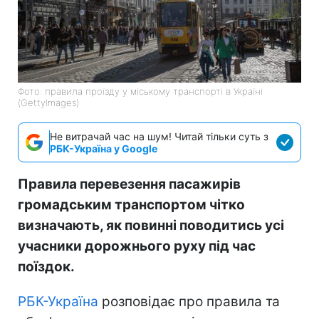
Фото: правила проїзду у міському транспорті в Україні
(GettyImages)
Не витрачай час на шум! Читай тільки суть з
РБК-Україна у Google
Правила перевезення пасажирів
громадським транспортом чітко
визначають, як повинні поводитись усі
учасники дорожнього руху під час
поїздок.
РБК-Україна
розповідає про правила та