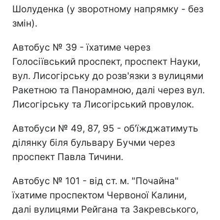
Шолуденка (у зворотному напрямку - без
змін).
Автобус № 39 - їхатиме через
Голосіївський проспект, проспект Науки,
вул. Лисогірську до розв'язки з вулицями
Ракетною та Панорамною, далі через вул.
Лисогірську та Лисогірський провулок.
Автобуси № 49, 87, 95 - об'їжджатимуть
ділянку біля бульвару Бучми через
проспект Павла Тичини.
Автобус № 101 - від ст. м. "Почайна"
їхатиме проспектом Червоної Калини,
далі вулицями Рейгана та Закревського,