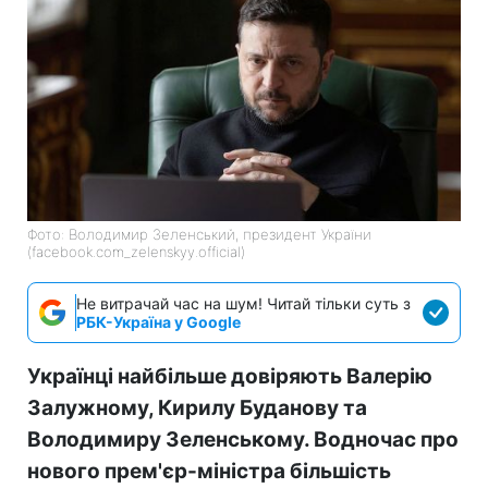
Фото: Володимир Зеленський, президент України
(facebook.com_zelenskyy.official)
Не витрачай час на шум! Читай тільки суть з
РБК-Україна у Google
Українці найбільше довіряють Валерію
Залужному, Кирилу Буданову та
Володимиру Зеленському. Водночас про
нового прем'єр-міністра більшість