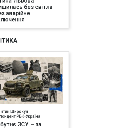
тина Львова
ишилась без світла
ез аварійне
ключення
ІТИКА
янтин Широкун
пондент РБК-Україна
бутнє ЗСУ – за