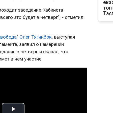
екз
топ
проходит заседание Кабинета
Tact
всего это будет в четверг", - отметил
вобода
"
Олег Тягнибок
, выступая
ламенте, заявил о намерении
дание в четверг и сказал, что
мет в нем участие.