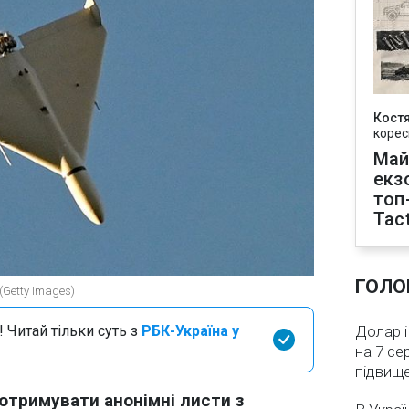
Кост
корес
Май
екз
топ
Tact
ГОЛО
(Getty Images)
 Читай тільки суть з
РБК-Україна у
Долар і
на 7 се
підвищ
 отримувати анонімні листи з