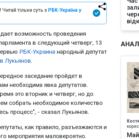
Час
зал
 Читай тільки суть з
РБК-Україна у
чер
від
дает возможность проведения
парламента в следующий четверг, 13
АНАЛ
нтервью
РБК-Украина
народный депутат
в Лукьянов
.
чередное заседание пройдет в
нам необходима явка депутатов.
емя это вторник и четверг, но до
ем собрать необходимое количество
сь процесс", - сказал Лукьянов.
Кост
депутаты, как правило, разъезжаются и
корес
Май
ого мероприятия маловероятно.