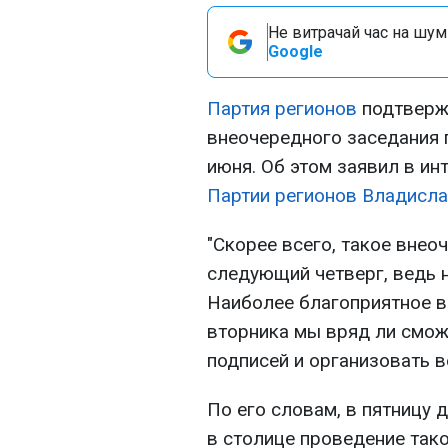
Не витрачай час на шум!
Google
Партия регионов
подтверж
внеочередного заседания 
июня. Об этом заявил в и
Партии регионов
Владисла
"Скорее всего, такое внео
следующий четверг, ведь 
Наиболее благоприятное вр
вторника мы вряд ли смож
подписей и организовать ве
По его словам, в пятницу 
в столице проведение так