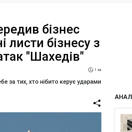
ередив бізнес
і листи бізнесу з
атак "Шахедів"
1 хв
е за тих, хто нібито керує ударами
АНАЛ