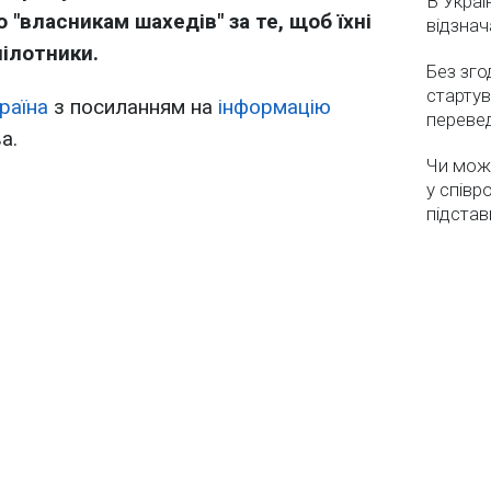
В Украї
 "власникам шахедів" за те, щоб їхні
відзнач
пілотники.
Без зго
стартув
раїна
з посиланням на
інформацію
перевед
а.
Чи мож
у співр
підстав