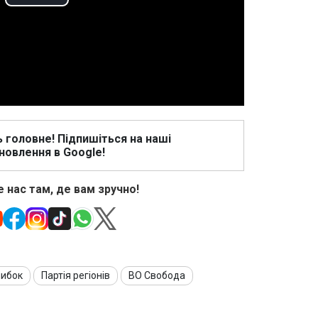
Play
Video
ь головне! Підпишіться на наші
новлення в Google!
 нас там, де вам зручно!
нибок
Партія регіонів
ВО Свобода