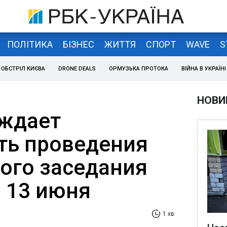
ПОЛІТИКА
БІЗНЕС
ЖИТТЯ
СПОРТ
WAVE
S
ОБСТРІЛ КИЄВА
DRONE DEALS
ОРМУЗЬКА ПРОТОКА
ВІЙНА В УКРАЇНІ
НОВИ
ждает
ть проведения
ого заседания
 13 июня
1 хв