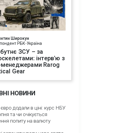
янтин Широкун
пондент РБК-Україна
бутнє ЗСУ – за
оскелетами: інтерв'ю з
-менеджерами Rarog
ical Gear
ВНІ НОВИНИ
 євро додали в ціні: курс НБУ
рпня та чи очікується
ення попиту на валюту