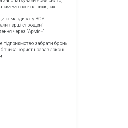
ні започаткували нове свято,
атимемо вже на вихідних
ди командира: у ЗСУ
али перші спрощені
ення через "Армія+"
е підприємство забрати бронь
обітника: юрист назвав законні
и