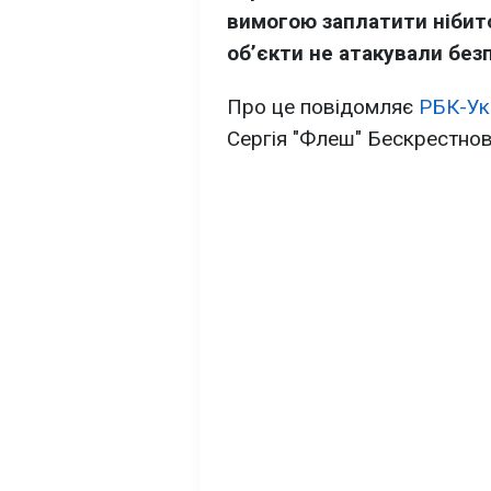
вимогою заплатити нібито
обʼєкти не атакували без
Про це повідомляє
РБК-Ук
Сергія "Флеш" Бескрестнов