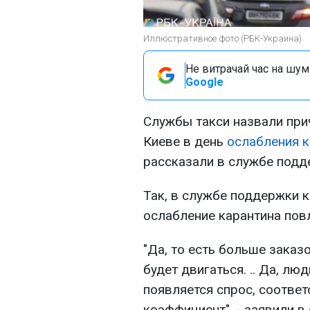
Иллюстративное фото (РБК-Украина)
Не витрачай час на шум!
Google
Службы такси назвали при
Киеве в день
ослабления к
рассказали в службе подде
Так, в службе поддержки к
ослабление карантина повл
"Да, то есть больше заказ
будет двигаться. .. Да, лю
появляется спрос, соотве
коэффициент", - заявили в