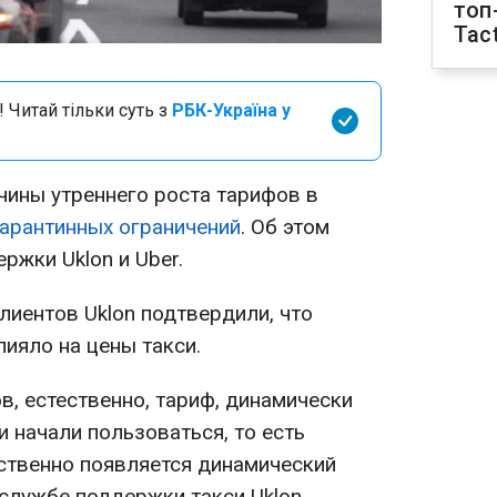
топ
Tact
 Читай тільки суть з
РБК-Україна у
чины утреннего роста тарифов в
арантинных ограничений
. Об этом
ржки Uklon и Uber.
лиентов Uklon подтвердили, что
ияло на цены такси.
ов, естественно, тариф, динамически
ди начали пользоваться, то есть
тственно появляется динамический
 службе поддержки такси Uklon.