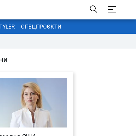
TYLER
СПЕЦПРОЄКТИ
НИ