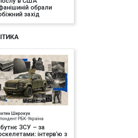
послу в США
фанішиній обрали
обіжний захід
ІТИКА
янтин Широкун
пондент РБК-Україна
бутнє ЗСУ – за
оскелетами: інтерв'ю з