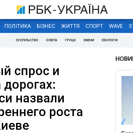
ПОЛІТИКА
БІЗНЕС
ЖИТТЯ
СПОРТ
WAVE
S
СУСПІЛЬСТВО
ОСВІТА
ГРОШІ
ЗМІНИ
ЕКОЛОГІЯ
НОВИ
й спрос и
 дорогах:
си назвали
реннего роста
Киеве