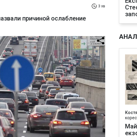
Екс
Сте
3 хв
зап
назвали причиной ослабление
АНАЛ
Кост
корес
Май
екз