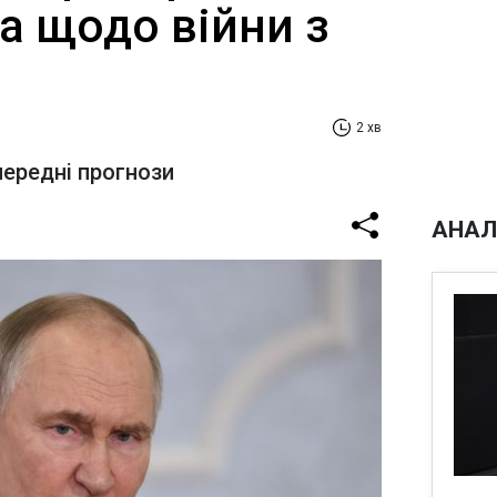
а щодо війни з
2 хв
ередні прогнози
АНАЛ