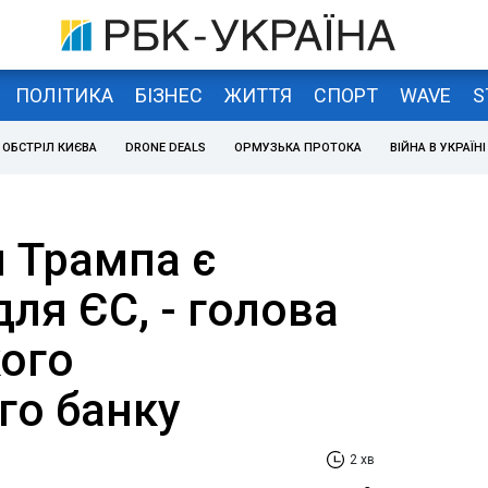
ПОЛІТИКА
БІЗНЕС
ЖИТТЯ
СПОРТ
WAVE
S
ОБСТРІЛ КИЄВА
DRONE DEALS
ОРМУЗЬКА ПРОТОКА
ВІЙНА В УКРАЇНІ
 Трампа є
ля ЄС, - голова
ого
го банку
2 хв