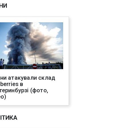
НИ
ни атакували склад
berries в
теринбурзі (фото,
ео)
ІТИКА