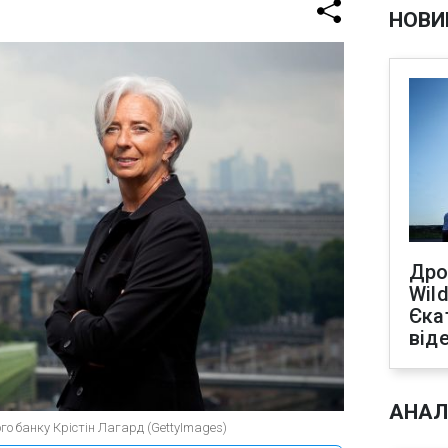
НОВИ
Дро
Wild
Єка
від
АНАЛ
о банку Крістін Лагард (GettyImages)