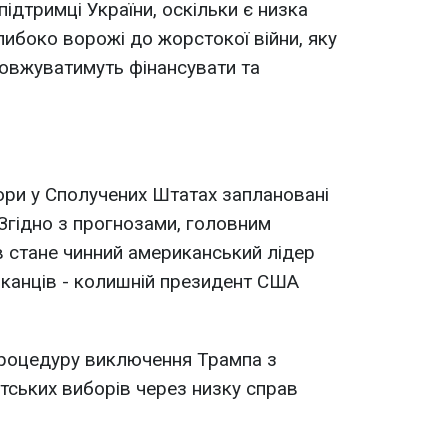
ідтримці України, оскільки є низка
либоко ворожі до жорстокої війни, яку
одовжуватимуть фінансувати та
ори у Сполучених Штатах заплановані
 Згідно з прогнозами, головним
 стане чинний американський лідер
іканців - колишній президент США
процедуру виключення Трампа з
тських виборів через низку справ