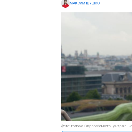
МАКСИМ ШУШКО
Фото: голова Європейського центральног