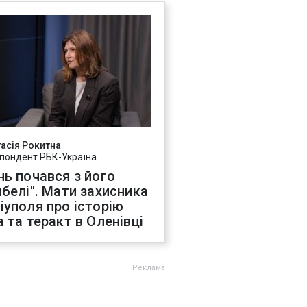
асія Рокитна
пондент РБК-Україна
нь почався з його
ибелі". Мати захисника
іуполя про історію
а та теракт в Оленівці