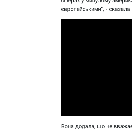
сферах у минулому америка
європейськими", - сказала
Вона додала, що не вважа