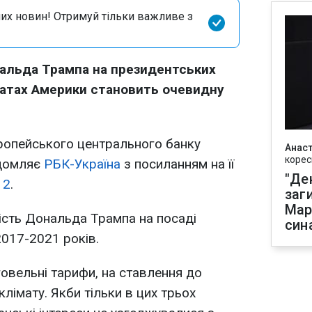
их новин! Отримуй тільки важливе з
альда Трампа на президентських
атах Америки становить очевидну
ропейського центрального банку
Анаст
корес
ідомляє
РБК-Україна
з посиланням на її
"Де
 2
.
заг
Мар
ість Дональда Трампа на посаді
син
017-2021 років.
овельні тарифи, на ставлення до
клімату. Якби тільки в цих трьох