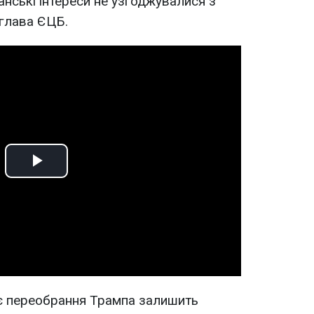
нські інтереси не узгоджувалися з
 глава ЄЦБ.
Play
Video
є переобрання Трампа залишить