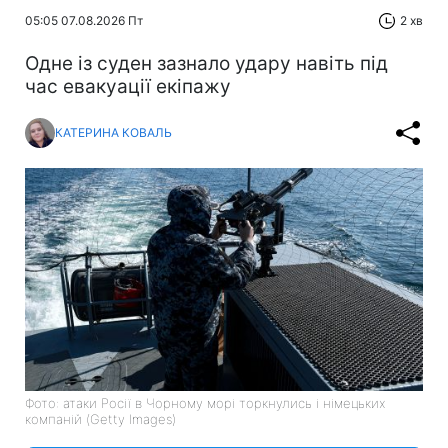
05:05 07.08.2026 Пт
2 хв
Одне із суден зазнало удару навіть під
час евакуації екіпажу
КАТЕРИНА КОВАЛЬ
Фото: атаки Росії в Чорному морі торкнулись і німецьких
компаній (Getty Images)