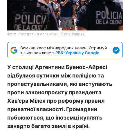
Фото: протести в Аргентині (Getty Images)
Вимкни хаос міжнародних новин! Отримуй
тільки важливе з
РБК-Україна у Google
У столиці Аргентини Буенос-Айресі
відбулися сутички між поліцією та
протестувальниками, які виступають
проти законопроєкту президента
Хав’єра Мілея про реформу правил
приватної власності. Громадяни
побоюються, що іноземці куплять
занадто багато землі в країні.