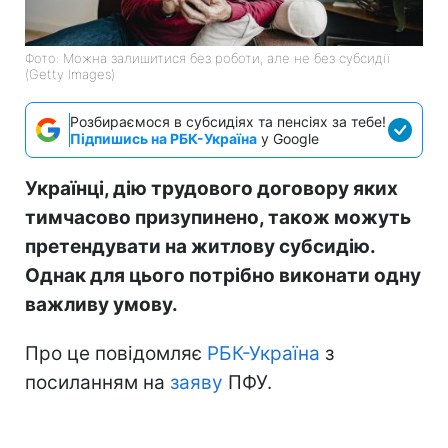
Фото: Можна залишитися без роботи, але не без субсидії
(Getty Images)
Розбираємося в субсидіях та пенсіях за тебе!
Підпишись на РБК-Україна
у Google
Українці, дію трудового договору яких
тимчасово призупинено, також можуть
претендувати на житлову субсидію.
Однак для цього потрібно виконати одну
важливу умову.
Про це повідомляє
РБК-Україна
з
посиланням на
заяву
ПФУ.