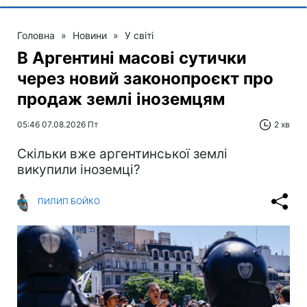
Головна
»
Новини
»
У світі
В Аргентині масові сутички
через новий законопроєкт про
продаж землі іноземцям
05:46 07.08.2026 Пт
2 хв
Скільки вже аргентинської землі
викупили іноземці?
ПИЛИП БОЙКО