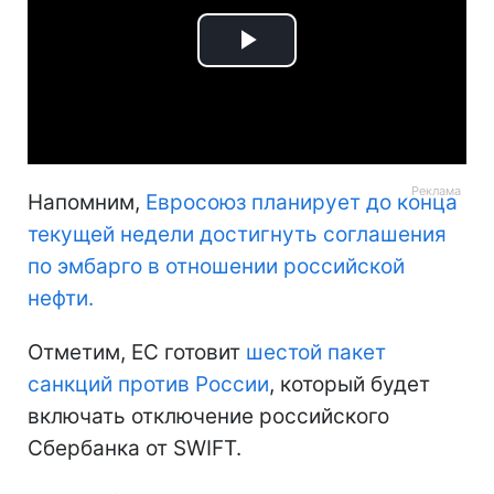
Play
Video
Напомним,
Евросоюз планирует до конца
текущей недели достигнуть соглашения
по эмбарго в отношении российской
нефти.
Отметим, ЕС готовит
шестой пакет
санкций против России
, который будет
включать отключение российского
Сбербанка от SWIFT.