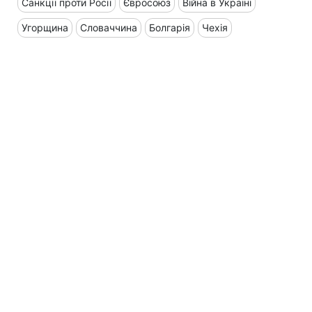
Санкції проти Росії
Євросоюз
Війна в Україні
Угорщина
Словаччина
Болгарія
Чехія