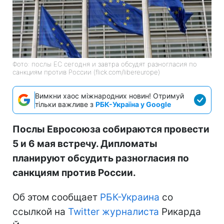
Фото: послы ЕС сегодня и завтра обсудят разногласия по
санкциям против России (flick.com/libereurope)
Вимкни хаос міжнародних новин! Отримуй
тільки важливе з
РБК-Україна у Google
Послы Евросоюза собираются провести
5 и 6 мая встречу. Дипломаты
планируют обсудить разногласия по
санкциям против России.
Об этом сообщает
РБК-Украина
со
ссылкой на
Twitter журналиста
Рикарда