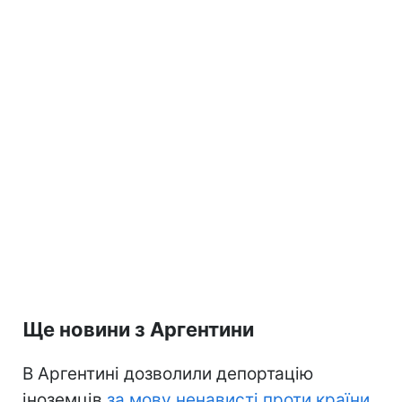
Ще новини з Аргентини
В Аргентині дозволили депортацію
іноземців
за мову ненависті проти країни
.