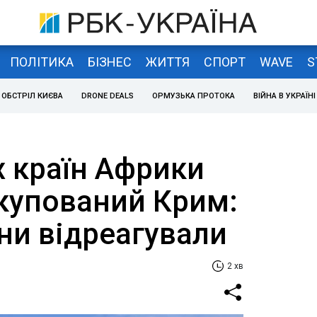
ПОЛІТИКА
БІЗНЕС
ЖИТТЯ
СПОРТ
WAVE
S
ОБСТРІЛ КИЄВА
DRONE DEALS
ОРМУЗЬКА ПРОТОКА
ВІЙНА В УКРАЇНІ
х країн Африки
окупований Крим:
ни відреагували
2 хв