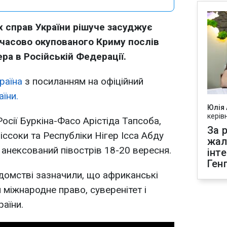
 справ України рішуче засуджує
мчасово окупованого Криму послів
ера в Російській Федерації.
раїна
з посиланням на офіційний
їни.
Юлія
керів
осії Буркіна-Фасо Арістіда Тапсоба,
За р
ссоки та Республіки Нігер Ісса Абду
жал
 анексований півострів 18-20 вересня.
інт
Ген
домстві зазначили, що африканські
міжнародне право, суверенітет і
раїни.