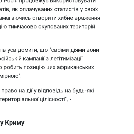
о Росія продовжує використовувати
ів, як оплачуваних статистів у своїх
намагаючись створити хибне враження
цію тимчасово окупованих територій
ів усвідомити, що "своїми діями вони
ійській кампанії з легітимізації
о робить позицію цих африканських
мірною".
право на дії у відповідь на будь-які
територіальної цілісності", -
му Криму