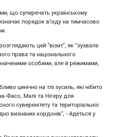
ими, що суперечать українському
визначає порядок в’їзду на тимчасово
ни.
розглядають цей "візит", як "зухвале
ого права та національного
значеними особами, але й режимами,
ливо цинічно на тлі зусиль, які нібито
-Фасо, Малі та Нігеру для
ного суверенітету та територіальної
дно визнаних кордонів", - йдеться у