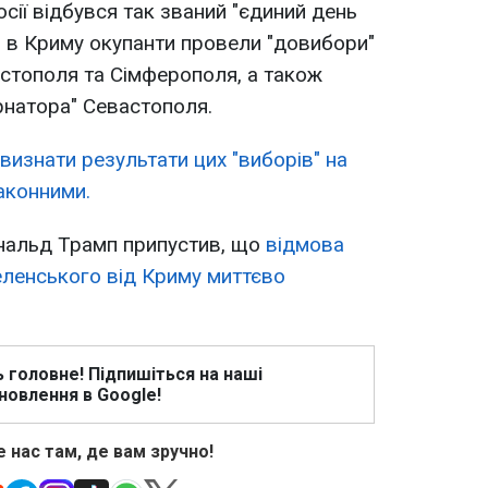
сії відбувся так званий "єдиний день
го в Криму окупанти провели "довибори"
астополя та Сімферополя, а також
рнатора" Севастополя.
визнати результати цих "виборів" на
законними.
нальд Трамп припустив, що
відмова
ленського від Криму миттєво
ь головне! Підпишіться на наші
новлення в Google!
 нас там, де вам зручно!