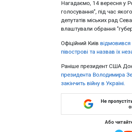
Нагадаємо, 14 вересня у Ро
голосування", під час яко
депутатів міських рад Сев
влаштували обрання "губе
Офіційний Київ
відмовився 
півострові та назвав їх не
Раніше президент США До
президента Володимира Зе
закінчить війну в Україні.
Не пропустіт
о
Або читайте