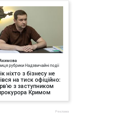
 Акимова
ниця рубрики Надзвичайні події
ік ніхто з бізнесу не
івся на тиск офіційно:
ерв'ю з заступником
прокурора Кримом