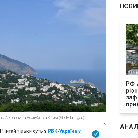
НОВИ
РФ 
різ
заф
при
на Автономна Республіка Крим (Getty Images)
АНАЛ
 Читай тільки суть з
РБК-Україна у