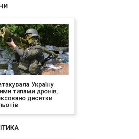
НИ
атакувала Україну
ними типами дронів,
іксовано десятки
льотів
ІТИКА