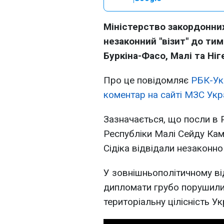
Міністерство закордонних
незаконний "візит" до ти
Буркіна-Фасо, Малі та Ніг
Про це повідомляє
РБК-Ук
коментар на сайті МЗС Укра
Зазначається, що посли в Р
Республіки Малі Сейду Камі
Сідіка відвідали незаконно
У зовнішньополітичному ві
дипломати грубо порушили 
територіальну цілісність Ук