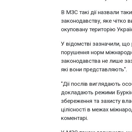
В МЗС такі дії назвали так
законодавству, яке чітко 
окуповану територію Украї
У відомстві зазначили, що 
порушення норм міжнародн
законодавства не лише за
які вони представляють".
"Дії послів виглядають особ
докладають режими Буркіна
збереження та захисту влас
цілісності в межах міжнаро
коментарі.