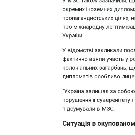
У МЗС також зазначили, щ
окремих іноземних дипломат
пропагандистських цілях, 
про міжнародну легітиміза
України.
У відомстві закликали посл
фактично взяли участь у рос
колоніальних загарбань, щ
дипломатів особливо лице
"Україна залишає за собою 
порушення її суверенітету і 
підсумували в МЗС.
Ситуація в окуповано