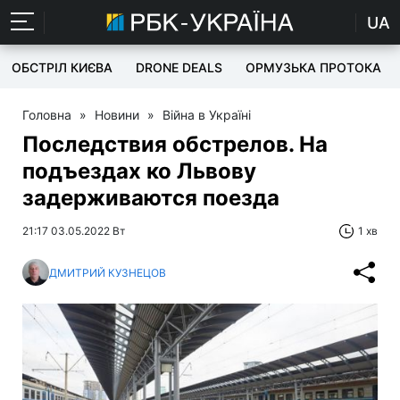
UA
ОБСТРІЛ КИЄВА
DRONE DEALS
ОРМУЗЬКА ПРОТОКА
Головна
»
Новини
»
Війна в Україні
Последствия обстрелов. На
подъездах ко Львову
задерживаются поезда
21:17 03.05.2022 Вт
1 хв
ДМИТРИЙ КУЗНЕЦОВ