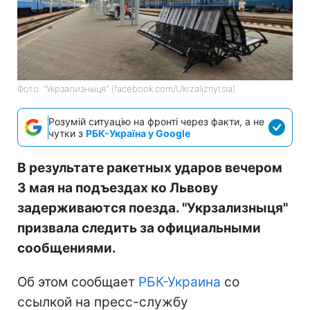
Фото: "Укрзализныця" (facebook.com/Ukrzaliznytsia)
Розумій ситуацію на фронті через факти, а не
чутки з
РБК-Україна у Google
В результате ракетных ударов вечером
3 мая на подъездах ко Львову
задерживаются поезда. "Укрзализныця"
призвала следить за официальными
сообщениями.
Об этом сообщает
РБК-Украина
со
ссылкой на пресс-службу