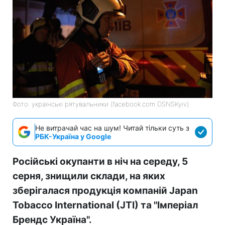
Фото: українські рятувальники (facebook.com DSNSKyiv)
Не витрачай час на шум! Читай тільки суть з
РБК-Україна у Google
Російські окупанти в ніч на середу, 5
серня, знищили склади, на яких
зберігалася продукція компаній Japan
Tobacco International (JTI) та "Імперіал
Брендс Україна".