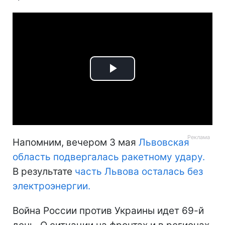
Play
Video
Напомним, вечером 3 мая
Львовская
область подвергалась ракетному удару.
В результате
часть Львова осталась без
электроэнергии.
Война России против Украины идет 69-й