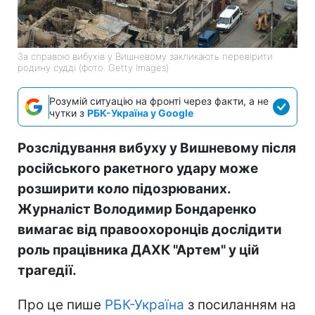
За справою вибухів у Вишневому закликають перевірити
родину судді (фото: Getty Images)
Розумій ситуацію на фронті через факти, а не
чутки з
РБК-Україна у Google
Розслідування вибуху у Вишневому після
російського ракетного удару може
розширити коло підозрюваних.
Журналіст Володимир Бондаренко
вимагає від правоохоронців дослідити
роль працівника ДАХК "Артем" у цій
трагедії.
Про це пише
РБК-Україна
з посиланням на