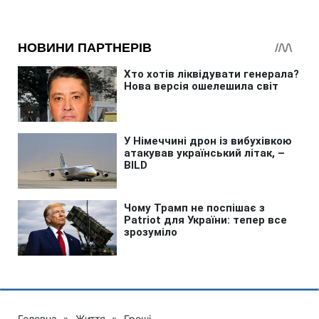
Головна
»
Життя
»
Гроші