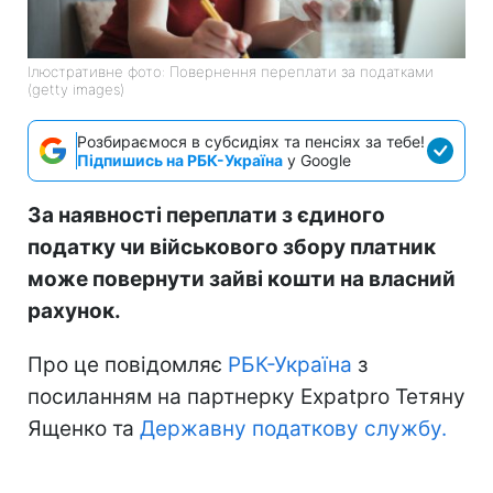
Ілюстративне фото: Повернення переплати за податками
(getty images)
Розбираємося в субсидіях та пенсіях за тебе!
Підпишись на РБК-Україна
у Google
За наявності переплати з єдиного
податку чи військового збору платник
може повернути зайві кошти на власний
рахунок.
Про це повідомляє
РБК-Україна
з
посиланням на партнерку Expatpro Тетяну
Ященко та
Державну податкову службу.