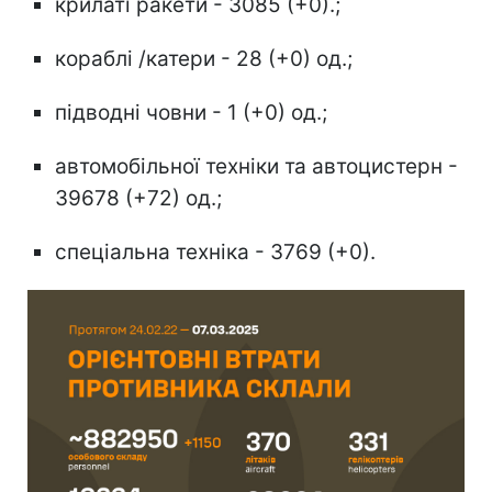
крилаті ракети - 3085 (+0).;
кораблі /катери - 28 (+0) од.;
підводні човни - 1 (+0) од.;
автомобільної техніки та автоцистерн -
39678 (+72) од.;
спеціальна техніка - 3769 (+0).