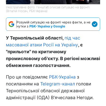
Ілюстративне фото: Генштаб описав ситуацію на фронті
(Віталій Носач, РБК-Україна)
Розумій ситуацію на фронті через факти, а не
чутки з
РБК-Україна у Google
У Тернопільській області,
під час
масованої атаки Росії на Україну
, є
"прильоти" по критичному
промисловому об'єкту. В регіоні можливі
обмеження газопостачання.
Про це повідомляє
РБК-Україна
з
посиланням на
Telegram-канал
голови
Тернопільської обласної державної
адміністрації (ОДА) В'ячеслава Негоди.