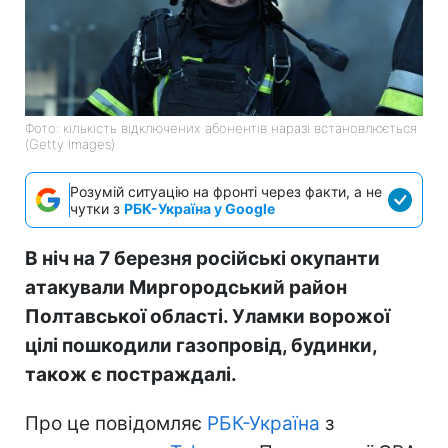
Фото: кількість відключених абонентів наразі встановлюється
(Getty Images)
Розумій ситуацію на фронті через факти, а не
чутки з
РБК-Україна у Google
В ніч на 7 березня російські окупанти
атакували Миргородський район
Полтавської області. Уламки ворожої
цілі пошкодили газопровід, будинки,
також є постраждалі.
Про це повідомляє
РБК-Україна
з