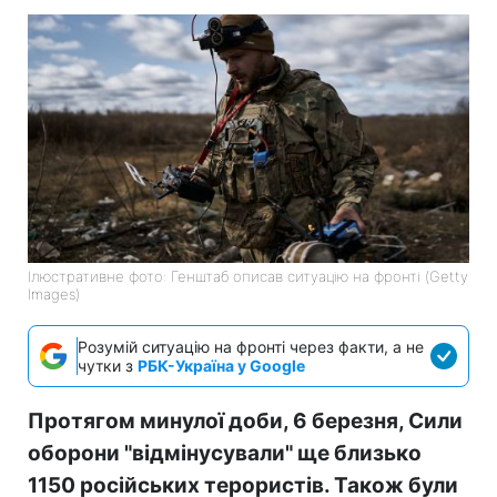
Ілюстративне фото: Генштаб описав ситуацію на фронті (Getty
Images)
Розумій ситуацію на фронті через факти, а не
чутки з
РБК-Україна у Google
Протягом минулої доби, 6 березня, Сили
оборони "відмінусували" ще близько
1150 російських терористів. Також були