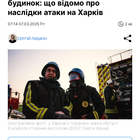
будинок: що відомо про
наслідки атаки на Харків
07:14 07.03.2025 Пт
2 хв
СЕРГІЙ ПИШКІН
Ілюстративне фото: у Харкові є поранені через обстріл
(Facebook-сторінка ексголови ДСНС Сергія Крука)