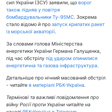
сил України (ЗСУ) заявили, що
ворог
також підняв у повітря
бомбардувальники Ту-95МС
. Зокрема
стало відомо й про
запуск крилатих ракет
із морської акваторії
.
За словами голова Міністерства
енергетики України Германа Галущенка,
під час обстрілу
під ударом опинилися
енергетична та газова інфраструктура
.
Детальніше про нічний масований обстріл
- читайте
в матеріалі РБК-Україна
.
Термінові та важливі повідомлення про
війну Росії проти України читайте на
каналі
РБК-Україна в Telegram
.