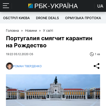
UA
ОБСТРІЛ КИЄВА
DRONE DEALS
ОРМУЗЬКА ПРОТОКА
Головна
»
Новини
»
У світі
Португалия смягчит карантин
на Рождество
19:22 05.12.2020 Сб
1 хв
РОМАН ТВЕРДЕНКО