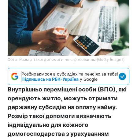
Фото: Розмір такої допомоги не є фіксованим (Getty Images)
Розбираємося в субсидіях та пенсіях за тебе!
Підпишись на РБК-Україна
у Google
Внутрішньо переміщені особи (ВПО), які
орендують житло, можуть отримати
державну субсидію на оплату найму.
Розмір такої допомоги визначають
індивідуально для кожного
домогосподарства з урахуванням