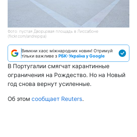
Фото: пустая Дворцовая площадь в Лиссабоне
(flickr.com/andrepipa)
Вимкни хаос міжнародних новин! Отримуй
тільки важливе з
РБК-Україна у Google
В Португалии смягчат карантинные
ограничения на Рождество. Но на Новый
год снова вернут усиленные.
Об этом
сообщает Reuters
.