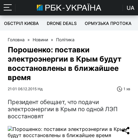
UA
ОБСТРІЛ КИЄВА
DRONE DEALS
ОРМУЗЬКА ПРОТОКА
Головна
»
Новини
»
Політика
Порошенко: поставки
электроэнергии в Крым будут
восстановлены в ближайшее
время
21:01 06.12.2015 Нд
1 хв
Президент обещает, что подачи
электроэнергии в Крым по одной ЛЭП
восстановят