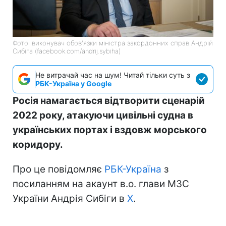
Фото: виконувач обов'язки міністра закордонних справ Андрій
Сибіга (facebook.com/andrij.sybiha)
Не витрачай час на шум! Читай тільки суть з
РБК-Україна у Google
Росія намагається відтворити сценарій
2022 року, атакуючи цивільні судна в
українських портах і вздовж морського
коридору.
Про це повідомляє
РБК-Україна
з
посиланням на акаунт в.о. глави МЗС
України Андрія Сибіги в
Х
.