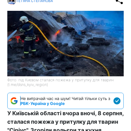
ТЕТЯНА СТЕПАНОВА
Фото: під Києвом сталася пожежа у притулку для тварин
(t.me/dsns_kyiv_region)
Не витрачай час на шум! Читай тільки суть з
РБК-Україна у Google
У Київській області вчора вночі, 8 серпня,
сталася пожежа у притулку для тварин
"Сіріус". Згоріли вольєри та кухня,