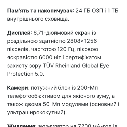
Пам'ять та накопичувач
: 24 ГБ ОЗП і 1 ТБ
внутрішнього сховища.
Дисплей
: 6,71-дюймовий екран із
роздільною здатністю 2808×1256
пікселів, частотою 120 Гц, піковою
яскравістю 6000 ніт і сертифікатом
захисту зору TÜV Rheinland Global Eye
Protection 5.0.
Камери
: потужний блок із 200-Мп
телефотооб'єктивом для якісного зуму, а
також двома 50-Мп модулями (основний і
ультраширококутний).
Живлення
: акумулятор на 7200 мА-год із