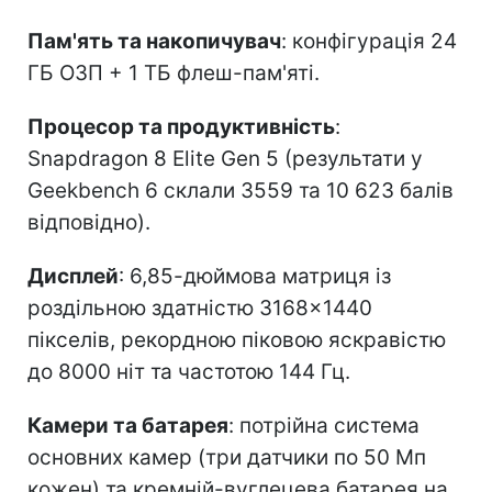
Пам'ять та накопичувач
: конфігурація 24
ГБ ОЗП + 1 ТБ флеш-пам'яті.
Процесор та продуктивність
:
Snapdragon 8 Elite Gen 5 (результати у
Geekbench 6 склали 3559 та 10 623 балів
відповідно).
Дисплей
: 6,85-дюймова матриця із
роздільною здатністю 3168×1440
пікселів, рекордною піковою яскравістю
до 8000 ніт та частотою 144 Гц.
Камери та батарея
: потрійна система
основних камер (три датчики по 50 Мп
кожен) та кремній-вуглецева батарея на