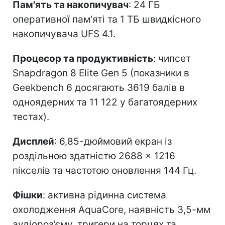
Пам'ять та накопичувач
: 24 ГБ
оперативної пам'яті та 1 ТБ швидкісного
накопичувача UFS 4.1.
Процесор та продуктивність
: чипсет
Snapdragon 8 Elite Gen 5 (показники в
Geekbench 6 досягають 3619 балів в
одноядерних та 11 122 у багатоядерних
тестах).
Дисплей
: 6,85-дюймовий екран із
роздільною здатністю 2688 × 1216
пікселів та частотою оновлення 144 Гц.
Фішки
: активна рідинна система
охолодження AquaCore, наявність 3,5-мм
аудіороз'єму, тригери на торцях та