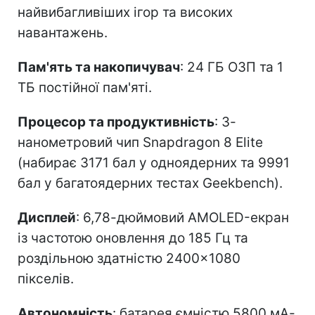
найвибагливіших ігор та високих
навантажень.
Пам'ять та накопичувач
: 24 ГБ ОЗП та 1
ТБ постійної пам'яті.
Процесор та продуктивність
: 3-
нанометровий чип Snapdragon 8 Elite
(набирає 3171 бал у одноядерних та 9991
бал у багатоядерних тестах Geekbench).
Дисплей
: 6,78-дюймовий AMOLED-екран
із частотою оновлення до 185 Гц та
роздільною здатністю 2400×1080
пікселів.
Автономність
: батарея ємністю 5800 мА-