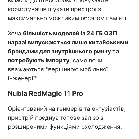
вимоги до ШІ-обробки спонукають
користувачів шукати пристрої з
максимально можливим обсягом пам'яті.
Хоча
більшість моделей із 24 ГБ ОЗП
наразі випускаються лише китайськими
брендами для внутрішнього ринку та
потребують імпорту
, саме вони
вважаються "вершиною мобільної
інженерії".
Nubia RedMagic 11 Pro
Орієнтований на геймерів та ентузіастів,
пристрій поєднує топове залізо з
розширеними функціями охолодження.