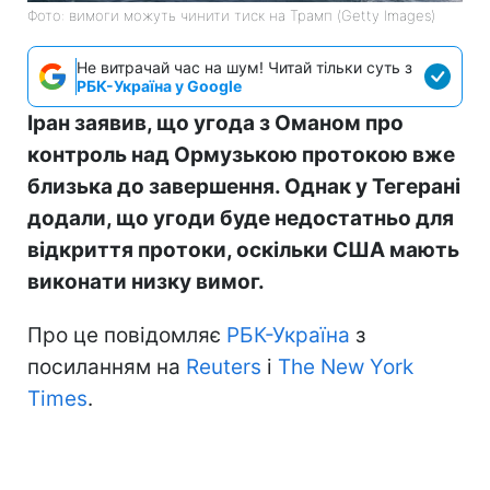
Фото: вимоги можуть чинити тиск на Трамп (Getty Images)
Не витрачай час на шум! Читай тільки суть з
РБК-Україна у Google
Іран заявив, що угода з Оманом про
контроль над Ормузькою протокою вже
близька до завершення. Однак у Тегерані
додали, що угоди буде недостатньо для
відкриття протоки, оскільки США мають
виконати низку вимог.
Про це повідомляє
РБК-Україна
з
посиланням на
Reuters
і
The New York
Times
.