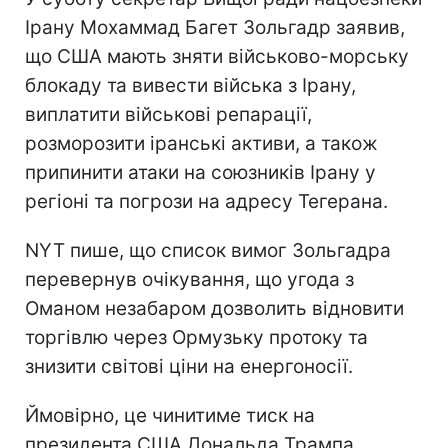
Ірану Мохаммад Багет Зольгадр заявив,
що США мають зняти військово-морську
блокаду та вивести війська з Ірану,
виплатити військові репарації,
розморозити іранські активи, а також
припинити атаки на союзників Ірану у
регіоні та погрози на адресу Тегерана.
NYT пише, що список вимог Зольгадра
перевернув очікування, що угода з
Оманом незабаром дозволить відновити
торгівлю через Ормузьку протоку та
знизити світові ціни на енергоносії.
Ймовірно, це чинитиме тиск на
президента США Дональда Трампа,