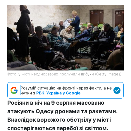
Фото: у місті неодноразово пролунали вибухи (Getty Images)
Розумій ситуацію на фронті через факти, а не
чутки з
РБК-Україна у Google
Росіяни в ніч на 9 серпня масовано
атакують Одесу дронами та ракетами.
Внаслідок ворожого обстрілу у місті
спостерігаються перебої зі світлом.