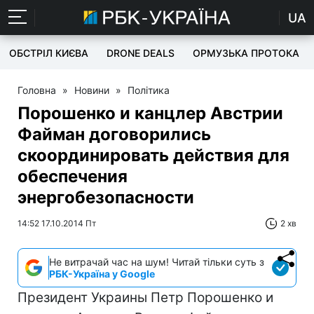
UA
ОБСТРІЛ КИЄВА
DRONE DEALS
ОРМУЗЬКА ПРОТОКА
Головна
»
Новини
»
Політика
Порошенко и канцлер Австрии
Файман договорились
скоординировать действия для
обеспечения
энергобезопасности
14:52 17.10.2014 Пт
2 хв
Не витрачай час на шум! Читай тільки суть з
РБК-Україна у Google
Президент Украины Петр Порошенко и