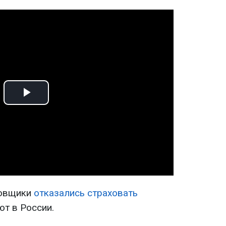
Play
Video
ховщики
отказались страховать
ют в России.