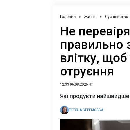
Головна
»
Життя
»
Суспільство
Не перевіря
правильно з
влітку, щоб
отруєння
12:33 06.08.2026 Чт
Які продукти найшвидше 
ТЕТЯНА ВЕРЕМЄЄВА