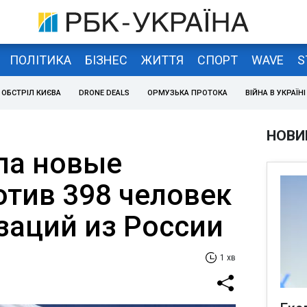
ПОЛІТИКА
БІЗНЕС
ЖИТТЯ
СПОРТ
WAVE
S
ОБСТРІЛ КИЄВА
DRONE DEALS
ОРМУЗЬКА ПРОТОКА
ВІЙНА В УКРАЇНІ
НОВИ
ла новые
отив 398 человек
заций из России
1 хв