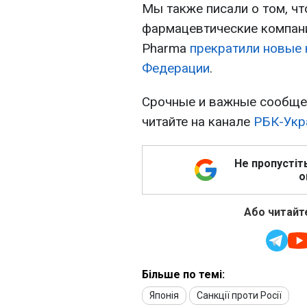
Мы также писали о том, чт
фармацевтические компании
Pharma
прекратили новые 
Федерации
.
Срочные и важные сообщен
читайте на канале
РБК-Укр
Не пропустіт
о
Або читайте
Більше по темі:
Японія
Санкції проти Росії