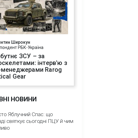
янтин Широкун
пондент РБК-Україна
бутнє ЗСУ – за
оскелетами: інтерв'ю з
-менеджерами Rarog
ical Gear
ВНІ НОВИНИ
сто Яблучний Спас: що
ді святкує сьогодні ПЦУ й чим
ливо