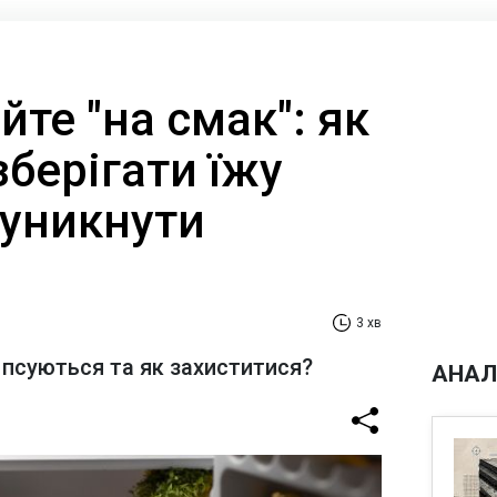
йте "на смак": як
берігати їжу
 уникнути
3 хв
псуються та як захиститися?
АНАЛ