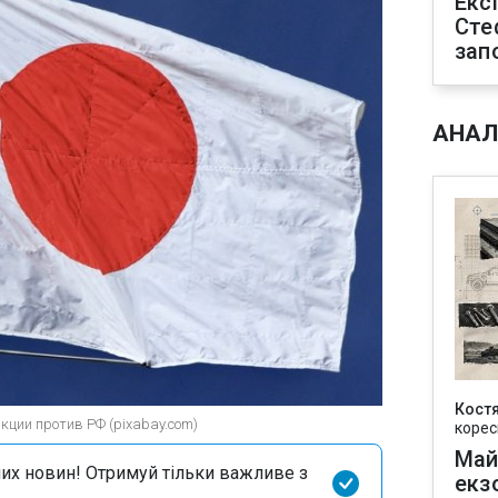
Екс
Сте
зап
АНАЛ
Кост
кции против РФ (pixabay.com)
корес
Май
их новин! Отримуй тільки важливе з
екз