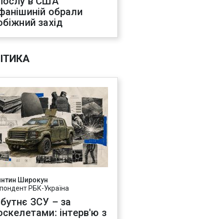
послу в США
фанішиній обрали
обіжний захід
ІТИКА
янтин Широкун
пондент РБК-Україна
бутнє ЗСУ – за
оскелетами: інтерв'ю з