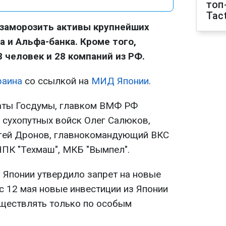
топ
Tact
 заморозить активы крупнейших
а и Альфа-банка. Кроме того,
 человек и 28 компаний из РФ.
раина
со ссылкой на
МИД Японии
.
таты Госдумы, главком ВМФ РФ
 сухопутных войск Олег Салюков,
ей Дронов, главнокомандующий ВКС
НПК "Техмаш", МКБ "Вымпел".
о Японии утвердило запрет на новые
 с 12 мая новые инвестиции из Японии
ществлять только по особым