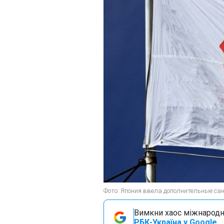
Фото: Япония ввела дополнительные сан
Вимкни хаос міжнародн
РБК-Україна у Google