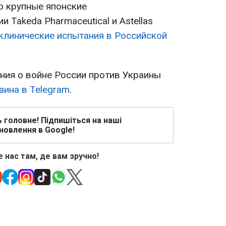
о крупные японские
 Takeda Pharmaceutical и Astellas
клинические испытания в Российской
ия о войне России против Украины
аина в Telegram
.
ь головне! Підпишіться на наші
новлення в Google!
 нас там, де вам зручно!