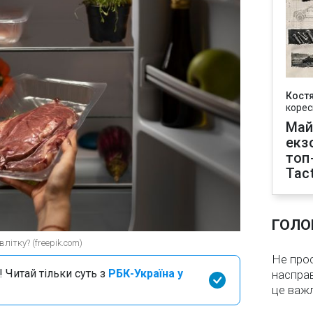
Кост
корес
Май
екз
топ
Tact
ГОЛО
літку? (freepik.com)
Не про
 Читай тільки суть з
РБК-Україна у
насправ
це важ