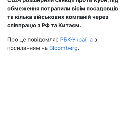
США розширили санкції проти Куби, під
обмеження потрапили вісім посадовців
та кілька військових компаній через
співпрацю з РФ та Китаєм.
Про це повідомляє
РБК-Україна
з
посиланням на
Bloomberg
.