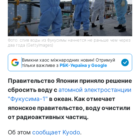
Фото: слив воды из Фукусимы начнется не раньше чем через
два года (GettyImages)
Вимкни хаос міжнародних новин! Отримуй
тільки важливе з
РБК-Україна у Google
Правительство Японии приняло решение
сбросить воду с
атомной электростанции
"Фукусима-1"
в океан. Как отмечает
японское правительство, воду очистили
от радиоактивных частиц.
Об этом
сообщает Kyodo
.