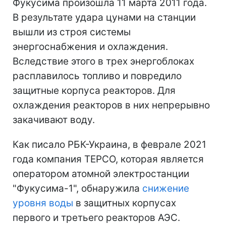
Фукусима произошла 11 марта 2011 года.
В результате удара цунами на станции
вышли из строя системы
энергоснабжения и охлаждения.
Вследствие этого в трех энергоблоках
расплавилось топливо и повредило
защитные корпуса реакторов. Для
охлаждения реакторов в них непрерывно
закачивают воду.
Как писало РБК-Украина, в феврале 2021
года компания TEPCO, которая является
оператором атомной электростанции
"Фукусима-1", обнаружила
снижение
уровня воды
в защитных корпусах
первого и третьего реакторов АЭС.