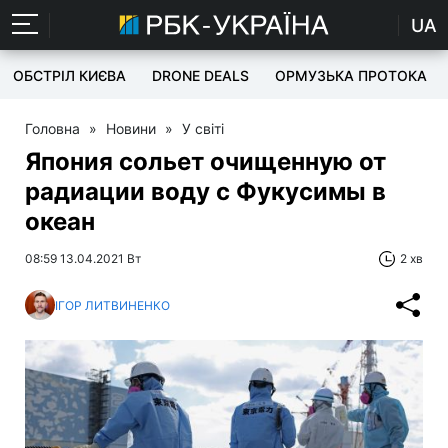
UA
ОБСТРІЛ КИЄВА
DRONE DEALS
ОРМУЗЬКА ПРОТОКА
Головна
»
Новини
»
У світі
Япония сольет очищенную от
радиации воду с Фукусимы в
океан
08:59 13.04.2021 Вт
2 хв
ІГОР ЛИТВИНЕНКО