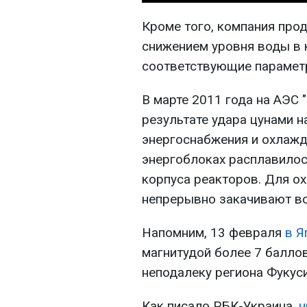
Кроме того, компания про
снижением уровня воды в 
соответствующие парамет
В марте 2011 года на АЭС 
результате удара цунами н
энергоснабжения и охлажде
энергоблоках расплавилос
корпуса реакторов. Для о
непрерывно закачивают во
Напомним, 13 февраля
в Я
магнитудой более 7 балло
неподалеку региона Фукус
Как писало РБК-Украина,
ч