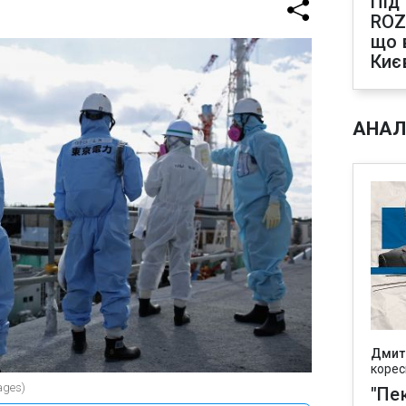
Під
ROZ
що 
Киє
АНАЛ
Дмит
корес
ages)
"Пек