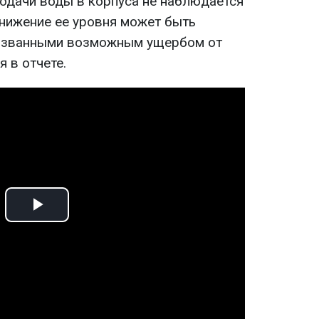
подачи воды в корпуса не наблюдается
снижение ее уровня может быть
вызванными возможным ущербом от
я в отчете.
Play
Video