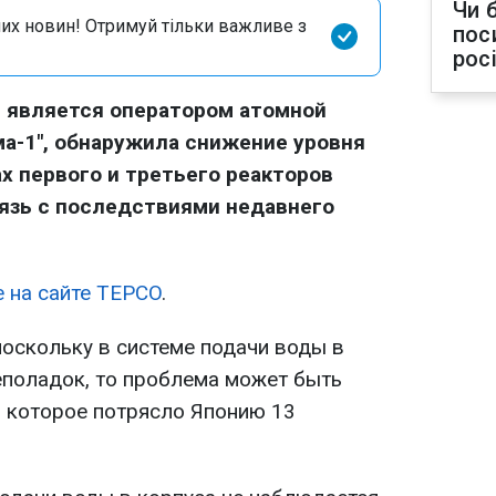
Чи 
их новин! Отримуй тільки важливе з
пос
рос
я является оператором атомной
а-1", обнаружила снижение уровня
х первого и третьего реакторов
язь с последствиями недавнего
е на сайте TEPCO
.
поскольку в системе подачи воды в
еполадок, то проблема может быть
, которое потрясло Японию 13