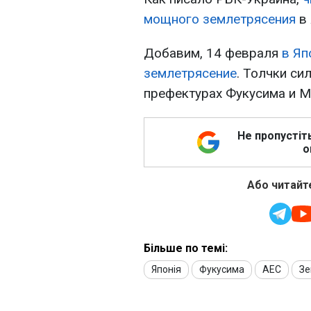
мощного землетрясения
в 
Добавим, 14 февраля
в Яп
землетрясение
. Толчки си
префектурах Фукусима и М
Не пропустіт
о
Або читайте
Більше по темі:
Японія
Фукусима
АЕС
Зе