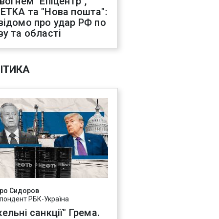
 вогнем "Епіцентр",
ETKA та "Нова пошта":
відомо про удар РФ по
ву та області
ІТИКА
ро Сидоров
пондент РБК-Україна
ельні санкції" Грема.