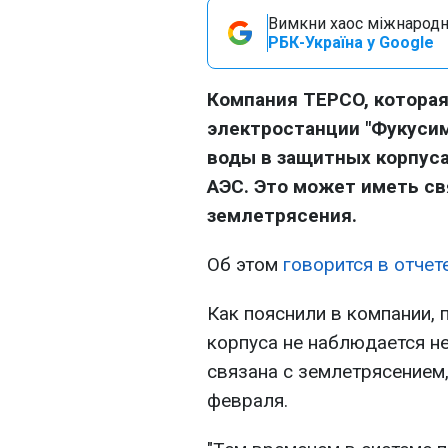
Вимкни хаос міжнародн
РБК-Україна у Google
Компания TEPCO, котора
электростанции "Фукусим
воды в защитных корпуса
АЭС. Это может иметь св
землетрясения.
Об этом
говорится в отчет
Как пояснили в компании, 
корпуса не наблюдается н
связана с землетрясением
февраля.