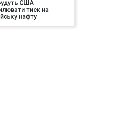
будуть США
илювати тиск на
ійську нафту