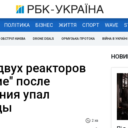
ПОЛІТИКА
БІЗНЕС
ЖИТТЯ
СПОРТ
WAVE
S
ОБСТРІЛ КИЄВА
DRONE DEALS
ОРМУЗЬКА ПРОТОКА
ВІЙНА В УКРАЇНІ
НОВИ
двух реакторов
е" после
ния упал
ды
2 хв