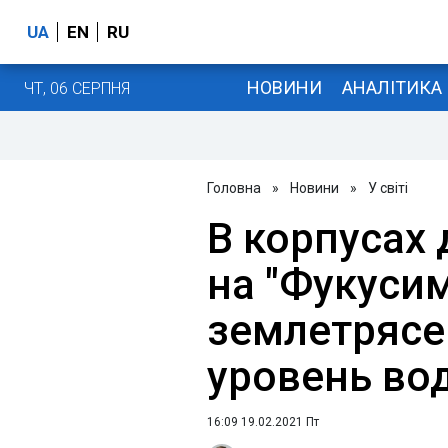
UA
EN
RU
НОВИНИ
АНАЛІТИКА
ЧТ, 06 СЕРПНЯ
Головна
»
Новини
»
У світі
В корпусах 
на "Фукусим
землетрясе
уровень во
16:09 19.02.2021 Пт