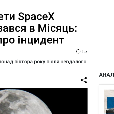
ети SpaceX
ізався в Місяць:
про інцидент
3 хв
понад півтора року після невдалого
АНАЛ