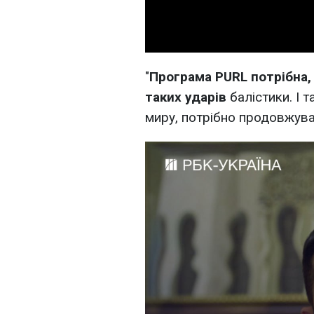
"
Програма PURL потрібна,
таких ударів
балістики. І т
миру, потрібно продовжуват