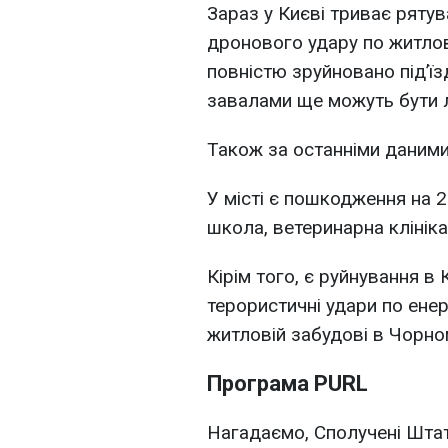
Зараз у Києві триває рятув
дронового удару по житлові
повністю зруйновано підʼїз
завалами ще можуть бути 
Також за останніми даними
У місті є пошкодження на 2
школа, ветеринарна клініка
Кірім того, є руйнування в 
терористичні удари по енер
житловій забудові в Чорно
Програма PURL
Нагадаємо, Сполучені Штати