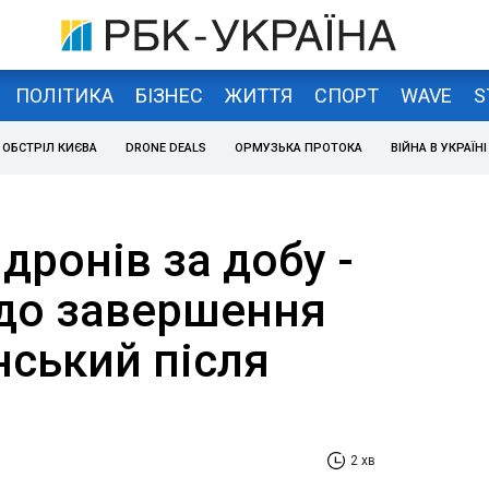
ПОЛІТИКА
БІЗНЕС
ЖИТТЯ
СПОРТ
WAVE
S
ОБСТРІЛ КИЄВА
DRONE DEALS
ОРМУЗЬКА ПРОТОКА
ВІЙНА В УКРАЇНІ
дронів за добу -
 до завершення
нський після
2 хв