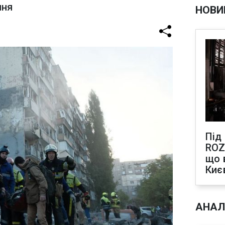
ння
НОВИ
Під
ROZ
що 
Киє
АНАЛ