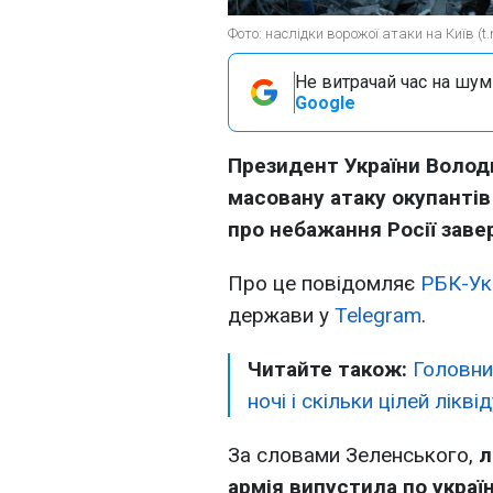
Фото: наслідки ворожої атаки на Київ (t
Не витрачай час на шум!
Google
Президент України Волод
масовану атаку окупантів
про небажання Росії заве
Про це повідомляє
РБК-Ук
держави у
Telegram
.
Читайте також:
Головний
ночі і скільки цілей лікв
За словами Зеленського,
л
армія випустила по украї