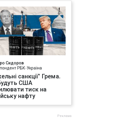
ро Сидоров
пондент РБК-Україна
ельні санкції" Грема.
будуть США
илювати тиск на
ійську нафту