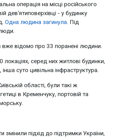
альна операція на місці російського
й девʼятиповерхівці - у будинку
д.
Одна людина загинула.
Під
люди.
 вже відомо про 33 поранені людини.
0 локаціях, серед них житлові будинки,
, інша суто цивільна інфраструктура.
Київській області, були такі ж
гетиці в Кременчуку, портовій та
морську.
 змінили підхід до підтримки України,