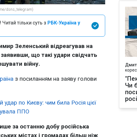
.me/dsns_telegram)
 Читай тільки суть з
РБК-Україна у
имир Зеленський відреагував на
 заявивши, що такі удари свідчать
ршувати війну.
Дмит
корес
"Пек
раїна
з посиланням на заяву голови
Чи 
пос
рос
 удар по Києву: чим била Росія цієї
ідувала ППО
ише за останню добу російська
нських містах і громадах більш ніж