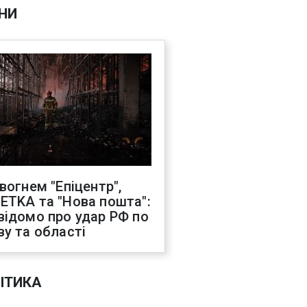
НИ
 вогнем "Епіцентр",
ETKA та "Нова пошта":
відомо про удар РФ по
ву та області
ІТИКА