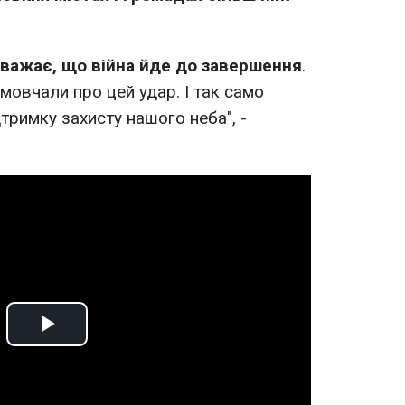
 вважає, що війна йде до завершення
.
мовчали про цей удар. І так само
римку захисту нашого неба", -
Play
Video